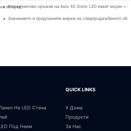
Маркетингово оръжие на Auto 4S Store: LED извит екран + 
а за предупреждение за динамичен полет за вътрешен LED екр
 магнитно засмукване?
Значението и предпазните мерки на следпродажбеното обс
QUICK LINKS
Панел На LED Стена
У Дома
лей
Продукти
LED Под Наем
За Нас