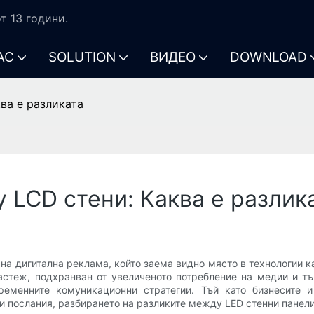
т 13 години.
АС
SOLUTION
ВИДЕО
DOWNLOAD
ва е разликата
 LCD стени: Каква е разлик
 на дигитална реклама, който заема видно място в технологии ка
астеж, подхранван от увеличеното потребление на медии и тъ
временните комуникационни стратегии. Тъй като бизнесите 
и послания, разбирането на разликите между LED стенни панели