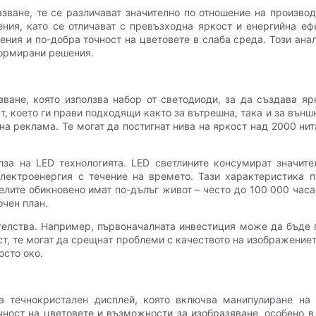
зване, те се различават значително по отношение на произво
ния, като се отличават с превъзходна яркост и енергийна ефе
ния и по-добра точност на цветовете в слаба среда. Този анал
формирани решения.
зване, която използва набор от светодиоди, за да създава я
, което ги прави подходящи както за вътрешна, така и за външн
на реклама. Те могат да постигнат нива на яркост над 2000 нит
лза на LED технологията. LED светлините консумират значите
лектроенергия с течение на времето. Тази характеристика 
нелите обикновено имат по-дълъг живот – често до 100 000 часа 
чен план.
телства. Например, първоначалната инвестиция може да бъде 
ст, те могат да срещнат проблеми с качеството на изображениет
осто око.
за течнокристален дисплей, която включва манипулиране на 
ност на цветовете и възможности за изобразяване, особено в