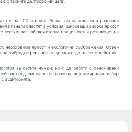
вие с техните дългосрочни цели.
ака и на LCD стените. Всяка технология носи различни
ните панели блестят в условия, изискващи висока яркост
ите осигуряват забележителна прецизност и резолюция на
ост, необходима яркост и екологични съображения. Освен
ия на хибридни решения също може да влезе в действие,
нология за своите нужди, но и да работи с реномирани
т пейзаж продължава да се развива, информираният избор
 с аудиторията.