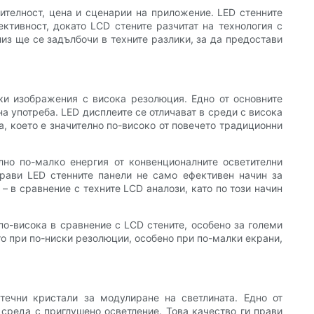
дителност, цена и сценарии на приложение. LED стенните
ктивност, докато LCD стените разчитат на технология с
из ще се задълбочи в техните разлики, за да предостави
рки изображения с висока резолюция. Едно от основните
а употреба. LED дисплеите се отличават в среди с висока
а, което е значително по-високо от повечето традиционни
лно по-малко енергия от конвенционалните осветителни
прави LED стенните панели не само ефективен начин за
– в сравнение с техните LCD аналози, като по този начин
по-висока в сравнение с LCD стените, особено за големи
о при по-ниски резолюции, особено при по-малки екрани,
течни кристали за модулиране на светлината. Едно от
 среда с приглушено осветление. Това качество ги прави