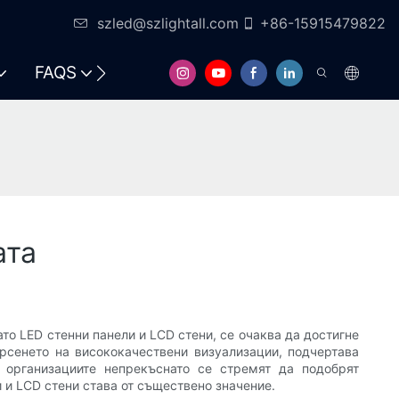
szled@szlightall.com
+86-15915479822
FAQS
РЕСУРСИ И ПОДДРЪЖКА
ата
то LED стенни панели и LCD стени, се очаква да достигне
рсенето на висококачествени визуализации, подчертава
и организациите непрекъснато се стремят да подобрят
 и LCD стени става от съществено значение.