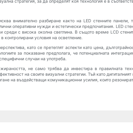
зуална стратегия, за да определят коя технология е в съответст
исква внимателно разбиране както на LED стенните панели, т
злични оперативни нужди и естетически предпочитания. LED стен
 и среди с висока околна светлина. В същото време LCD стен
 в контролирани условия на осветление.
ерспектива, като се претеглят аспекти като цена, дълготрайн
ологиите за показване предполага, че потенциалната интеграц
специфични случаи на употреба.
ажираността, не само трябва да инвестира в правилната тех
ефективност на своите визуални стратегии. Тъй като дигиталния
гане на въздействащи комуникационни усилия, които резонират