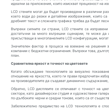
идеални за приложения, които изискват прецизност на и
LCD стените могат да бъдат произведени в различни раз
което води до резки и детайлни изображения, които са
дребният текст и сложната графика трябва да бъдат лесн
Въпреки силните си страни, LCD стените са изправени
достатъчни за много вътрешни сценарии, те може да и
присъстващи в многопанелните LCD конфигурации, могат 
Значителен фактор в процеса на вземане на решения за
компании с бюджетни ограничения. Въпреки това, дългот
план.
Сравнителна яркост и точност на цветовете
Когато обсъждаме технологиите за визуално показван
отношение на яркостта, което ги прави предпочитан избо
на производителите да създават динамично съдържание, 
Обратно, LCD дисплеите се отличават с точност на цве
сектори, като дизайнерски студия и художествени галер
по-дълбоките черни и средни тонове, които са от същес
Забележително предимство на LCD технологията е спо