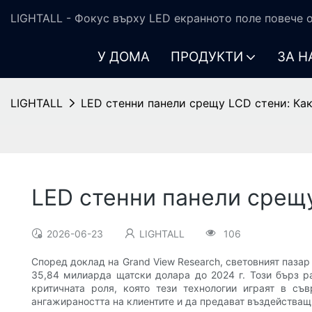
LIGHTALL - Фокус върху LED екранното поле повече о
У ДОМА
ПРОДУКТИ
ЗА Н
LIGHTALL
LED стенни панели срещу LCD стени: Как
LED стенни панели срещу
2026-06-23
LIGHTALL
106
Според доклад на Grand View Research, световният пазар
35,84 милиарда щатски долара до 2024 г. Този бърз р
критичната роля, която тези технологии играят в съ
ангажираността на клиентите и да предават въздействащ