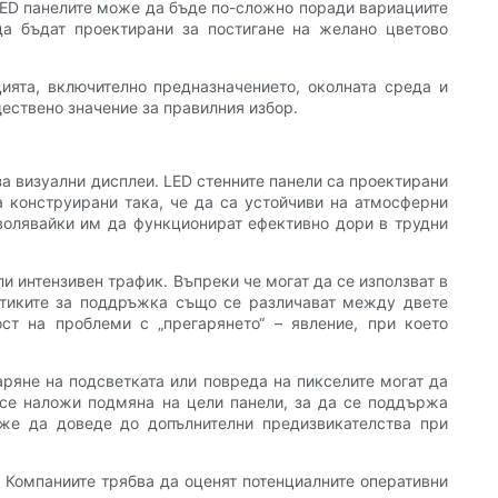
 LED панелите може да бъде по-сложно поради вариациите
да бъдат проектирани за постигане на желано цветово
ията, включително предназначението, околната среда и
ществено значение за правилния избор.
а визуални дисплеи. LED стенните панели са проектирани
а конструирани така, че да са устойчиви на атмосферни
зволявайки им да функционират ефективно дори в трудни
и интензивен трафик. Въпреки че могат да се използват в
актиките за поддръжка също се различават между двете
ст на проблеми с „прегарянето“ – явление, при което
ряне на подсветката или повреда на пикселите могат да
 се наложи подмяна на цели панели, за да се поддържа
оже да доведе до допълнителни предизвикателства при
 Компаниите трябва да оценят потенциалните оперативни