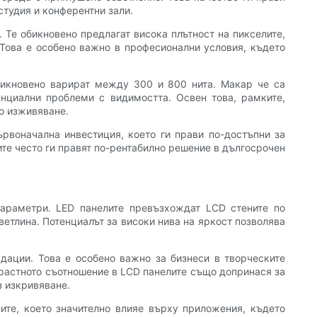
студия и конферентни зали.
 Те обикновено предлагат висока плътност на пикселите,
 Това е особено важно в професионални условия, където
обикновено варират между 300 и 800 нита. Макар че са
енциални проблеми с видимостта. Освен това, рамките,
о изживяване.
ървоначална инвестиция, което ги прави по-достъпни за
те често ги правят по-рентабилно решение в дългосрочен
параметри. LED панелите превъзхождат LCD стените по
ветлина. Потенциалът за високи нива на яркост позволява
адации. Това е особено важно за бизнеси в творческите
трастното съотношение в LCD панелите също допринася за
з изкривяване.
те, което значително влияе върху приложения, където