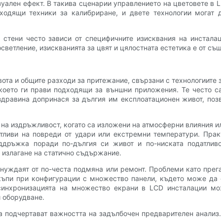
уален ефект. В такива сценарии управлението на цветовете в
дходящи техники за калибриране, и двете технологии могат 
стени често зависи от специфичните изисквания на инсталац
ветление, изискванията за цвят и цялостната естетика е от съ
та и общите разходи за притежание, свързани с технологиите з
което ги прави подходящи за външни приложения. Те често с
 здравина допринася за дългия им експлоатационен живот, по
на издръжливост, когато са изложени на атмосферни влияния ил
атливи на повреди от удари или екстремни температури. Пр
оддръжка поради по-дългия си живот и по-ниската податливо
 излагане на статично съдържание.
нуждаят от по-честа подмяна или ремонт. Проблеми като прега
скъпи при конфигурации с множество панели, където може да
 синхронизацията на множество екрани в LCD инсталации м
 оборудване.
 подчертават важността на задълбочен предварителен анализ.