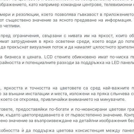
зображението, като например командни центрове, телевизионни 
мери и резолюции, което позволява гъвкавост в приложението.
 от съществено значение за ясното предаване на информация.
о четливи.
 пред ограничения, свързани с нивата им на яркост, които 
мат затруднения в ярко осветени среди, което води до пот
да прекъснат визуалния поток и да намалят цялостното зрителн
 бизнеса е цената. LCD стените обикновено имат по-ниска п
райността и потенциалните разходи за поддръжка на LED панели
е, яркостта и точността на цветовете са сред най-важните 
р за външни инсталации и места, изложени на пряка слънчева с
което се откроява, привличайки вниманието на минувачите.
товете, предоставяйки по-богати и по-нюансирани цветови гр
ии, където цветопредаването е от първостепенно значение. Кон
твено значение за възпроизвеждане на детайлни изображения бе
собността ѝ да поддържа цветова консистенция между панели