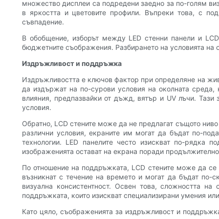
множество дисплеи са подредени заедно за по-голям виз
в яркостта и цветовите профили. Въпреки това, с по
съвпадение.
В обобщение, изборът между LED стенни панели и LCD 
бюджетните съображения. Разбирането на условията на ос
Издръжливост и поддръжка
Издръжливостта е ключов фактор при определяне на живо
да издържат на по-сурови условия на околната среда, 
влияния, предпазвайки от дъжд, вятър и UV лъчи. Тази
условия.
Обратно, LCD стените може да не предлагат същото ниво 
различни условия, екраните им могат да бъдат по-под
технологии. LED панелите често изискват по-рядка п
изображенията остават на екрана поради продължително
По отношение на поддръжката, LCD стените може да се 
възникнат с течение на времето и могат да бъдат по-
визуална консистентност. Освен това, сложността на
поддръжката, които изискват специализирани умения или
Като цяло, съображенията за издръжливост и поддръжка