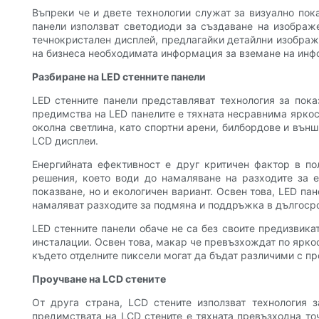
Въпреки че и двете технологии служат за визуално пока
панели използват светодиоди за създаване на изображе
течнокристален дисплей, предлагайки детайлни изображе
на бизнеса необходимата информация за вземане на ин
Разбиране на LED стенните панели
LED стенните панели представляват технология за пока
предимства на LED панелите е тяхната несравнима яркост
околна светлина, като спортни арени, билбордове и външ
LCD дисплеи.
Енергийната ефективност е друг критичен фактор в по
решения, което води до намаляване на разходите за е
показване, но и екологичен вариант. Освен това, LED па
намаляват разходите за подмяна и поддръжка в дългосро
LED стенните панели обаче не са без своите предизвика
инсталации. Освен това, макар че превъзхождат по ярко
където отделните пиксели могат да бъдат различими с пр
Проучване на LCD стените
От друга страна, LCD стените използват технология 
предимствата на LCD стените е тяхната превъзходна точ