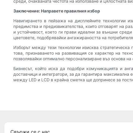
среди, очакваната честота на използване и цялостната ви
Заключение: Направете правилния избор
Навигирането в пейзажа на дисплейните технологии из
предимства и предизвикателства, които отговарят на ра
и устойчивост, което ги прави идеални за външни среди
цветовете, подобрявайки ангажираността на потребителя
Изборът между тези технологии изисква стратегическа п
това, признаването на развиващия се характер на техн
позволявайки оптимално персонализиране въз основа на 
Бизнесът, който иска да подобри комуникацията и анг
доставчици и интегратори, за да гарантира максимална 
между LED и LCD в крайна сметка ще допринесе за пости
Свържи се с нас