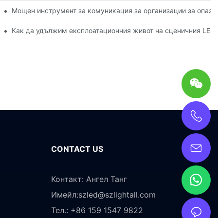
завладяващо тестово изживяване с AR технология
Мощен инструмент за комуникация за организации за опазв
ан с висока яркост
лужване на сценични LED дисплеи
Как да удължим експлоатационния живот на сценичния LED 
CONTACT US
Контакт: Ангел Танг
Имейл:
szled@szlightall.com
Тел.: +86 159 1547 9822