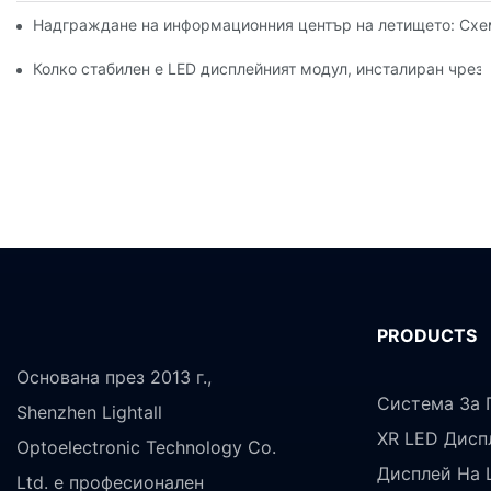
Надграждане на информационния център на летището: Схем
Колко стабилен е LED дисплейният модул, инсталиран чрез
PRODUCTS
Основана през 2013 г.,
Система За 
Shenzhen Lightall
XR LED Дисп
Optoelectronic Technology Co.
Дисплей На 
Ltd. е професионален