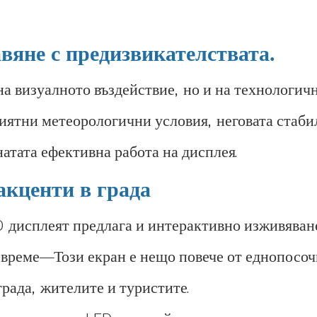
вяне с предизвикателствата.
на визуалното въздействие, но и на технологич
риятни метеорологични условия, неговата стаби
атата ефективна работа на дисплея.
акценти в града
ED дисплеят предлага и интерактивно изживява
 време—Този екран е нещо повече от еднопосоч
рада, жителите и туристите.