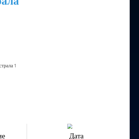
рала
ие
Дата