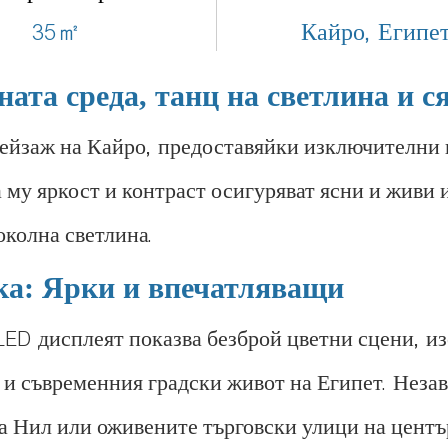
35㎡
Кайро, Египе
ната среда, танц на светлина и с
пейзаж на Кайро, предоставяйки изключителни 
а му яркост и контраст осигуряват ясни и живи
околна светлина.
ка: Ярки и впечатляващи
 LED дисплеят показва безброй цветни сцени, 
и съвременния градски живот на Египет. Незав
 Нил или оживените търговски улици на центъра