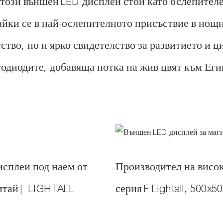
този външен LED дисплей стои като ослепителе
ки се в най-ослепителното присъствие в нощни
тво, но и ярко свидетелство за развитието и ц
тодиодите, добавяща нотка на жив цвят към Еги
сплеи под наем от
Производител на висок
Китай | LIGHTALL
серия F Lightall, 500x