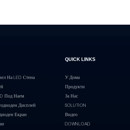
QUICK LINKS
нел На LED Стена
У Дома
ей
Продукти
ED Под Наем
За Нас
тодиоден Дисплей
SOLUTION
диоден Екран
Видео
ан
DOWNLOAD