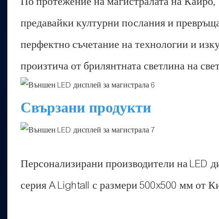
По протежение на магистралата на Кайро, 
предавайки културни послания и превръщай
перфектно съчетание на технологии и изкус
произтича от брилянтната светлина на све
Свързани продукти
Персонализирани производители на LED ди
серия A Lightall с размери 500x500 мм от 