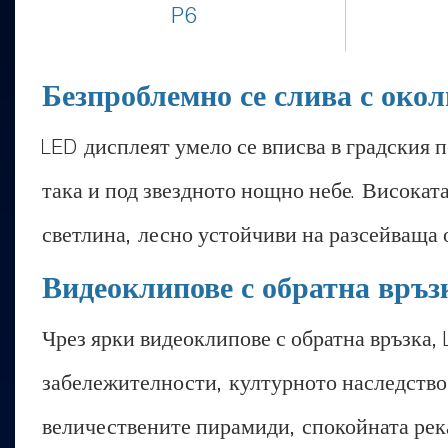
P6
Безпроблемно се слива с окол
LED дисплеят умело се вписва в градския 
така и под звездното нощно небе. Високат
светлина, лесно устойчиви на разсейваща 
Видеоклипове с обратна връз
Чрез ярки видеоклипове с обратна връзка,
забележителности, културното наследство 
величествените пирамиди, спокойната река