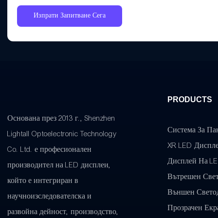
Изпрати Запитване Сега
PRODUCTS
Основана през 2013 г., Shenzhen
Система За Па
Lightall Optoelectronic Technology
XR LED Диспл
Co. Ltd. е професионален
Дисплей На L
производител на LED дисплеи,
Вътрешен Све
който е интегриран в
Външен Свето
научноизследователска и
Прозрачен Екр
развойна дейност, производство,