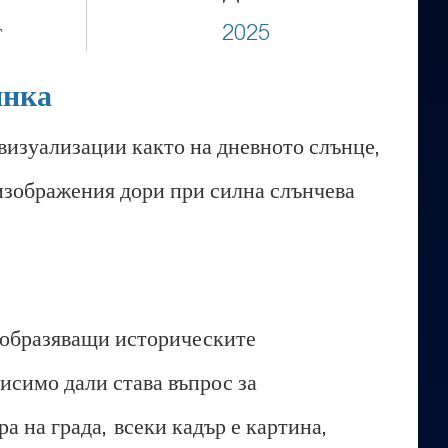
т
2025
янка
визуализации както на дневното слънце,
 изображения дори при силна слънчева
изобразяващи историческите
исимо дали става въпрос за
 на града, всеки кадър е картина,