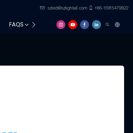
szled@szlightall.com
+86-15915479822
FAQS
РЕСУРСИ И ПОДДРЪЖКА