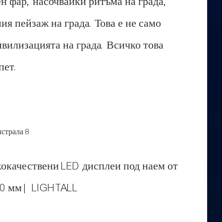
н фар, насочвайки ритъма на града,
я пейзаж на града. Това е не само
ивилизацията на града. Всичко това
пет.
окачествени LED дисплеи под наем от
500 мм | LIGHTALL