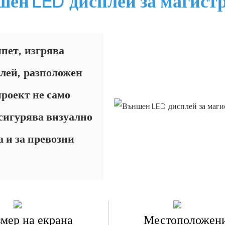
ен LED дисплей за магист
пет, изгрява
плей, разположен
проект не само
осигурява визуално
а и за превозни
змер на екрана
Местоположен