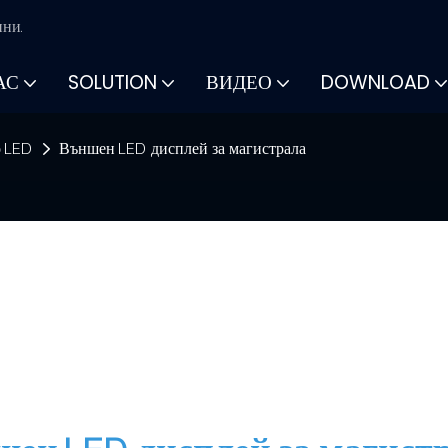
ини.
АС
SOLUTION
ВИДЕО
DOWNLOAD
о LED
Външен LED дисплей за магистрала