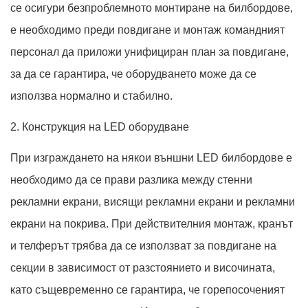
се осигури безпроблемното монтиране на билбордове,
е необходимо преди повдигане и монтаж командният
персонал да приложи унифициран план за повдигане,
за да се гарантира, че оборудването може да се
използва нормално и стабилно.
2. Конструкция на LED оборудване
При изграждането на някои външни LED билбордове е
необходимо да се прави разлика между стенни
рекламни екрани, висящи рекламни екрани и рекламни
екрани на покрива. При действителния монтаж, кранът
и телферът трябва да се използват за повдигане на
секции в зависимост от разстоянието и височината,
като същевременно се гарантира, че горепосоченият