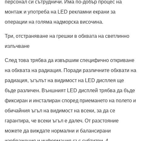
персонал си сътрудничи. Има по-добър процес на
монтаж и употреба на LED рекламни екрани за
операции на голяма надморска височина.
Три, отстраняване на грешки в обхвата на светлинно
излъчване
След това трябва да извършим специфично откриване
на обхвата на радиация. Поради различните обхвати на
радиация, ъгълът на видимост на LED дисплея ще
бъде различен. Външният LED дисплей трябва да бъде
фиксиран и инсталиран според приемането на полето и
обичайния ъгъл на видимост на всеки, за да се
гарантира, че всеки ъгъл е далеч. От разстояние
можете да виждате нормални и балансирани
изображения и информация със субтитри. 4.