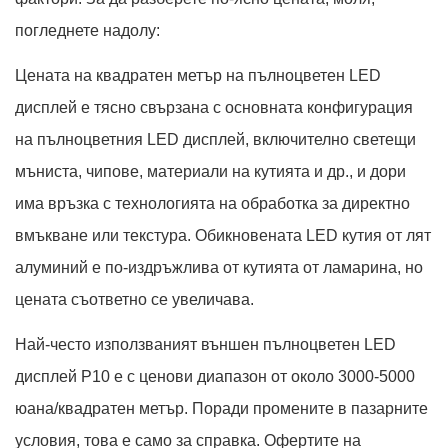
погледнете надолу:
Цената на квадратен метър на пълноцветен LED
дисплей е тясно свързана с основната конфигурация
на пълноцветния LED дисплей, включително светещи
мъниста, чипове, материали на кутията и др., и дори
има връзка с технологията на обработка за директно
вмъкване или текстура. Обикновената LED кутия от лят
алуминий е по-издръжлива от кутията от ламарина, но
цената съответно се увеличава.
Най-често използваният външен пълноцветен LED
дисплей P10 е с ценови диапазон от около 3000-5000
юана/квадратен метър. Поради промените в пазарните
условия, това е само за справка. Офертите на