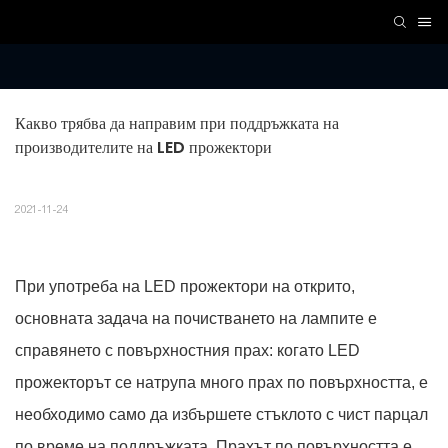
Какво трябва да направим при поддръжката на 
производителите на LED прожектори
2021-11-24
При употреба на LED прожектори на открито,
основната задача на почистването на лампите е
справянето с повърхностния прах: когато LED
прожекторът се натрупа много прах по повърхността, е
необходимо само да избършете стъклото с чист парцал
по време на поддръжката. Прахът по повърхността е