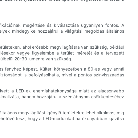
kációinak megértése és kiválasztása ugyanilyen fontos. A
elyek mindegyike hozzájárul a világítási megoldás általános
rületeken, ahol erősebb megvilágításra van szükség, például
ésekor vegye figyelembe a terület méretét és a tervezett
örülbelül 20-30 lumenre van szükség.
tes fényhez képest. Kültéri környezetben a 80-as vagy annál
tonságot is befolyásolhatja, mivel a pontos színvisszaadás
helyett a LED-ek energiahatékonysága miatt az alacsonyabb
imalizálja, hanem hozzájárul a szénlábnyom csökkentéséhez
alános megvilágítást igénylő területekre lehet alkalmas, míg
 lehetővé teszi, hogy a LED-modulokat hatékonyabban igazítsa