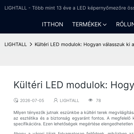
LIGHTALL - Több mint 13 éve a LED képernyőmezőre öss
ITTHON
TERMÉKEK
RÓLU
LIGHTALL
Kültéri LED modulok: Hogyan válasszuk ki a
Kültéri LED modulok: Hogy
2026-07-05
LIGHTALL
78
Milyen tényezők jutnak eszünkbe a kültéri terek megvilágítá
az esztétika és a biztonság egyaránt fontos. A megfelelő kü
specifikációra. Ezen lehetőségek megértése elengedhetetlen 
Ahogy a városi tájak folyamatosan fejlődnek, miközben a