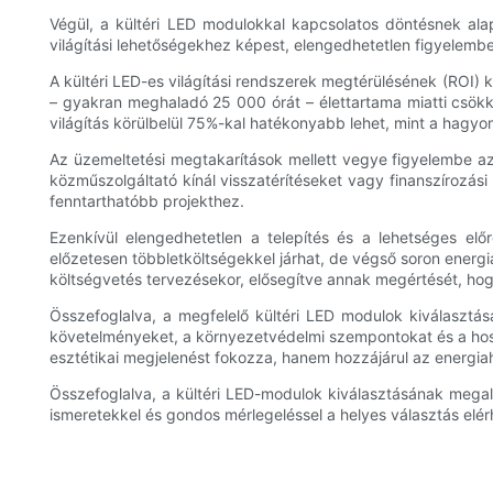
Végül, a kültéri LED modulokkal kapcsolatos döntésnek al
világítási lehetőségekhez képest, elengedhetetlen figyelemb
A kültéri LED-es világítási rendszerek megtérülésének (ROI)
– gyakran meghaladó 25 000 órát – élettartama miatti csökk
világítás körülbelül 75%-kal hatékonyabb lehet, mint a hag
Az üzemeltetési megtakarítások mellett vegye figyelembe az
közműszolgáltató kínál visszatérítéseket vagy finanszírozá
fenntarthatóbb projekthez.
Ezenkívül elengedhetetlen a telepítés és a lehetséges el
előzetesen többletköltségekkel járhat, de végső soron energi
költségvetés tervezésekor, elősegítve annak megértését, hog
Összefoglalva, a megfelelő kültéri LED modulok kiválasztá
követelményeket, a környezetvédelmi szempontokat és a hoss
esztétikai megjelenést fokozza, hanem hozzájárul az energia
Összefoglalva, a kültéri LED-modulok kiválasztásának megalap
ismeretekkel és gondos mérlegeléssel a helyes választás elér