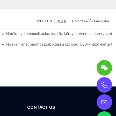
SOLUTION
奥运会
Erőforrások És Támogatás
chnológia magával ragadó tesztvezetési élménye
Hatékony kommunikációs eszköz környezetvédelmi szervezetek s
ssága és biztosítékai
Hogyan lehet meghosszabbítani a színpadi LED-kijelző élettartam
CONTACT US