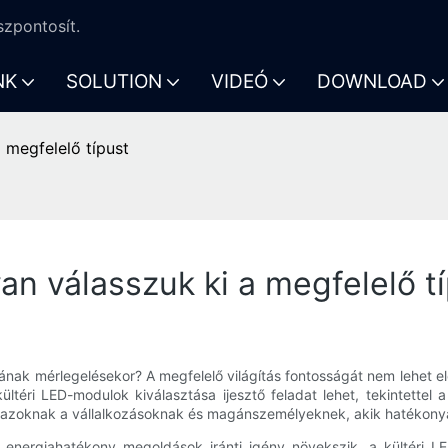
zpontosít.
NK
SOLUTION
VIDEÓ
DOWNLOAD
 megfelelő típust
an válasszuk ki a megfelelő t
sának mérlegelésekor? A megfelelő világítás fontosságát nem lehet 
ltéri LED-modulok kiválasztása ijesztő feladat lehet, tekintettel 
azoknak a vállalkozásoknak és magánszemélyeknek, akik hatékonyan 
z energiahatékony megoldások iránti igény növekszik, a kültéri 