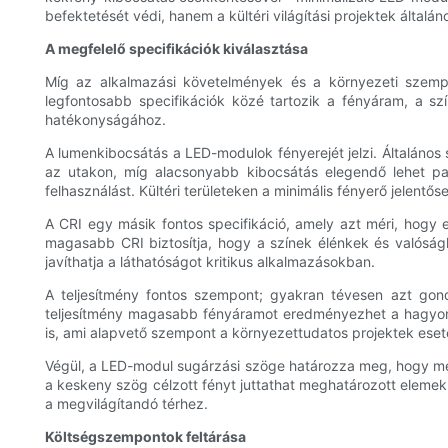
befektetését védi, hanem a kültéri világítási projektek általáno
A megfelelő specifikációk kiválasztása
Míg az alkalmazási követelmények és a környezeti szempo
legfontosabb specifikációk közé tartozik a fényáram, a szí
hatékonyságához.
A lumenkibocsátás a LED-modulok fényerejét jelzi. Általáno
az utakon, míg alacsonyabb kibocsátás elegendő lehet pa
felhasználást. Kültéri területeken a minimális fényerő jelen
A CRI egy másik fontos specifikáció, amely azt méri, hogy 
magasabb CRI biztosítja, hogy a színek élénkek és valóság
javíthatja a láthatóságot kritikus alkalmazásokban.
A teljesítmény fontos szempont; gyakran tévesen azt gond
teljesítmény magasabb fényáramot eredményezhet a hagyomá
is, ami alapvető szempont a környezettudatos projektek ese
Végül, a LED-modul sugárzási szöge határozza meg, hogy menn
a keskeny szög célzott fényt juttathat meghatározott elemek
a megvilágítandó térhez.
Költségszempontok feltárása