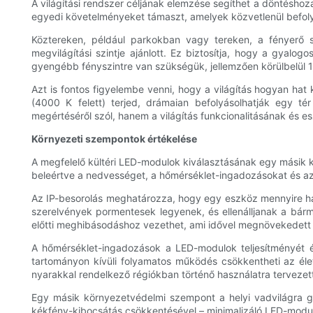
A világítási rendszer céljának elemzése segíthet a döntéshoza
egyedi követelményeket támaszt, amelyek közvetlenül befol
Köztereken, például parkokban vagy tereken, a fényerő s
megvilágítási szintje ajánlott. Ez biztosítja, hogy a gya
gyengébb fényszintre van szükségük, jellemzően körülbelül 1
Azt is fontos figyelembe venni, hogy a világítás hogyan hat
(4000 K felett) terjed, drámaian befolyásolhatják egy t
megértéséről szól, hanem a világítás funkcionalitásának és es
Környezeti szempontok értékelése
A megfelelő kültéri LED-modulok kiválasztásának egy másik kul
beleértve a nedvességet, a hőmérséklet-ingadozásokat és az U
Az IP-besorolás meghatározza, hogy egy eszköz mennyire haték
szerelvények pormentesek legyenek, és ellenálljanak a bárm
előtti meghibásodáshoz vezethet, ami idővel megnövekedett 
A hőmérséklet-ingadozások a LED-modulok teljesítményét é
tartományon kívüli folyamatos működés csökkentheti az éle
nyarakkal rendelkező régiókban történő használatra terveze
Egy másik környezetvédelmi szempont a helyi vadvilágra gya
kékfény-kibocsátás csökkentésével – minimalizáló LED-mod