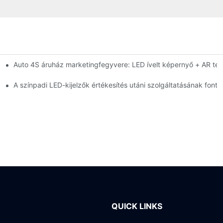
Auto 4S áruház marketingfegyvere: LED ívelt képernyő + AR te
gyelmeztető rendszer nagy fényerejű beltéri LED-képernyőhöz
telepítése?
A színpadi LED-kijelzők értékesítés utáni szolgáltatásának fonto
QUICK LINKS