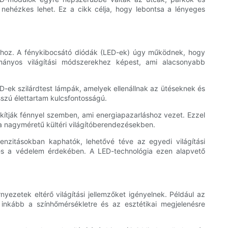
 nehézkes lehet. Ez a cikk célja, hogy lebontsa a lényeges
lához. A fénykibocsátó diódák (LED-ek) úgy működnek, hogy
mányos világítási módszerekhez képest, ami alacsonyabb
D-ek szilárdtest lámpák, amelyek ellenállnak az ütéseknek és
osszú élettartam kulcsfontosságú.
kítják fénnyel szemben, ami energiapazarláshoz vezet. Ezzel
 nagyméretű kültéri világítóberendezésekben.
enzitásokban kaphatók, lehetővé téve az egyedi világítási
g és a védelem érdekében. A LED-technológia ezen alapvető
ezetek eltérő világítási jellemzőket igényelnek. Például az
 inkább a színhőmérsékletre és az esztétikai megjelenésre