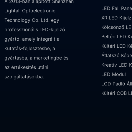
A 2013-ban alapított Shenzhen
LED Fali Pane
Lightall Optoelectronic
XR LED Kijelz
Technology Co. Ltd. egy
Kölcsönző LE
professzionális LED-kijelző
Beltéri LED Ki
gyártó, amely integrált a
Kültéri LED K
kutatás-fejlesztésbe, a
Átlátszó Kép
gyártásba, a marketingbe és
Kreatív LED K
az értékesítés utáni
LED Modul
szolgáltatásokba.
LCD Padló Ál
Kültéri COB L