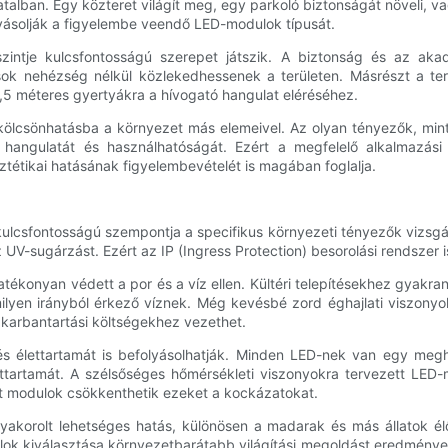
talban. Egy közteret világít meg, egy parkoló biztonságát növeli, v
yásolják a figyelembe veendő LED-modulok típusát.
zintje kulcsfontosságú szerepet játszik. A biztonság és az aka
logosok nehézség nélkül közlekedhessenek a területen. Másrészt a 
,5 méteres gyertyákra a hívogató hangulat eléréséhez.
 kölcsönhatásba a környezet más elemeivel. Az olyan tényezők, min
ér hangulatát és használhatóságát. Ezért a megfelelő alkalmazá
ztétikai hatásának figyelembevételét is magában foglalja.
csfontosságú szempontja a specifikus környezeti tényezők vizsgálata
V-sugárzást. Ezért az IP (Ingress Protection) besorolási rendszer i
onyan védett a por és a víz ellen. Kültéri telepítésekhez gyakran 
ilyen irányból érkező víznek. Még kevésbé zord éghajlati viszonyo
karbantartási költségekhez vezethet.
s élettartamát is befolyásolhatják. Minden LED-nek van egy meg
ttartamát. A szélsőséges hőmérsékleti viszonyokra tervezett LED-m
tt modulok csökkenthetik ezeket a kockázatokat.
korolt ​​lehetséges hatás, különösen a madarak és más állatok élő
ulok kiválasztása környezetbarátabb világítási megoldást eredmén