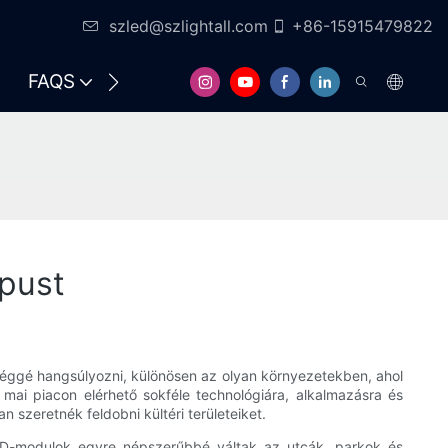
szled@szlightall.com
+86-15915479822
FAQS
ERŐFORRÁSOK ÉS TÁMOGATÁS
ípust
eléggé hangsúlyozni, különösen az olyan környezetekben, ahol
a mai piacon elérhető sokféle technológiára, alkalmazásra és
szeretnék feldobni kültéri területeiket.
LED-modulok egyre népszerűbbé váltak az utcák, parkok és