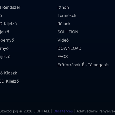
l Rendszer
Itthon
ő
Termékek
D Kijelző
Rólunk
jelző
SOLUTION
épernyő
Videó
ernyő
DOWNLOAD
ijelző
FAQS
Erőforrások És Támogatás
ló Kioszk
ED Kijelző
Szerzői jog © 2026 LIGHTALL |
Oldaltérkép
|
Adatvédelmi irányelve