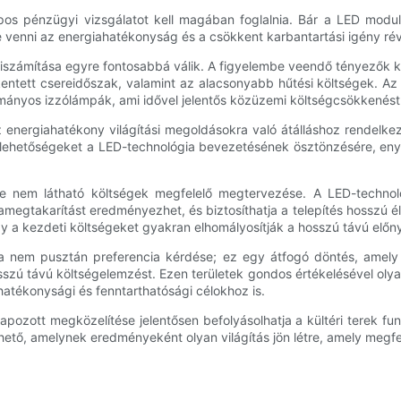
apos pénzügyi vizsgálatot kell magában foglalnia. Bár a LED mo
e venni az energiahatékonyság és a csökkent karbantartási igény ré
 kiszámítása egyre fontosabbá válik. A figyelembe veendő tényezők k
entett csereidőszak, valamint az alacsonyabb hűtési költségek. Az 
yományos izzólámpák, ami idővel jelentős közüzemi költségcsökkenés
 energiahatékony világítási megoldásokra való átálláshoz rendelk
si lehetőségeket a LED-technológia bevezetésének ösztönzésére, eny
őre nem látható költségek megfelelő megtervezése. A LED-technol
amegtakarítást eredményezhet, és biztosíthatja a telepítés hosszú é
y a kezdeti költségeket gyakran elhomályosítják a hosszú távú előn
sa nem pusztán preferencia kérdése; ez egy átfogó döntés, amely
zú távú költségelemzést. Ezen területek gondos értékelésével olyan
hatékonysági és fenntarthatósági célokhoz is.
ozott megközelítése jelentősen befolyásolhatja a kültéri terek fun
hető, amelynek eredményeként olyan világítás jön létre, amely megfel