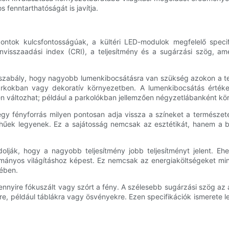
s fenntarthatóságát is javítja.
ntok kulcsfontosságúak, a kültéri LED-modulok megfelelő specifi
nvisszaadási index (CRI), a teljesítmény és a sugárzási szög, am
s szabály, hogy nagyobb lumenkibocsátásra van szükség azokon a te
rkokban vagy dekoratív környezetben. A lumenkibocsátás értékel
tősen változhat; például a parkolókban jellemzően négyzetlábanként k
egy fényforrás milyen pontosan adja vissza a színeket a természe
hűek legyenek. Ez a sajátosság nemcsak az esztétikát, hanem a biz
olják, hogy a nagyobb teljesítmény jobb teljesítményt jelent. E
nyos világításhoz képest. Ez nemcsak az energiaköltségeket min
tében.
yire fókuszált vagy szórt a fény. A szélesebb sugárzási szög az ált
re, például táblákra vagy ösvényekre. Ezen specifikációk ismerete