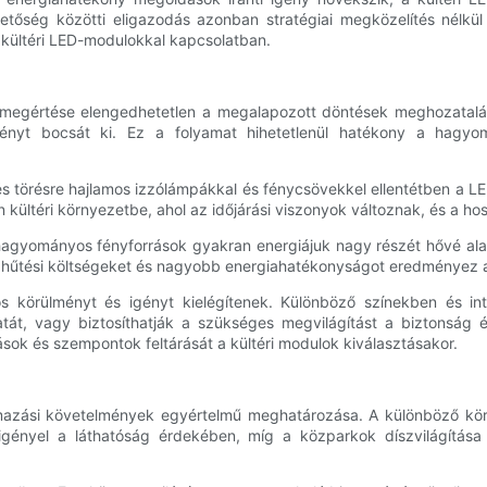
etőség közötti eligazodás azonban stratégiai megközelítés nélkül
kültéri LED-modulokkal kapcsolatban.
ógia megértése elengedhetetlen a megalapozott döntések meghozata
ényt bocsát ki. Ez a folyamat hihetetlenül hatékony a hagyo
és törésre hajlamos izzólámpákkal és fénycsövekkel ellentétben a LE
an kültéri környezetbe, ahol az időjárási viszonyok változnak, és a h
hagyományos fényforrások gyakran energiájuk nagy részét hővé ala
 hűtési költségeket és nagyobb energiahatékonyságot eredményez a
 körülményt és igényt kielégítenek. Különböző színekben és int
atát, vagy biztosíthatják a szükséges megvilágítást a biztonsá
k és szempontok feltárását a kültéri modulok kiválasztásakor.
mazási követelmények egyértelmű meghatározása. A különböző körny
 igényel a láthatóság érdekében, míg a közparkok díszvilágítása