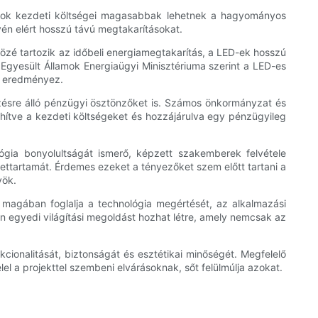
dulok kezdeti költségei magasabbak lehetnek a hagyományos
vén elért hosszú távú megtakarításokat.
özé tartozik az időbeli energiamegtakarítás, a LED-ek hosszú
Egyesült Államok Energiaügyi Minisztériuma szerint a LED-es
t eredményez.
ezésre álló pénzügyi ösztönzőket is. Számos önkormányzat és
hítve a kezdeti költségeket és hozzájárulva egy pénzügyileg
ógia bonyolultságát ismerő, képzett szakemberek felvétele
lettartamát. Érdemes ezeket a tényezőket szem előtt tartani a
yök.
 magában foglalja a technológia megértését, az alkalmazási
 egyedi világítási megoldást hozhat létre, amely nemcsak az
kcionalitását, biztonságát és esztétikai minőségét. Megfelelő
el a projekttel szembeni elvárásoknak, sőt felülmúlja azokat.