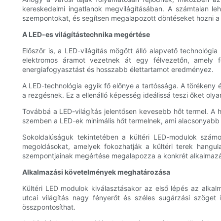
kereskedelmi ingatlanok megvilágításában. A számtalan leh
szempontokat, és segítsen megalapozott döntéseket hozni a 
A LED-es világítástechnika megértése
Először is, a LED-világítás mögött álló alapvető technol
elektromos áramot vezetnek át egy félvezetőn, amely f
energiafogyasztást és hosszabb élettartamot eredményez.
A LED-technológia egyik fő előnye a tartóssága. A törékeny 
a rezgésnek. Ez a ellenálló képesség ideálissá teszi őket oly
Továbbá a LED-világítás jelentősen kevesebb hőt termel. A 
szemben a LED-ek minimális hőt termelnek, ami alacsonyabb
Sokoldalúságuk tekintetében a kültéri LED-modulok számos
megoldásokat, amelyek fokozhatják a kültéri terek hangul
szempontjainak megértése megalapozza a konkrét alkalmazáso
Alkalmazási követelmények meghatározása
Kültéri LED modulok kiválasztásakor az első lépés az alkal
utcai világítás nagy fényerőt és széles sugárzási szöget
összpontosíthat.