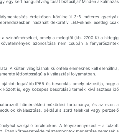
agy egy kert hangulatvilágítását biztosítja? Minden alkalmazás
dálymentesítés érdekében körülbelül 3-6 méteres gyertyák
tereprendezésben használt dekoratív LED-eknek esetleg csak
t a színhőmérséklet, amely a melegtől (kb. 2700 K) a hidegig
si követelmények azonosítása nem csupán a fényerőszintek
. A kültéri világításnak különféle elemeknek kell ellenállnia,
smerete létfontosságú a kiválasztási folyamatban.
ajánlott legalább IP65-ös besorolás, amely biztosítja, hogy a
k között is, egy közepes besorolású termék kiválasztása idő
határozott hőmérsékleti működési tartománya, és az ezen a
odulok kiválasztása, például a zord telekkel vagy perzselő
helyéül szolgáló területeken. A fényszennyezést – a túlzott
yez. Ezen környezetvédelmi szempontok megértése nemcsak a