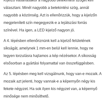
Kijelző vásárlásakor a nagyobb betekintési szöget kell
választani. Minél nagyobb a betekintési szög, annál
nagyobb a közönség. Azt is ellenőrizzük, hogy a kijelzőn
megjelenített szín megegyezik-e a lejátszási forrás
színével. Ha igen, a LED kijelző nagyon jó.
A 4. lépésben ellenőriznünk kell a kijelző felületének
síkságát, amelynek 1 mm-en belül kell lennie, hogy ne
legyen torzulásra hajlamos a kép nézésekor. A síkosság
elsősorban a gyártási folyamattal van összefüggésben.
Az 5. lépésben meg kell vizsgálnunk, hogy van-e mozaik. A
mozaik azt jelenti, hogy vannak-e a képernyőn négy kis
fekete négyzet. Ha sok ilyen kis négyzet van, a képernyő
minősége nem minősíthető.