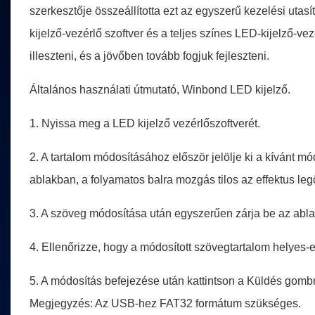
szerkesztője összeállította ezt az egyszerű kezelési uta
kijelző-vezérlő szoftver és a teljes színes LED-kijelző-v
illeszteni, és a jövőben tovább fogjuk fejleszteni.
Általános használati útmutató, Winbond LED kijelző.
1. Nyissa meg a LED kijelző vezérlőszoftverét.
2. A tartalom módosításához először jelölje ki a kívánt mód
ablakban, a folyamatos balra mozgás tilos az effektus leg
3. A szöveg módosítása után egyszerűen zárja be az ablak
4. Ellenőrizze, hogy a módosított szövegtartalom helyes-
5. A módosítás befejezése után kattintson a Küldés go
Megjegyzés: Az USB-hez FAT32 formátum szükséges.