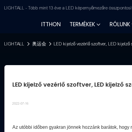
LIGHTALL - Több mint 13 éve a LED képernyőmezőre összpontosít
ITTHON
TERMÉKEK
RÓLUNK
LIGHTALL
奥运会
LED kijelző vezérlő szoftver, LED kijelző 
LED kijelző vezérlő szoftver, LED kijelző s
2022-07-16
Az utóbbi időben gyakran jönnek hozzánk barátok, hogy 