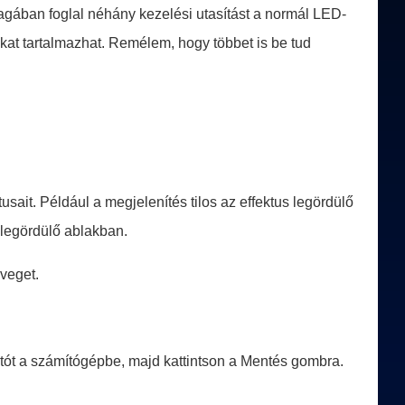
agában foglal néhány kezelési utasítást a normál LED-
ákat tartalmazhat. Remélem, hogy többet is be tud
tusait. Például a megjelenítés tilos az effektus legördülő
 legördülő ablakban.
veget.
ót a számítógépbe, majd kattintson a Mentés gombra.