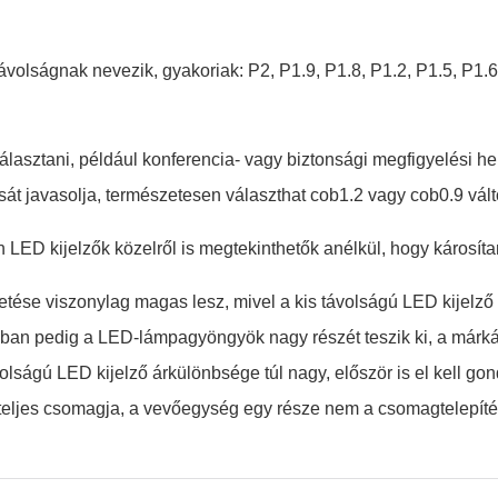
 távolságnak nevezik, gyakoriak: P2, P1.9, P1.8, P1.2, P1.5, P1.
választani, például konferencia- vagy biztonsági megfigyelési h
át javasolja, természetesen választhat cob1.2 vagy cob0.9 válto
ch LED kijelzők közelről is megtekinthetők anélkül, hogy károsít
etése viszonylag magas lesz, mivel a kis távolságú LED kijelző
yagban pedig a LED-lámpagyöngyök nagy részét teszik ki, a m
olságú LED kijelző árkülönbsége túl nagy, először is el kell 
 teljes csomagja, a vevőegység egy része nem a csomagtelepítés