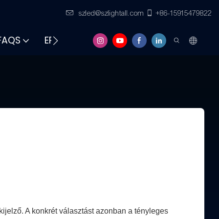
szled@szlightall.com
+86-15915479822
FAQS
ERŐFORRÁSOK ÉS TÁMOGATÁS
kijelző. A konkrét választást azonban a tényleges