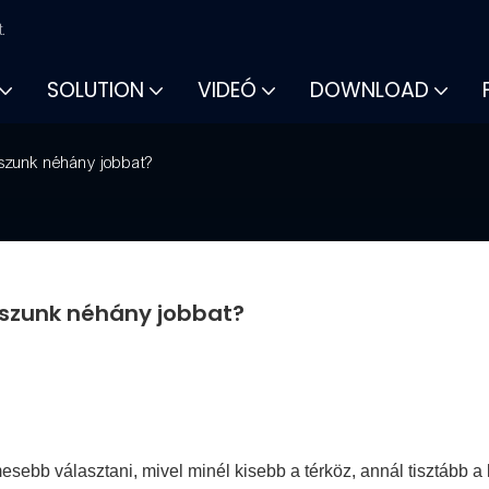
.
SOLUTION
VIDEÓ
DOWNLOAD
asszunk néhány jobbat?
asszunk néhány jobbat?
sebb választani, mivel minél kisebb a térköz, annál tisztább a 