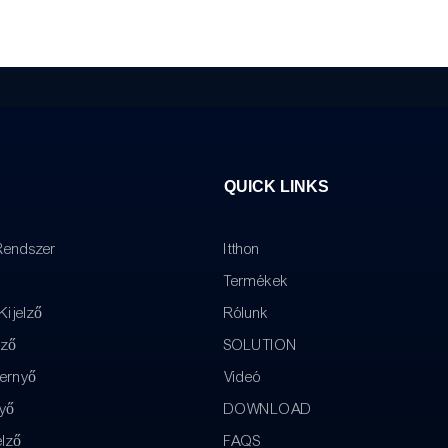
QUICK LINKS
Rendszer
Itthon
Termékek
ijelző
Rólunk
lző
SOLUTION
pernyő
Videó
yő
DOWNLOAD
elző
FAQS