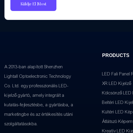
Küldje El Most
PRODUCTS
A 2013-ban alapított Shenzhen
LED Fali Panel 
Lightall Optoelectronic Technology
XR LED Kijelző
Co. Ltd. egy professzionális LED-
Kölcsönző LED K
kijelző gyártó, amely integrált a
Beltéri LED Kije
kutatás-fejlesztésbe, a gyártásba, a
Kültéri LED Ké
marketingbe és az értékesítés utáni
Átlátszó Képern
szolgáltatásokba.
Kreatív LED Kij