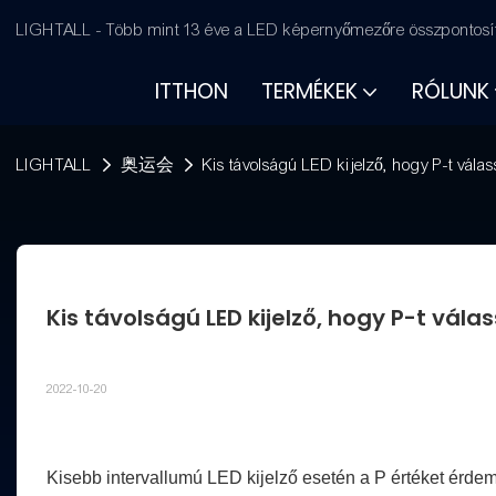
LIGHTALL - Több mint 13 éve a LED képernyőmezőre összpontosít
ITTHON
TERMÉKEK
RÓLUNK
LIGHTALL
奥运会
Kis távolságú LED kijelző, hogy P-t vál
Kis távolságú LED kijelző, hogy P-t vál
2022-10-20
Kisebb intervallumú LED kijelző esetén a P értéket érdeme