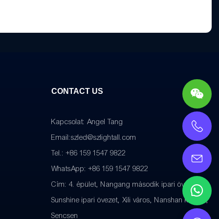
CONTACT US
Kapcsolat: Angel Tang
Email:
szled@szlightall.com
Tel.: +86 159 1547 9822
WhatsApp: +86 159 1547 9822
Cím:
4. épület, Nangang második ipari övezet,
Sunshine ipari övezet, Xili város, Nanshan kerület,
Sencsen