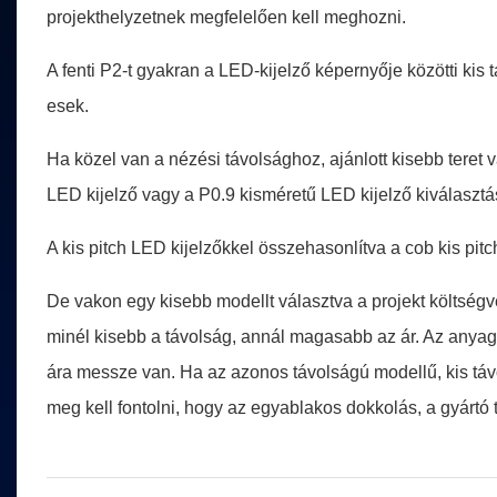
projekthelyzetnek megfelelően kell meghozni.
A fenti P2-t gyakran a LED-kijelző képernyője közötti kis
esek.
Ha közel van a nézési távolsághoz, ajánlott kisebb teret 
LED kijelző vagy a P0.9 kisméretű LED kijelző kiválasztás
A kis pitch LED kijelzőkkel összehasonlítva a cob kis pit
De vakon egy kisebb modellt választva a projekt költségv
minél kisebb a távolság, annál magasabb az ár. Az an
ára messze van. Ha az azonos távolságú modellű, kis táv
meg kell fontolni, hogy az egyablakos dokkolás, a gyártó