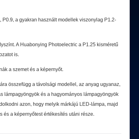
6, P0.9, a gyakran használt modellek viszonylag P1.2-
elyszínt. A Huabonying Photoelectric a P1.25 kisméretű
zatot is.
anák a szemet és a képernyőt.
 ára összefügg a távolsági modellel, az anyag ugyanaz,
árkás lámpagyöngyök és a hagyományos lámpagyöngyök
gondolkodni azon, hogy melyik márkájú LED-lámpa, majd
 és a képernyőtest értékesítés utáni része.