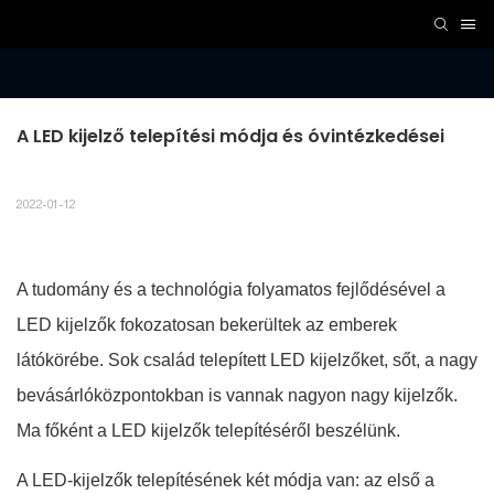
A LED kijelző telepítési módja és óvintézkedései
2022-01-12
A tudomány és a technológia folyamatos fejlődésével a
LED kijelzők fokozatosan bekerültek az emberek
látókörébe. Sok család telepített LED kijelzőket, sőt, a nagy
bevásárlóközpontokban is vannak nagyon nagy kijelzők.
Ma főként a LED kijelzők telepítéséről beszélünk.
A LED-kijelzők telepítésének két módja van: az első a