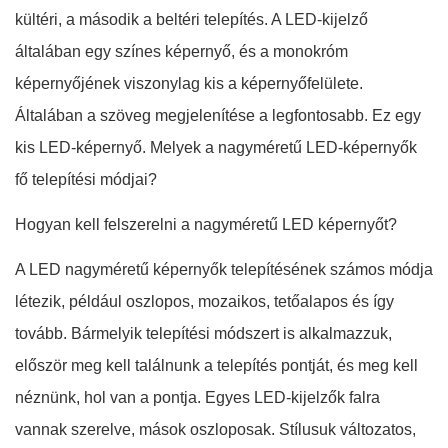
kültéri, a második a beltéri telepítés. A LED-kijelző
általában egy színes képernyő, és a monokróm
képernyőjének viszonylag kis a képernyőfelülete.
Általában a szöveg megjelenítése a legfontosabb. Ez egy
kis LED-képernyő. Melyek a nagyméretű LED-képernyők
fő telepítési módjai?
Hogyan kell felszerelni a nagyméretű LED képernyőt?
A LED nagyméretű képernyők telepítésének számos módja
létezik, például oszlopos, mozaikos, tetőalapos és így
tovább. Bármelyik telepítési módszert is alkalmazzuk,
először meg kell találnunk a telepítés pontját, és meg kell
néznünk, hol van a pontja. Egyes LED-kijelzők falra
vannak szerelve, mások oszloposak. Stílusuk változatos,