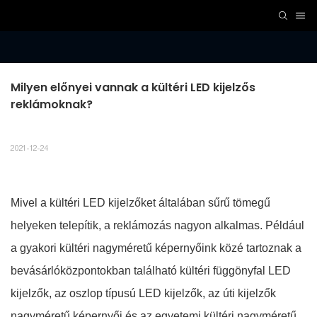
Milyen előnyei vannak a kültéri LED kijelzős 
reklámoknak?
2021-12-24
Mivel a kültéri LED kijelzőket általában sűrű tömegű
helyeken telepítik, a reklámozás nagyon alkalmas. Például
a gyakori kültéri nagyméretű képernyőink közé tartoznak a
bevásárlóközpontokban található kültéri függönyfal LED
kijelzők, az oszlop típusú LED kijelzők, az úti kijelzők
nagyméretű képernyői és az egyetemi kültéri nagyméretű