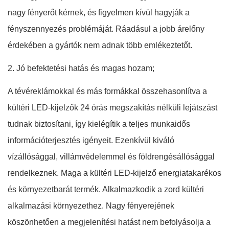
nagy fényerőt kérnek, és figyelmen kívül hagyják a
fényszennyezés problémáját. Ráadásul a jobb árelőny
érdekében a gyártók nem adnak több emlékeztetőt.
2. Jó befektetési hatás és magas hozam;
A tévéreklámokkal és más formákkal összehasonlítva a
kültéri LED-kijelzők 24 órás megszakítás nélküli lejátszást
tudnak biztosítani, így kielégítik a teljes munkaidős
információterjesztés igényeit. Ezenkívül kiváló
vízállósággal, villámvédelemmel és földrengésállósággal
rendelkeznek. Maga a kültéri LED-kijelző energiatakarékos
és környezetbarát termék. Alkalmazkodik a zord kültéri
alkalmazási környezethez. Nagy fényerejének
köszönhetően a megjelenítési hatást nem befolyásolja a