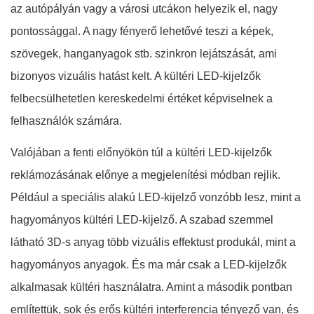
az autópályán vagy a városi utcákon helyezik el, nagy
pontossággal. A nagy fényerő lehetővé teszi a képek,
szövegek, hanganyagok stb. szinkron lejátszását, ami
bizonyos vizuális hatást kelt. A kültéri LED-kijelzők
felbecsülhetetlen kereskedelmi értéket képviselnek a
felhasználók számára.
Valójában a fenti előnyökön túl a kültéri LED-kijelzők
reklámozásának előnye a megjelenítési módban rejlik.
Például a speciális alakú LED-kijelző vonzóbb lesz, mint a
hagyományos kültéri LED-kijelző. A szabad szemmel
látható 3D-s anyag több vizuális effektust produkál, mint a
hagyományos anyagok. És ma már csak a LED-kijelzők
alkalmasak kültéri használatra. Amint a második pontban
említettük, sok és erős kültéri interferencia tényező van, és