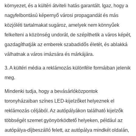
környezet, és a kültéri átviteli hatás garantált. Igaz, hogy a
nagyfelbontású képernyő városi propagandát és más
közjóléti tartalmakat sugároz, amelyek nem könnyűek
felkelteni a közönség undorát, de szépíthetik a város képét,
gazdagíthatják az emberek szabadidős életét, és ablakká
válhatnak a város imázsára és márkájára.
3. A kültéri média a reklámozás különféle formáiban jelenik
meg.
Mindenki tudja, hogy a bevásárlóközpontok
toronyházaiban színes LED-kijelzőket helyeznek el
reklámozás céljából. Az autópályákon található kijelzők
többségét szemet gyönyörködtető helyeken, például az
autópálya-díjbeszálló felett, az autópálya mindkét oldalán,