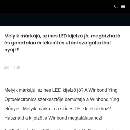
Melyik márkájú, színes LED kijelző jó, megbízható 
és gondtalan értékesítés utáni szolgáltatást 
nyújt?
2021-10-25
Melyik márkájú, színes LED kijelző jó? A Winbond Ying
Optoelectronics szerkesztője bemutatja a Winbond Ying
előnyeit. Melyik márka jó a színes LED kijelzőkhöz?
Használd a kijelzőt a Winbond megtalálásához!