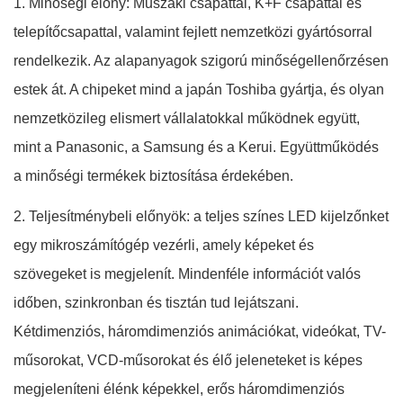
1. Minőségi előny: Műszaki csapattal, K+F csapattal és
telepítőcsapattal, valamint fejlett nemzetközi gyártósorral
rendelkezik. Az alapanyagok szigorú minőségellenőrzésen
estek át. A chipeket mind a japán Toshiba gyártja, és olyan
nemzetközileg elismert vállalatokkal működnek együtt,
mint a Panasonic, a Samsung és a Kerui. Együttműködés
a minőségi termékek biztosítása érdekében.
2. Teljesítménybeli előnyök: a teljes színes LED kijelzőnket
egy mikroszámítógép vezérli, amely képeket és
szövegeket is megjelenít. Mindenféle információt valós
időben, szinkronban és tisztán tud lejátszani.
Kétdimenziós, háromdimenziós animációkat, videókat, TV-
műsorokat, VCD-műsorokat és élő jeleneteket is képes
megjeleníteni élénk képekkel, erős háromdimenziós