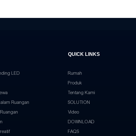
QUICK LINKS
inding LED
Rumah
Produk
Sewa
Tentang Kami
Dalam Ruangan
SOLUTION
 Ruangan
Video
an
DOWNLOAD
eatif
FAQS