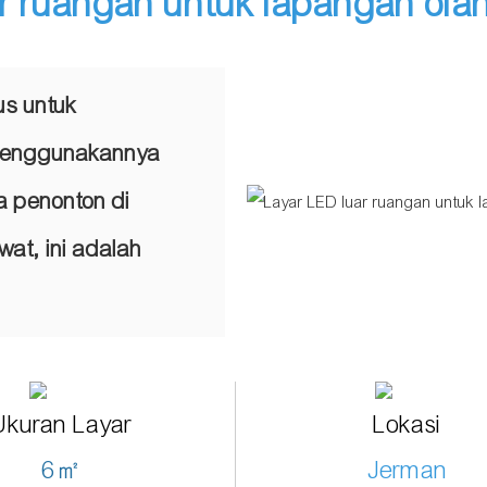
r ruangan untuk lapangan ol
us untuk
 menggunakannya
a penonton di
at, ini adalah
Ukuran Layar
Lokasi
6㎡
Jerman