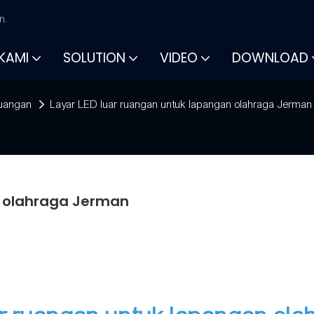
n.
KAMI
SOLUTION
VIDEO
DOWNLOAD
Ruangan
Layar LED luar ruangan untuk lapangan olahraga Jerman
n olahraga Jerman