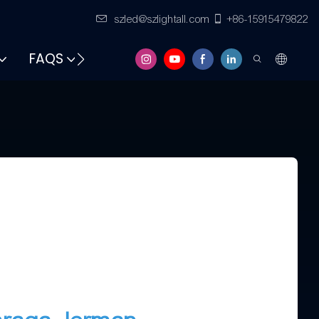
szled@szlightall.com
+86-15915479822
FAQS
SUMBER DAYA &AMP; DUKUNGAN