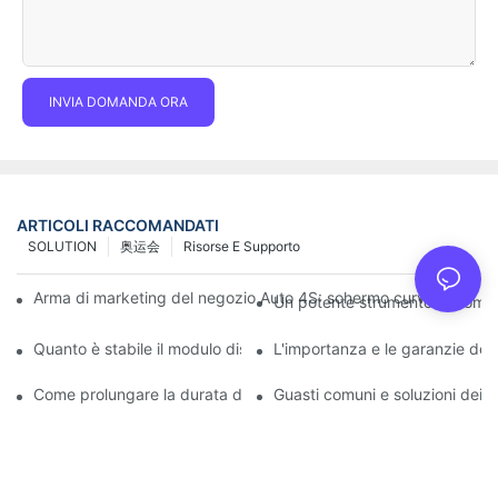
INVIA DOMANDA ORA
ARTICOLI RACCOMANDATI
SOLUTION
奥运会
Risorse E Supporto
Arma di marketing del negozio Auto 4S: schermo curvo a LED + e
Un potente strumento di comuni
Quanto è stabile il modulo display LED installato tramite aspira
L'importanza e le garanzie del
Come prolungare la durata del display LED da palco: guida alla
Guasti comuni e soluzioni dei 