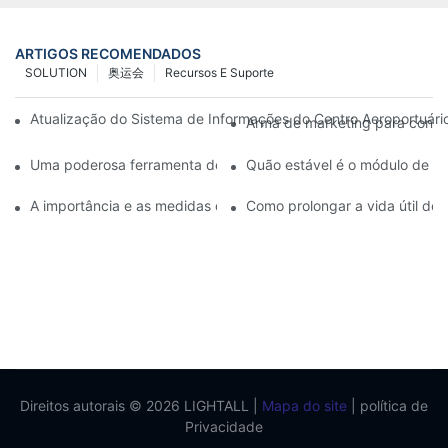
ARTIGOS RECOMENDADOS
SOLUTION
奥运会
Recursos E Suporte
Atualização do Sistema de Informações do Centro Aeroportuário:
Arma de marketing para conces
Uma poderosa ferramenta de comunicação para organizações de
Quão estável é o módulo de di
A importância e as medidas de segurança do serviço pós-venda
Como prolongar a vida útil de
Direitos autorais © 2026 LIGHTALL |
Mapa do site
|
política de
Privacidade