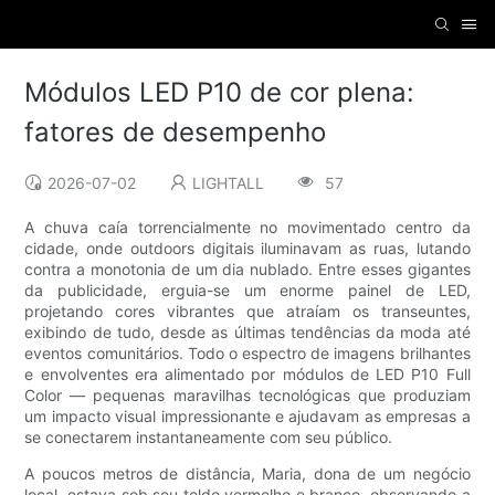
Módulos LED P10 de cor plena:
fatores de desempenho
2026-07-02
LIGHTALL
57
A chuva caía torrencialmente no movimentado centro da
cidade, onde outdoors digitais iluminavam as ruas, lutando
contra a monotonia de um dia nublado. Entre esses gigantes
da publicidade, erguia-se um enorme painel de LED,
projetando cores vibrantes que atraíam os transeuntes,
exibindo de tudo, desde as últimas tendências da moda até
eventos comunitários. Todo o espectro de imagens brilhantes
e envolventes era alimentado por módulos de LED P10 Full
Color — pequenas maravilhas tecnológicas que produziam
um impacto visual impressionante e ajudavam as empresas a
se conectarem instantaneamente com seu público.
A poucos metros de distância, Maria, dona de um negócio
local, estava sob seu toldo vermelho e branco, observando a