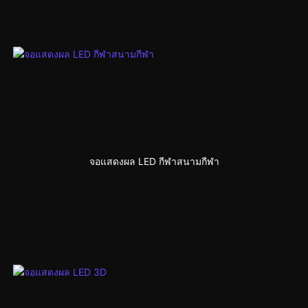
จอแสดงผล LED กีฬาสนามกีฬา