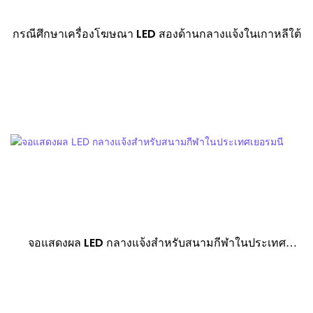
กรณีศึกษาเครื่องโฆษณา LED สองด้านกลางแจ้งในเกาหลีใต้
จอแสดงผล LED กลางแจ้งสำหรับสนามกีฬาในประเทศ
เยอรมนี