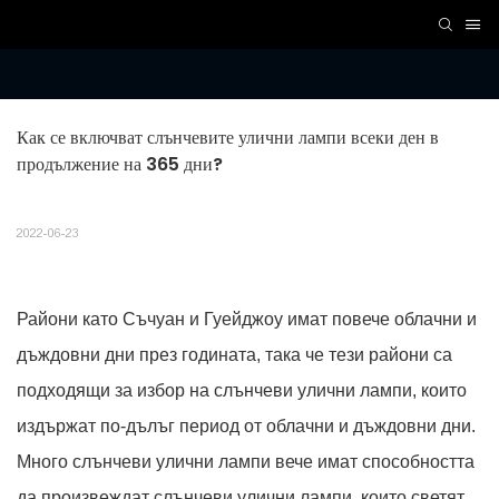
Как се включват слънчевите улични лампи всеки ден в 
продължение на 365 дни?
2022-06-23
Райони като Съчуан и Гуейджоу имат повече облачни и
дъждовни дни през годината, така че тези райони са
подходящи за избор на слънчеви улични лампи, които
издържат по-дълъг период от облачни и дъждовни дни.
Много слънчеви улични лампи вече имат способността
да произвеждат слънчеви улични лампи, които светят