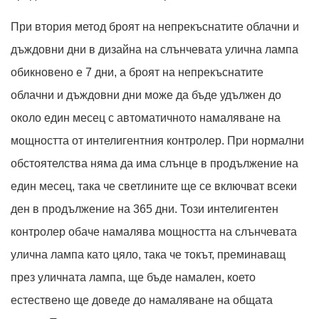
При втория метод броят на непрекъснатите облачни и
дъждовни дни в дизайна на слънчевата улична лампа
обикновено е 7 дни, а броят на непрекъснатите
облачни и дъждовни дни може да бъде удължен до
около един месец с автоматичното намаляване на
мощността от интелигентния контролер. При нормални
обстоятелства няма да има слънце в продължение на
един месец, така че светлините ще се включват всеки
ден в продължение на 365 дни. Този интелигентен
контролер обаче намалява мощността на слънчевата
улична лампа като цяло, така че токът, преминаващ
през уличната лампа, ще бъде намален, което
естествено ще доведе до намаляване на общата