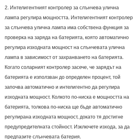
2. Интелигентният контролер за слънчева улична
лампа регулира мощността. Интелигентният контролер
за слънчева улична лампа има собствена функция за
проверка на заряда на батерията, която автоматично
регулира изходната мощност на слънчевата улична
лампа в зависимост от захранването на батерията.
Когато соларният контролер засече, че зарядът на
батерията е използван до определен процент, той
започва автоматично и интелигентно да регулира
изходната мощност. Колкото по-ниска е мощността на
батерията, толкова по-ниска ще бъде автоматично
регулирана изходната мощност, докато тя достигне
предупредителната стойност. Изключете изхода, за да
предпазите слънчевата батерия.