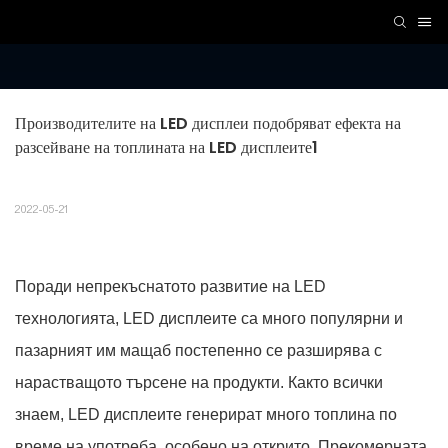
Производителите на LED дисплеи подобряват ефекта на 
разсейване на топлината на LED дисплеите1
2022-05-21
Поради непрекъснатото развитие на LED
технологията, LED дисплеите са много популярни и
пазарният им мащаб постепенно се разширява с
нарастващото търсене на продукти. Както всички
знаем, LED дисплеите генерират много топлина по
време на употреба, особено на открито. Прекомерната