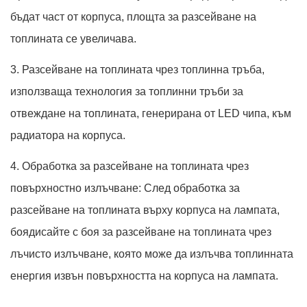
бъдат част от корпуса, площта за разсейване на
топлината се увеличава.
3. Разсейване на топлината чрез топлинна тръба,
използваща технология за топлинни тръби за
отвеждане на топлината, генерирана от LED чипа, към
радиатора на корпуса.
4. Обработка за разсейване на топлината чрез
повърхностно излъчване: След обработка за
разсейване на топлината върху корпуса на лампата,
боядисайте с боя за разсейване на топлината чрез
лъчисто излъчване, която може да излъчва топлинната
енергия извън повърхността на корпуса на лампата.