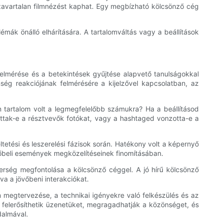
zavartalan filmnézést kaphat. Egy megbízható kölcsönző cég
mák önálló elhárítására. A tartalomváltás vagy a beállítások
elmérése és a betekintések gyűjtése alapvető tanulságokkal
nség reakciójának felmérésére a kijelzővel kapcsolatban, az
n tartalom volt a legmegfelelőbb számukra? Ha a beállításod
ottak-e a résztvevők fotókat, vagy a hashtaged vonzotta-e a
eltetési és leszerelési fázisok során. Hatékony volt a képernyő
őbeli események megközelítéseinek finomításában.
nerség megfontolása a kölcsönző céggel. A jó hírű kölcsönző
va a jövőbeni interakciókat.
m megtervezése, a technikai igényekre való felkészülés és az
felerősíthetik üzenetüket, megragadhatják a közönséget, és
dalmával.