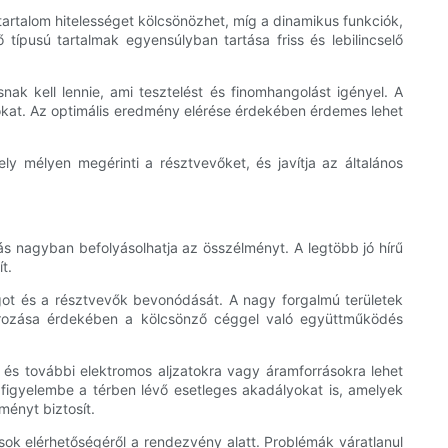
 tartalom hitelességet kölcsönözhet, míg a dinamikus funkciók,
 típusú tartalmak egyensúlyban tartása friss és lebilincselő
ak kell lennie, ami tesztelést és finomhangolást igényel. A
iókat. Az optimális eredmény elérése érdekében érdemes lehet
ely mélyen megérinti a résztvevőket, és javítja az általános
ás nagyban befolyásolhatja az összélményt. A legtöbb jó hírű
t.
got és a résztvevők bevonódását. A nagy forgalmú területek
tározása érdekében a kölcsönző céggel való együttműködés
 és további elektromos aljzatokra vagy áramforrásokra lehet
e figyelembe a térben lévő esetleges akadályokat is, amelyek
ményt biztosít.
ok elérhetőségéről a rendezvény alatt. Problémák váratlanul