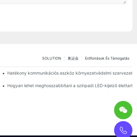
SOLUTION
奥运会
Erőforrások És Támogatás
chnológia magával ragadó tesztvezetési élménye
Hatékony kommunikációs eszköz környezetvédelmi szervezetek s
ssága és biztosítékai
Hogyan lehet meghosszabbítani a színpadi LED-kijelző élettartam