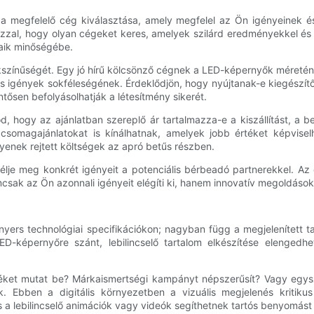
 megfelelő cég kiválasztása, amely megfelel az Ön igényeinek és 
azzal, hogy olyan cégeket keres, amelyek szilárd eredményekkel és 
saik minőségébe.
kszínűségét. Egy jó hírű kölcsönző cégnek a LED-képernyők méreténe
s igények sokféleségének. Érdeklődjön, hogy nyújtanak-e kiegészítő 
tősen befolyásolhatják a létesítmény sikerét.
 hogy az ajánlatban szereplő ár tartalmazza-e a kiszállítást, a beál
somagajánlatokat is kínálhatnak, amelyek jobb értéket képviselhe
egyenek rejtett költségek az apró betűs részben.
zélje meg konkrét igényeit a potenciális bérbeadó partnerekkel. Az e
csak az Ön azonnali igényeit elégíti ki, hanem innovatív megoldáso
rs technológiai specifikációkon; nagyban függ a megjelenített tart
ED-képernyőre szánt, lebilincselő tartalom elkészítése elenged
méket mutat be? Márkaismertségi kampányt népszerűsít? Vagy egys
k. Ebben a digitális környezetben a vizuális megjelenés kritiku
a lebilincselő animációk vagy videók segíthetnek tartós benyomást 