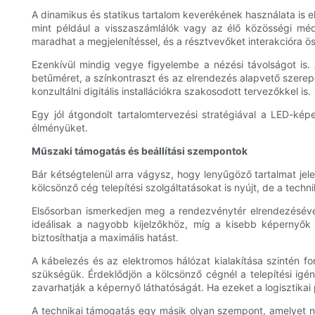
A dinamikus és statikus tartalom keverékének használata is el
mint például a visszaszámlálók vagy az élő közösségi média 
maradhat a megjelenítéssel, és a résztvevőket interakcióra ös
Ezenkívül mindig vegye figyelembe a nézési távolságot is. 
betűméret, a színkontraszt és az elrendezés alapvető szerep
konzultálni digitális installációkra szakosodott tervezőkkel is.
Egy jól átgondolt tartalomtervezési stratégiával a LED-képe
élményüket.
Műszaki támogatás és beállítási szempontok
Bár kétségtelenül arra vágysz, hogy lenyűgöző tartalmat jel
kölcsönző cég telepítési szolgáltatásokat is nyújt, de a tec
Elsősorban ismerkedjen meg a rendezvénytér elrendezésével
ideálisak a nagyobb kijelzőkhöz, míg a kisebb képernyők
biztosíthatja a maximális hatást.
A kábelezés és az elektromos hálózat kialakítása szintén f
szükségük. Érdeklődjön a kölcsönző cégnél a telepítési igén
zavarhatják a képernyő láthatóságát. Ha ezeket a logisztikai
A technikai támogatás egy másik olyan szempont, amelyet ne