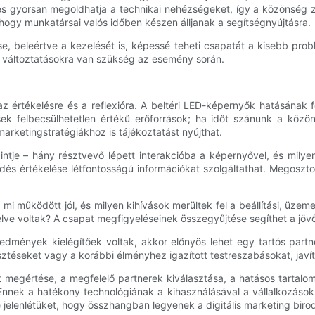
rés gyorsan megoldhatja a technikai nehézségeket, így a közönség 
, hogy munkatársai valós időben készen álljanak a segítségnyújtásra.
 beleértve a kezelését is, képessé teheti csapatát a kisebb problé
ű változtatásokra van szükség az esemény során.
 értékelésre és a reflexióra. A beltéri LED-képernyők hatásának f
ések felbecsülhetetlen értékű erőforrások; ha időt szánunk a közö
rketingstratégiákhoz is tájékoztatást nyújthat.
ntje – hány résztvevő lépett interakcióba a képernyővel, és milye
ődés értékelése létfontosságú információkat szolgáltathat. Megoszt
gy mi működött jól, és milyen kihívások merültek fel a beállítási, üzem
ve voltak? A csapat megfigyeléseinek összegyűjtése segíthet a jöv
eredmények kielégítőek voltak, akkor előnyös lehet egy tartós part
sztéseket vagy a korábbi élményhez igazított testreszabásokat, javít
et megértése, a megfelelő partnerek kiválasztása, a hatásos tartalo
nnek a hatékony technológiának a kihasználásával a vállalkozások 
e jelenlétüket, hogy összhangban legyenek a digitális marketing biro