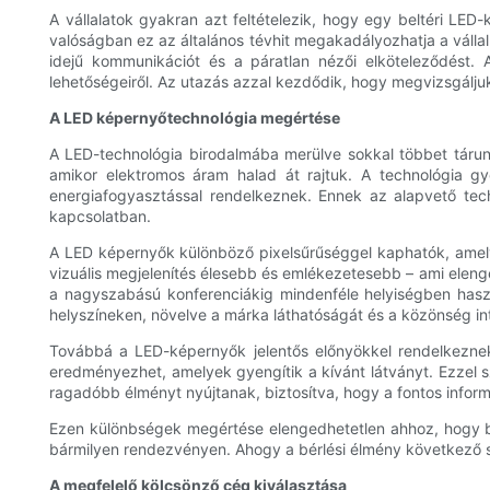
A vállalatok gyakran azt feltételezik, hogy egy beltéri L
valóságban ez az általános tévhit megakadályozhatja a vállal
idejű kommunikációt és a páratlan nézői elköteleződést. 
lehetőségeiről. Az utazás azzal kezdődik, hogy megvizsgálju
A LED képernyőtechnológia megértése
A LED-technológia birodalmába merülve sokkal többet tárun
amikor elektromos áram halad át rajtuk. A technológia gy
energiafogyasztással rendelkeznek. Ennek az alapvető tec
kapcsolatban.
A LED képernyők különböző pixelsűrűséggel kaphatók, amely
vizuális megjelenítés élesebb és emlékezetesebb – ami elenge
a nagyszabású konferenciákig mindenféle helyiségben hasz
helyszíneken, növelve a márka láthatóságát és a közönség int
Továbbá a LED-képernyők jelentős előnyökkel rendelkeznek 
eredményezhet, amelyek gyengítik a kívánt látványt. Ezzel s
ragadóbb élményt nyújtanak, biztosítva, hogy a fontos infor
Ezen különbségek megértése elengedhetetlen ahhoz, hogy bemu
bármilyen rendezvényen. Ahogy a bérlési élmény következő sz
A megfelelő kölcsönző cég kiválasztása