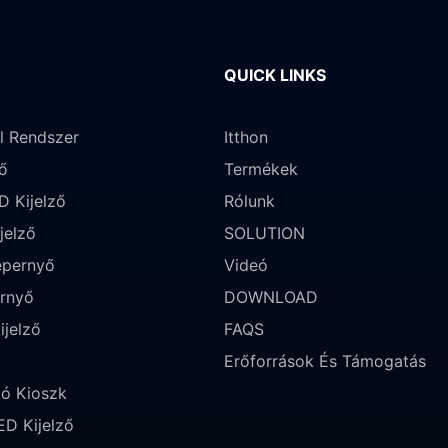
QUICK LINKS
l Rendszer
Itthon
ő
Termékek
D Kijelző
Rólunk
jelző
SOLUTION
épernyő
Videó
ernyő
DOWNLOAD
ijelző
FAQS
Erőforrások És Támogatás
ló Kioszk
ED Kijelző