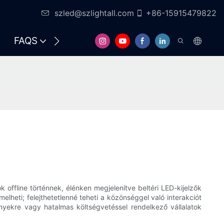
szled@szlightall.com
+86-15915479822
FAQS
ERŐFORRÁSOK ÉS TÁMOGATÁS
offline történnek, élénken megjelenítve beltéri LED-kijelzők
lheti; felejthetetlenné teheti a közönséggel való interakciót
yekre vagy hatalmas költségvetéssel rendelkező vállalatok