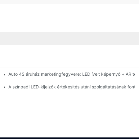
Auto 4S áruház marketingfegyvere: LED ívelt képernyő + AR te
gyelmeztető rendszer nagy fényerejű beltéri LED-képernyőhöz
telepítése?
A színpadi LED-kijelzők értékesítés utáni szolgáltatásának fonto