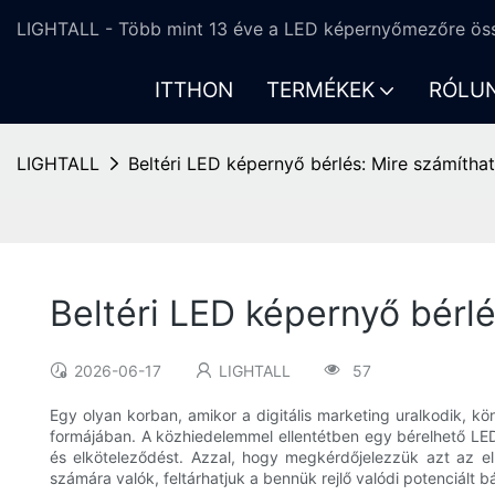
LIGHTALL - Több mint 13 éve a LED képernyőmezőre öss
ITTHON
TERMÉKEK
RÓLU
LIGHTALL
Beltéri LED képernyő bérlés: Mire számítha
Beltéri LED képernyő bérlé
2026-06-17
LIGHTALL
57
Egy olyan korban, amikor a digitális marketing uralkodik, k
formájában. A közhiedelemmel ellentétben egy bérelhető LED-k
és elköteleződést. Azzal, hogy megkérdőjelezzük azt az e
számára valók, feltárhatjuk a bennük rejlő valódi potenciált 