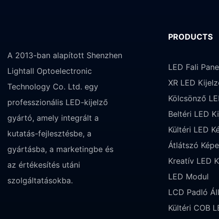
PRODUCTS
A 2013-ban alapított Shenzhen
LED Fali Pane
Lightall Optoelectronic
XR LED Kijelz
Technology Co. Ltd. egy
Kölcsönző LE
professzionális LED-kijelző
Beltéri LED Ki
gyártó, amely integrált a
Kültéri LED K
kutatás-fejlesztésbe, a
Átlátszó Kép
gyártásba, a marketingbe és
Kreatív LED K
az értékesítés utáni
LED Modul
szolgáltatásokba.
LCD Padló Ál
Kültéri COB L