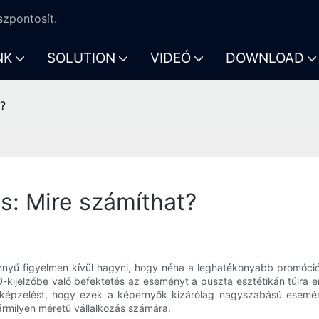
zpontosít.
NK
SOLUTION
VIDEÓ
DOWNLOAD
t?
s: Mire számíthat?
önnyű figyelmen kívül hagyni, hogy néha a leghatékonyabb promóciók 
ijelzőbe való befektetés az eseményt a puszta esztétikán túlra eme
lképzelést, hogy ezek a képernyők kizárólag nagyszabású esemén
bármilyen méretű vállalkozás számára.