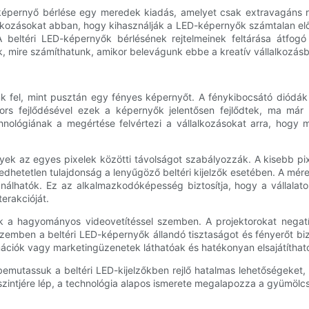
ED-képernyő bérlése egy meredek kiadás, amelyet csak extravagáns
kozásokat abban, hogy kihasználják a LED-képernyők számtalan előny
A beltéri LED-képernyők bérlésének rejtelmeinek feltárása átfogó
k, mire számíthatunk, amikor belevágunk ebbe a kreatív vállalkozásb
k fel, mint pusztán egy fényes képernyőt. A fénykibocsátó diódák
ors fejlődésével ezek a képernyők jelentősen fejlődtek, ma már 
hnológiának a megértése felvértezi a vállalkozásokat arra, hogy 
ek az egyes pixelek közötti távolságot szabályozzák. A kisebb pi
dhetetlen tulajdonság a lenyűgöző beltéri kijelzők esetében. A mére
nálhatók. Ez az alkalmazkodóképesség biztosítja, hogy a vállalat
erakcióját.
a hagyományos videovetítéssel szemben. A projektorokat negatíva
zemben a beltéri LED-képernyők állandó tisztaságot és fényerőt bi
mációk vagy marketingüzenetek láthatóak és hatékonyan elsajátíthat
tassuk a beltéri LED-kijelzőkben rejlő hatalmas lehetőségeket, és 
intjére lép, a technológia alapos ismerete megalapozza a gyümölcsö