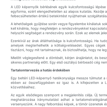
A LED képernyők bérlésének egyik kulcsfontosságú lépése a
egyforma, ezért elengedhetetlen az alapos kutatás. Kezdje 
felbecsülhetetlen értékű betekintést nyújthatnak szolgáltatá
A lehetőségek gyűjtése során vegye figyelembe kínálatuk so
kell kínálnia, hogy megfeleljen a rendezvényekkel kapcsolato
helyszíni segítséget a rendezvény során. Ezek az elemek jelen
Ezenkívül az árak átláthatósága is kulcsfontosságú. Ha tudod,
amelyek megterhelhetik a költségvetésedet. Egyes cégek c
tisztázni, hogy mit tartalmaznak, és biztosíthatja, hogy ne l
Mielőtt véglegesítené a döntését, kérjen árajánlatot, és bes
sikeres partnerség előtt. Egy első osztályú bérbeadó cég nem
Tartalomtervezés a hatás érdekében
Egy beltéri LED-képernyő hatékonysága messze túlmutat a nye
ebben az összefüggésben ez igaz is. A kifejezetten a L
közvetítéséhez.
Az egyik elsődleges szempont a megjelenítés célja. Új ter
meghatározása iránymutatást adhat a tartalomstratégiána
versenyezünk. A nagy felbontású képek, a tömör üzenetek és 