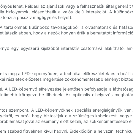
őnyös lehet. Például az ajánlások vagy a felhasználók által generált
hírfolyamok, elősegíthetik a valós idejű interakciót. A különböző
ztönzi a passzív megfigyelés helyett.
A tartalomnak különböző távolságokból is olvashatónak és hatásosn
et játszik abban, hogy a nézők hogyan értik a bemutatott informác
rnyő egy egyszerű kijelzőből interaktív csatornává alakítható, am
eníts meg a LED-képernyőden, a technikai előkészületek és a beállít
hnikai részletek előzetes megértése zökkenőmentesebb élményt biztosí
. A LED-képernyő elhelyezése jelentősen befolyásolja a láthatósá
 intimebb környezetbe illhetnek. Az optimális elhelyezés megha
ontos szempont. A LED-képernyőknek speciális energiaigényük van,
yekről, és arról, hogy biztosítják-e a szükséges kábelezést. Vegy
 problémákat jóval az esemény előtt kezeli, az zökkenőmentesebb él
m szabad figyelmen kívül hagyni. Érdeklődjön a helyszíni technikus