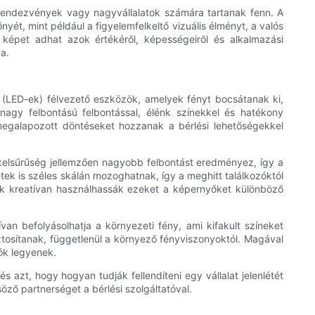
 rendezvények vagy nagyvállalatok számára tartanak fenn. A
ét, mint például a figyelemfelkeltő vizuális élményt, a valós
 képet adhat azok értékéről, képességeiről és alkalmazási
a.
 (LED-ek) félvezető eszközök, amelyek fényt bocsátanak ki,
nagy felbontású felbontással, élénk színekkel és hatékony
megalapozott döntéseket hozzanak a bérlési lehetőségekkel
xelsűrűség jellemzően nagyobb felbontást eredményez, így a
tek is széles skálán mozoghatnak, így a meghitt találkozóktól
ok kreatívan használhassák ezeket a képernyőket különböző
n befolyásolhatja a környezeti fény, ami kifakult színeket
ztosítanak, függetlenül a környező fényviszonyoktól. Magával
ók legyenek.
azt, hogy hogyan tudják fellendíteni egy vállalat jelenlétét
ző partnerséget a bérlési szolgáltatóval.