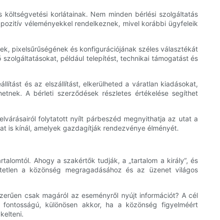
költségvetési korlátainak. Nem minden bérlési szolgáltatás
pozitív véleményekkel rendelkeznek, mivel korábbi ügyfeleik
k, pixelsűrűségének és konfigurációjának széles választékát
szolgáltatásokat, például telepítést, technikai támogatást és
lítást és az elszállítást, elkerülheted a váratlan kiadásokat,
tnek. A bérleti szerződések részletes értékelése segíthet
lvárásairól folytatott nyílt párbeszéd megnyithatja az utat a
kat is kínál, amelyek gazdagítják rendezvénye élményét.
alomtól. Ahogy a szakértők tudják, a „tartalom a király”, és
hetetlen a közönség megragadásához és az üzenet világos
zerűen csak magáról az eseményről nyújt információt? A cél
s fontosságú, különösen akkor, ha a közönség figyelméért
kelteni.