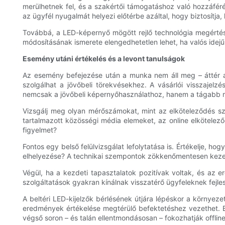
merülhetnek fel, és a szakértői támogatáshoz való hozzáfé
az ügyfél nyugalmát helyezi előtérbe azáltal, hogy biztosítja
Továbbá, a LED-képernyő mögött rejlő technológia megértése,
módosításának ismerete elengedhetetlen lehet, ha valós idej
Esemény utáni értékelés és a levont tanulságok
Az esemény befejezése után a munka nem áll meg – áttér az
szolgálhat a jövőbeli törekvésekhez. A vásárlói visszajelz
nemcsak a jövőbeli képernyőhasználathoz, hanem a tágabb ma
Vizsgálj meg olyan mérőszámokat, mint az elköteleződés szi
tartalmazott közösségi média elemeket, az online elkötelez
figyelmet?
Fontos egy belső felülvizsgálat lefolytatása is. Értékelje, ho
elhelyezése? A technikai szempontok zökkenőmentesen kezel
Végül, ha a kezdeti tapasztalatok pozitívak voltak, és az 
szolgáltatások gyakran kínálnak visszatérő ügyfeleknek fejle
A beltéri LED-kijelzők bérlésének útjára lépéskor a környez
eredmények értékelése megtérülő befektetéshez vezethet. E
végső soron – és talán ellentmondásosan – fokozhatják offlin