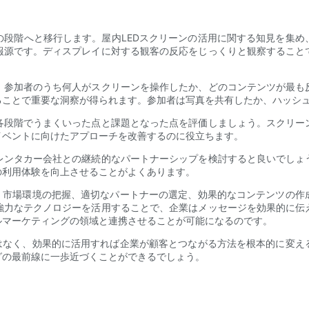
の段階へと移行します。屋内LEDスクリーンの活用に関する知見を集め
報源です。ディスプレイに対する観客の反応をじっくりと観察すること
。参加者のうち何人がスクリーンを操作したか、どのコンテンツが最も
ることで重要な洞察が得られます。参加者は写真を共有したか、ハッシ
各段階でうまくいった点と課題となった点を評価しましょう。スクリー
イベントに向けたアプローチを改善するのに役立ちます。
レンタカー会社との継続的なパートナーシップを検討すると良いでしょ
の利用体験を向上させることがよくあります。
は、市場環境の把握、適切なパートナーの選定、効果的なコンテンツの作
強力なテクノロジーを活用することで、企業はメッセージを効果的に伝
ルマーケティングの領域と連携させることが可能になるのです。
ではなく、効果的に活用すれば企業が顧客とつながる方法を根本的に変え
グの最前線に一歩近づくことができるでしょう。