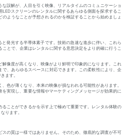
うな誤解が、人目を引く映像、リアルタイムのコミュニケーショ
用LEDスクリーンのレンタルに関するあらゆる側面を探求するこ
どのようなことが予想されるのかを検証することから始めましょ
れると発光する半導体素子です。技術の急速な進歩に伴い、これら
ることで、企業はレンタルに関する意思決定をより的確に行うこ
ど解像度が高くなり、映像がより鮮明で印象的になります。これ
まで、あらゆるスペースに対応できます。この柔軟性により、企
できます。
く、色が薄くなり、本来の映像が損なわれる可能性があります。
験を実現し、重要な情報やマーケティングメッセージが効果的に
めることができるかを示す上で極めて重要です。レンタル体験の
となります。
ビスの質は一様ではありません。そのため、徹底的な調査が不可