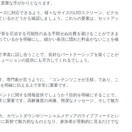
に貴重な手がかりとなります。
ズに対応できるよう、様々なサイズのLEDスクリーン、ピクセ
ているかどうかも確認しましょう。これらの要素は、セットアッ
予算を圧迫する可能性のある予期せぬ出費を避けることができま
れているかを明確にし、細かい条項に隠れた料金がないことを確
て率直に話し合うことで、良好なパートナーシップを築くことが
リューションの提供にも尽力してくれるでしょう。
す。専門家が言うように、「コンテンツこそが王様」であり、こ
ジを明確に伝える上で非常に重要です。
ベントに関する情報提供でしょうか？目的を明確にすることで、
常に重要です。高解像度の画像、簡潔なメッセージ、そして魅力
め、カウントダウンやソーシャルメディアのライブフィードとい
常に新鮮で魅力的なものとなり、参加者が受動的に見るだけでな