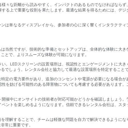
は様々な距離から読みやすく、インパクトのあるものでなければならず
解する上で重要な役割を果たします。最適な結果を得るためには、デジ
リーンは単なるディスプレイから、参加者の心に深く響くインタラクティ
持ちは当然ですが、技術的な準備とセットアップは、全体的な体験に大き
くことで、よりスムーズな体験が可能になります。
さい。LEDスクリーンの設置場所は、視認性とエンゲージメントに大き
いるでしょう。レンタル会社と協力して最適な設置場所を特定すること
ンは特定の電力要件があり、追加のコンセントや電源が必要になる場合が
認性を妨げる可能性のある障害物についても考慮する必要があります。
ト開催中にオンサイトの技術者が対応可能かどうかを確認しましょう。
イベントを楽しめるようになります。信頼できるレンタル会社は、スタ
技術を理解することで、チームは軽微な問題を自力で解決できるようにな
は非常に重要です。