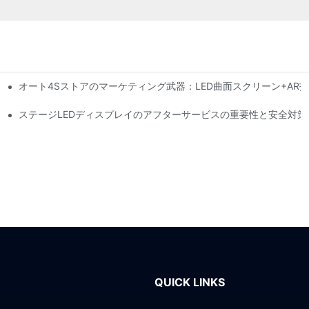
オート4Sストアのマーケティング武器：LED曲面スクリーン+AR
行動力警告システム
性はどの程度ですか?
ステージLEDディスプレイのアフターサービスの重要性と安全対策
QUICK LINKS