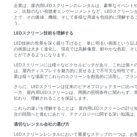
企業は、屋内用LEDスクリーンのレンタルは、豪華なイベン
ン、比類のない視聴者エンゲージメントなど、LEDスクリーン
とで、その価値、機能、そして多様な用途を包括的に理解する
う。
LEDスクリーン技術を理解する
LED技術の世界を深く掘り下げると、単に明るい画面という以
の画面は大きく進化し、現在では高解像度、鮮やかな色彩、そ
とができるようになります。
LEDスクリーンには様々なピクセルピッチがあり、これは個
は、屋内ディスプレイを魅力的に見せる上で不可欠な特性です
業は様々な場面でこれらのスクリーンを創造的に活用し、ブラ
さらに、LEDスクリーンは従来のビデオプロジェクターに比
一方、屋内用LEDスクリーンは、周囲の照明条件に関わらず
伝わり、理解されることを保証します。
これらの違いを理解することは、屋内用LEDスクリーンの計
次の段階へと進むにあたり、テクノロジーに関する深い知識は
適切なレンタル会社の選び方
LEDスクリーンレンタルにおいて重要なステップの一つは、