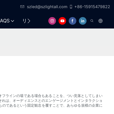
szled@szlightall.com
+86-15915479822
FAQS
リソースとサポート
オフラインの場である場合もあることを、つい見落としてしまい
それは、オーディエンスとのエンゲージメントとインタラクショ
ものであるという固定観念を覆すことで、あらゆる規模の企業に