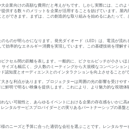
トや大企業向けの高額な費用だと考えがちです。しかし実際には、このよ
が提供する数々のメリットを企業が活用することを妨げています。屋内
ことができます。まずは、この創造的な取り組みを始めるにあたって、
上のものが明らかになります。発光ダイオード（LED）は、電流が流
して効率的なエネルギー消費を実現しています。この基礎技術を理解す
々のピクセル間の距離を表します。一般的に、ピクセルピッチが小さいほ
。サイズも幅広く、少人数のミーティングから大規模なコンベンション
ンド認知度とオーディエンスとのインタラクションを向上させることが
べて大きな利点があります。プロジェクターは周囲の光の影響を受けやす
、常に鮮明で明るい映像を提供します。これにより、より魅力的な視聴体
り知れない可能性と、あらゆるイベントにおける企業の存在感をいかに高
、レンタルサービスプロバイダーとの実りあるパートナーシップの基盤
お客様のニーズと予算に合った適切な会社を選ぶことです。レンタルサー