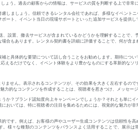
ましょう。過去の顧客からの情報は、サービスの質を判断する上で非常
考慮しましょう。信頼できるレンタル会社であれば、多様なイベントニー
サポート、イベント当日の現場サポートといった追加サービスを提供し
送、設置、撤去サービスが含まれているかどうかを理解することで、
な場合もあります。レンタル契約書を詳細に評価することで、何が含ま
候補と具体的な要望について話し合うことをお勧めします。期待につい
に応えるだけでなく、イベント体験をより豊かなものにする革新的なソ
どまりません。表示されるコンテンツが、その効果を大きく左右するので
の魅力的なコンテンツを作成することは、視聴者を惹きつけ、メッセー
ょうか？ブランド認知度向上キャンペーンでしょうか？それとも単にイ
境においては、特に視聴者の注目を集めるためには、視覚的な魅力が非
。
果的です。例えば、お客様の声やユーザー生成コンテンツは信頼性を高
す。様々な種類のコンテンツをバランスよく活用することで、展示は