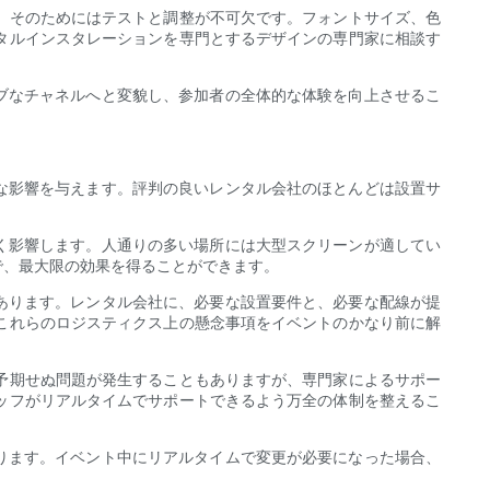
、そのためにはテストと調整が不可欠です。フォントサイズ、色
タルインスタレーションを専門とするデザインの専門家に相談す
ブなチャネルへと変貌し、参加者の全体的な体験を向上させるこ
な影響を与えます。評判の良いレンタル会社のほとんどは設置サ
く影響します。人通りの多い場所には大型スクリーンが適してい
で、最大限の効果を得ることができます。
あります。レンタル会社に、必要な設置要件と、必要な配線が提
これらのロジスティクス上の懸念事項をイベントのかなり前に解
予期せぬ問題が発生することもありますが、専門家によるサポー
ッフがリアルタイムでサポートできるよう万全の体制を整えるこ
ります。イベント中にリアルタイムで変更が必要になった場合、