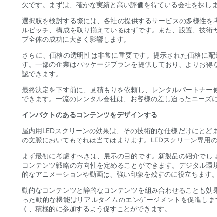
欠です。まずは、確かな実績と高い評価を得ている会社を探し
選択肢を検討する際には、各社の提供するサービスの多様性を
ルピッチ、構成を取り揃えているはずです。また、設置、技術
プ全体の成功に大きく影響します。
さらに、価格の透明性は非常に重要です。提示された価格に配
す。一部の企業はパッケージプランを提供しており、よりお得
認できます。
最終決定を下す前に、見積もりを依頼し、レンタルパートナー
できます。一流のレンタル会社は、お客様の差し迫ったニーズ
インパクトのあるコンテンツをデザインする
屋内用LEDスクリーンの効果は、その技術的な仕様だけにと
の文脈においてもそれは当てはまります。LEDスクリーン専用
まず最初に考慮すべきは、展示の目的です。新製品の紹介でし
コンテンツ戦略の方向性を定めることができます。デジタル環
的なアニメーションや動画は、強い印象を残すのに役立ちます
動的なコンテンツと静的なコンテンツを組み合わせることも効
った動的な機能はリアルタイムのエンゲージメントを促進しま
く、積極的に参加するよう促すことができます。