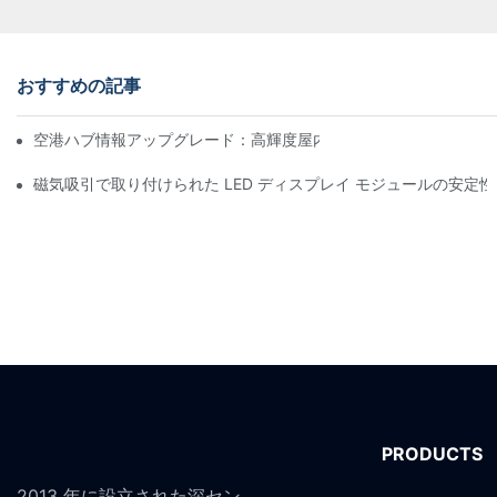
おすすめの記事
空港ハブ情報アップグレード：高輝度屋内LEDスクリーン向け飛
磁気吸引で取り付けられた LED ディスプレイ モジュールの安定
PRODUCTS
2013 年に設立された深セン