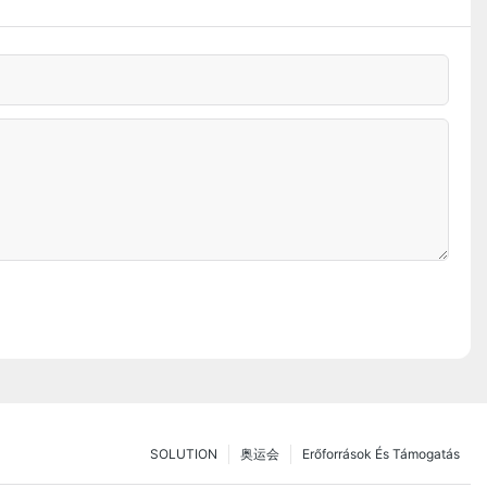
SOLUTION
奥运会
Erőforrások És Támogatás