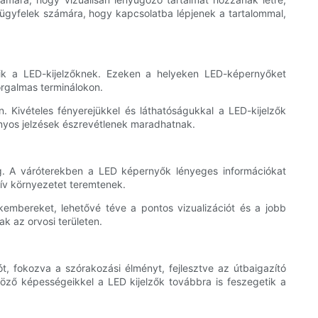
 ügyfelek számára, hogy kapcsolatba lépjenek a tartalommal,
ik a LED-kijelzőknek. Ezeken a helyeken LED-képernyőket
orgalmas terminálokon.
. Kivételes fényerejükkel és láthatóságukkal a LED-kijelzők
ányos jelzések észrevétlenek maradhatnak.
kig. A váróterekben a LED képernyők lényeges információkat
tív környezetet teremtenek.
embereket, lehetővé téve a pontos vizualizációt és a jobb
k az orvosi területen.
t, fokozva a szórakozási élményt, fejlesztve az útbaigazító
öző képességeikkel a LED kijelzők továbbra is feszegetik a