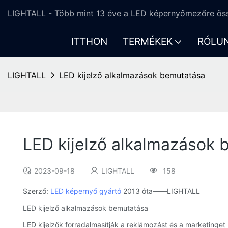
LIGHTALL - Több mint 13 éve a LED képernyőmezőre öss
ITTHON
TERMÉKEK
RÓLU
LIGHTALL
LED kijelző alkalmazások bemutatása
LED kijelző alkalmazások
2023-09-18
LIGHTALL
158
Szerző:
LED képernyő gyártó
2013 óta——LIGHTALL
LED kijelző alkalmazások bemutatása
LED kijelzők forradalmasítják a reklámozást és a marketinget