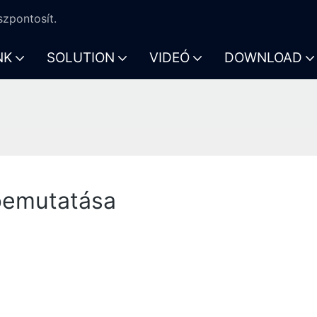
zpontosít.
NK
SOLUTION
VIDEÓ
DOWNLOAD
 bemutatása