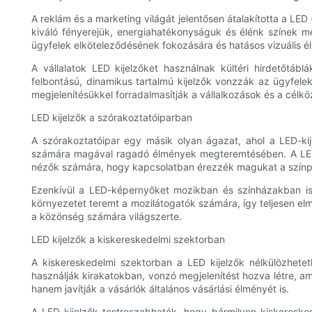
A reklám és a marketing világát jelentősen átalakította a LE
kiváló fényerejük, energiahatékonyságuk és élénk színek m
ügyfelek elköteleződésének fokozására és hatásos vizuális
A vállalatok LED kijelzőket használnak kültéri hirdetőtá
felbontású, dinamikus tartalmú kijelzők vonzzák az ügyfelek
megjelenítésükkel forradalmasítják a vállalkozások és a célk
LED kijelzők a szórakoztatóiparban
A szórakoztatóipar egy másik olyan ágazat, ahol a LED-ki
számára magával ragadó élmények megteremtésében. A LED-e
nézők számára, hogy kapcsolatban érezzék magukat a színp
Ezenkívül a LED-képernyőket mozikban és színházakban is 
környezetet teremt a mozilátogatók számára, így teljesen elm
a közönség számára világszerte.
LED kijelzők a kiskereskedelmi szektorban
A kiskereskedelmi szektorban a LED kijelzők nélkülözhete
használják kirakatokban, vonzó megjelenítést hozva létre, a
hanem javítják a vásárlók általános vásárlási élményét is.
A LED kijelzők testreszabhatók, hogy bármilyen kiskeresked