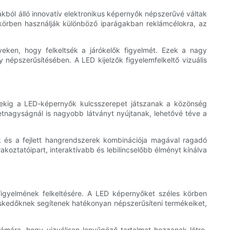
ákból álló innovatív elektronikus képernyők népszerűvé váltak
 körben használják különböző iparágakban reklámcélokra, az
yeken, hogy felkeltsék a járókelők figyelmét. Ezek a nagy
 népszerűsítésében. A LED kijelzők figyelemfelkeltő vizuális
nyekig a LED-képernyők kulcsszerepet játszanak a közönség
nagyságnál is nagyobb látványt nyújtanak, lehetővé téve a
k és a fejlett hangrendszerek kombinációja magával ragadó
koztatóipart, interaktívabb és lebilincselőbb élményt kínálva
figyelmének felkeltésére. A LED képernyőket széles körben
reskedőknek segítenek hatékonyan népszerűsíteni termékeiket,
zámára, hogy vizuálisan lenyűgöző tartalmat hozzanak létre,