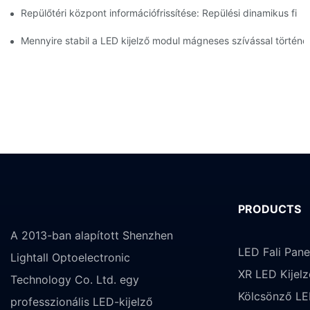
Repülőtéri központ információfrissítése: Repülési dinamikus fi
Mennyire stabil a LED kijelző modul mágneses szívással történő 
PRODUCTS
A 2013-ban alapított Shenzhen
LED Fali Pane
Lightall Optoelectronic
XR LED Kijelz
Technology Co. Ltd. egy
Kölcsönző LE
professzionális LED-kijelző