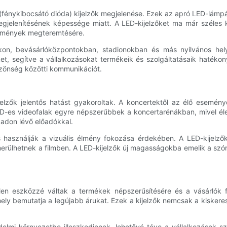
D (fénykibocsátó dióda) kijelzők megjelenése. Ezek az apró LED-lámp
egjelenítésének képessége miatt. A LED-kijelzőket ma már széles
 élmények megteremtésére.
blákon, bevásárlóközpontokban, stadionokban és más nyilvános hel
et, segítve a vállalkozásokat termékeik és szolgáltatásaik hatékony
özönség közötti kommunikációt.
jelzők jelentős hatást gyakoroltak. A koncertektől az élő esemé
s videofalak egyre népszerűbbek a koncertarénákban, mivel élet
adon lévő előadókkal.
használják a vizuális élmény fokozása érdekében. A LED-kijelző
erülhetnek a filmben. A LED-kijelzők új magasságokba emelik a szóra
tlen eszközzé váltak a termékek népszerűsítésére és a vásárlók 
mely bemutatja a legújabb árukat. Ezek a kijelzők nemcsak a kiske
elmi környezetbe illeszkedjenek, lehetővé téve a vállalkozások s