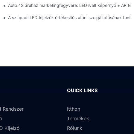
Auto 4S áruház marketingfegyvere: LED ívelt képernyő + AR te
gyelmeztető rendszer nagy fényerejű beltéri LED-képernyőhöz
telepítése?
A színpadi LED-kijelzők értékesítés utáni szolgáltatásának fonto
QUICK LINKS
l Rendszer
Itthon
ő
Termékek
D Kijelző
Rólunk