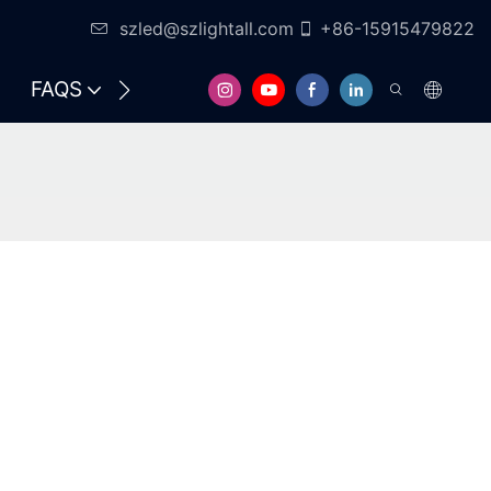
szled@szlightall.com
+86-15915479822
FAQS
ERŐFORRÁSOK ÉS TÁMOGATÁS