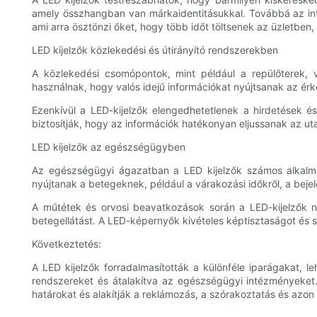
amely összhangban van márkaidentitásukkal. Továbbá az inte
ami arra ösztönzi őket, hogy több időt töltsenek az üzletben, 
LED kijelzők közlekedési és útirányító rendszerekben
A közlekedési csomópontok, mint például a repülőterek,
használnak, hogy valós idejű információkat nyújtsanak az érk
Ezenkívül a LED-kijelzők elengedhetetlenek a hirdetések és
biztosítják, hogy az információk hatékonyan eljussanak az u
LED kijelzők az egészségügyben
Az egészségügyi ágazatban a LED kijelzők számos alkalmazá
nyújtanak a betegeknek, például a várakozási időkről, a beje
A műtétek és orvosi beavatkozások során a LED-kijelzők n
betegellátást. A LED-képernyők kivételes képtisztaságot és s
Következtetés:
A LED kijelzők forradalmasították a különféle iparágakat, 
rendszereket és átalakítva az egészségügyi intézményeket.
határokat és alakítják a reklámozás, a szórakoztatás és azon tú