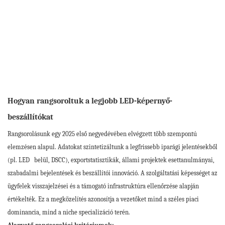
Hogyan rangsoroltuk a legjobb LED-képernyő-
beszállítókat
Rangsorolásunk egy 2025 első negyedévében elvégzett több szempontú
elemzésen alapul. Adatokat szintetizáltunk a legfrissebb iparági jelentésekből
(pl. LED
belül, DSCC), exportstatisztikák, állami projektek esettanulmányai,
szabadalmi bejelentések és beszállítói innováció. A szolgáltatási képességet az
ügyfelek visszajelzései és a támogató infrastruktúra ellenőrzése alapján
értékelték. Ez a megközelítés azonosítja a vezetőket mind a széles piaci
dominancia, mind a niche specializáció terén.