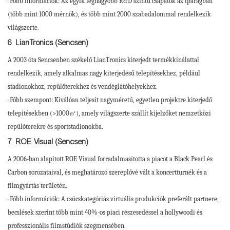
· Főbb információk: Az egyik legnagyobb R&D szintű csapatok az iparágban
(több mint 1000 mérnök), és több mint 2000 szabadalommal rendelkezik
világszerte.
6
LianTronics (Sencsen)
A 2003 óta Sencsenben székelő LianTronics kiterjedt termékkínálattal
rendelkezik, amely alkalmas nagy kiterjedésű telepítésekhez, például
stadionokhoz, repülőterekhez és vendéglátóhelyekhez.
· Főbb szempont: Kiválóan teljesít nagyméretű, egyetlen projektre kiterjedő
telepítésekben (>1000㎡), amely világszerte szállít kijelzőket nemzetközi
repülőterekre és sportstadionokba.
7
ROE Visual (Sencsen)
A 2006-ban alapított ROE Visual forradalmasította a piacot a Black Pearl és
Carbon sorozataival, és meghatározó szereplővé vált a koncertturnék és a
filmgyártás területén.
· Főbb információk: A csúcskategóriás virtuális produkciók preferált partnere,
becslések szerint több mint 40%-os piaci részesedéssel a hollywoodi és
professzionális filmstúdiók szegmensében.