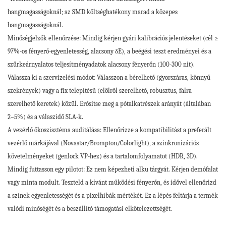
hangmagasságoknál; az SMD költséghatékony marad a közepes
hangmagasságoknál.
Minőségjelzők ellenőrzése: Mindig kérjen gyári kalibrációs jelentéseket (cél ≥
97%-os fényerő-egyenletesség, alacsony δE), a beégési teszt eredményei és a
szürkeárnyalatos teljesítményadatok alacsony fényerőn (100-300 nit).
Válassza ki a szervizelési módot: Válasszon a bérelhető (gyorszáras, könnyű
szekrények) vagy a fix telepítésű (elölről szerelhető, robusztus, falra
szerelhető keretek) közül. Erősítse meg a pótalkatrészek arányát (általában
2–5%) és a válaszidő SLA-k.
A vezérlő ökoszisztéma auditálása: Ellenőrizze a kompatibilitást a preferált
vezérlő márkájával (Novastar/Brompton/Colorlight), a szinkronizációs
követelményeket (genlock VP-hez) és a tartalomfolyamatot (HDR, 3D).
Mindig futtasson egy pilotot: Ez nem képezheti alku tárgyát. Kérjen demófalat
vagy minta modult. Teszteld a kívánt működési fényerőn, és idővel ellenőrizd
a színek egyenletességét és a pixelhibák mértékét. Ez a lépés feltárja a termék
valódi minőségét és a beszállító támogatási elkötelezettségét.