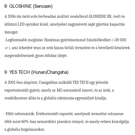
8
GLOSHINE (Sencsen)
A 2006 óta tartó erős bérbeadási múlttal rendelkező GLOSHINE XR, ívelt és
átlátszó LED opciókat kínál, amelyeket nagyméretű saját gyártási kapacitás
támogat.
· Legfontosabb meglátás: Hatalmas gyártóüzemmel büszkélkedhet (>30 000
㎡), ami lehetővé teszi az erős házon belüli termelést és a bérelhető készletek
megrendeléseinek gyors átfutási idejét.
9
YES TECH (Hunan/Changsha)
A 2001-ben alapított, Csangsában működő YES TECH egy jelentős
exportorientált gyártó, amely az MG sorozatáról ismert, és az árak, a
rendelkezésre állás és a globális raktározás egyensúlyát kínálja.
· Főbb információk: Értékorientált exportőr, amelynek termelési volumene
több mint 60%-ban nemzetközi piacokra irányul, és amely erősen kiszolgálja
a globális forgalmazókat.