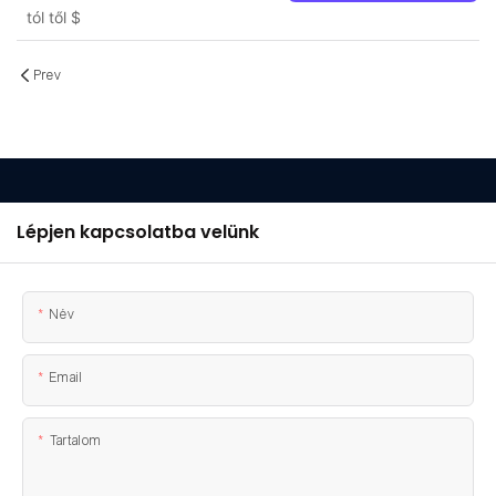
tól től
$
Prev
Lépjen kapcsolatba velünk
Név
Email
Tartalom