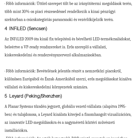
· Főbb információk: Úttörő szerepet tölt be az irányítótermi megoldások terén,
több mint 30%-os piaci részesedéssel rendelkezik a kínai pénzügyi
szektorban a csúcskategóriás parancsnoki és vezérlőkijelzők terén.
4
INFiLED (Sencsen)
Az INFiLED 2009 óta kínál fix telepítésű és bérelhető LED-termékcsaládokat,
beleértve a VP-ready rendszereket is. Erős szereplő a vállalati,
kiskereskedelmi és rendezvényszervező alkalmazásokban.
· Főbb információk: Bevételének jelentős részét a nemzetközi piacokról,
különösen Európából és Észak-Amerikából szerzi, erős megoldásokat kínálva
vállalati és kiskereskedelmi környezetek számára.
5
Leyard (Peking/Shenzhen)
A Planar Systems tőzsdén jegyzett, globális vezető vállalata (alapítva 1995-
ben) és tulajdonosa, a Leyard kínálata kiterjed a finomhangolt vizualizációra,
az innovatív LED-megoldásokra és a nagyméretű köztéri művészeti
installációkra.