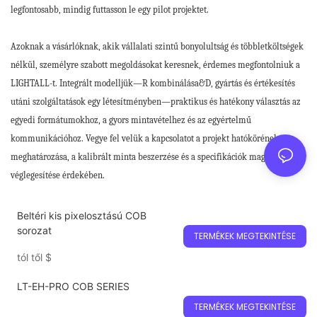
legfontosabb, mindig futtasson le egy pilot projektet.
Azoknak a vásárlóknak, akik vállalati szintű bonyolultság és többletköltségek
nélkül, személyre szabott megoldásokat keresnek, érdemes megfontolniuk a
LIGHTALL-t. Integrált modelljük—R kombinálása&D, gyártás és értékesítés
utáni szolgáltatások egy létesítményben—praktikus és hatékony választás az
egyedi formátumokhoz, a gyors mintavételhez és az egyértelmű
kommunikációhoz. Vegye fel velük a kapcsolatot a projekt hatókörének
meghatározása, a kalibrált minta beszerzése és a specifikációk magabiztos
véglegesítése érdekében.
Beltéri kis pixelosztású COB
sorozat
TERMÉKEK MEGTEKINTÉSE
tól től
$
LT-EH-PRO COB SERIES
TERMÉKEK MEGTEKINTÉSE