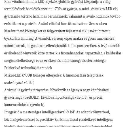
Kína vitathatatlanul a LED-kijelzők globális gyártási központja, a világ
termelésének becslések szerint ~70%-át gyártja. A mini- és mikro-LED-ek
gyártásába történő hatalmas beruházások, valamint a javuló hozamok tovább
erősítik ezt a pozíciót. A sűrű ellátási lánc ökoszisztéma Sencsenben
kiszámítható költségeket és felgyorsított fejlesztési ciklusokat biztosít.
Gyakorlati tanulság: A vásárlók versenyképes árakra és gyors innovációra
számíthatnak, de gondosan ellenőrizniük kell a partnereiket. A legfontosabb
értékelendő tényezők közé tartozik a finomhangolási tapasztalat, a kalibrálás
megismételhetősége és az értékesítés utáni támogatás elérhetősége.
Feltörekvő technológiai trendek
Mikro-LED & COB tömeges elterjedés: A finomosztású telepítések
szabványává válik (
A virtuális gyártás térnyerése: Növekszik az igény a nagy képfrissítési
gyakoriságú (≥7680Hz), kiváló színpontosságú (δE<1.5), és precíz
kameraszinkron (genlock).
Integráció a mesterséges intelligenciával & IoT: Az adaptív fényerővel,
közönségelemzéssel és prediktív karbantartással rendelkező intelligens
kijelzők összhangban vannak az intelligens város kezdeményezésekkel.