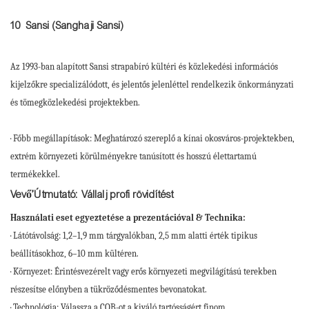
10
Sansi (Sanghaji Sansi)
Az 1993-ban alapított Sansi strapabíró kültéri és közlekedési információs
kijelzőkre specializálódott, és jelentős jelenléttel rendelkezik önkormányzati
és tömegközlekedési projektekben.
· Főbb megállapítások: Meghatározó szereplő a kínai okosváros-projektekben,
extrém környezeti körülményekre tanúsított és hosszú élettartamú
termékekkel.
Vevő’Útmutató: Vállalj profi rövidítést
Használati eset egyeztetése a prezentációval & Technika:
· Látótávolság: 1,2–1,9 mm tárgyalókban, 2,5 mm alatti érték tipikus
beállításokhoz, 6–10 mm kültéren.
· Környezet: Érintésvezérelt vagy erős környezeti megvilágítású terekben
részesítse előnyben a tükröződésmentes bevonatokat.
· Technológia: Válassza a COB-ot a kiváló tartósságért finom