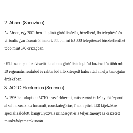
2
Absen (Shenzhen)
Az Absen, egy 2001-ben alapított globális óriás, bérelhető, fix telepítésű és
virtuális gyártósorairól ismert. Több mint 60 000 telepítéssel büszkélkedhet
több mint 140 országban.
· Főbb szempontok: Vezető, hatalmas globális telepítési bázissal és több mint
10 regionális irodából és raktárból álló kiterjedt hálózattal a helyi támogatás
érdekében.
3
AOTO Electronics (Sencsen)
Az 1993-ban alapított AOTO a vezérlőtermi, műsorszóró és irányítóközponti
alkalmazásokhoz használt, csúcskategóriás, finom pitch LED kijelzőkre
specializálódott, hangsúlyozva a minőséget és a teljesítményt az összetett
munkafolyamatok során.