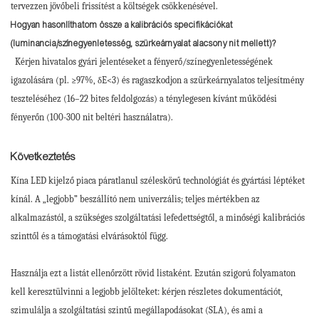
tervezzen jövőbeli frissítést a költségek csökkenésével.
Hogyan hasonlíthatom össze a kalibrációs specifikációkat
(luminancia/színegyenletesség, szürkeárnyalat alacsony nit mellett)?
Kérjen hivatalos gyári jelentéseket a fényerő/színegyenletességének
igazolására (pl. ≥97%, δE<3) és ragaszkodjon a szürkeárnyalatos teljesítmény
teszteléséhez (16–22 bites feldolgozás) a ténylegesen kívánt működési
fényerőn (100-300 nit beltéri használatra).
Következtetés
Kína LED kijelző piaca páratlanul széleskörű technológiát és gyártási léptéket
kínál. A „legjobb” beszállító nem univerzális; teljes mértékben az
alkalmazástól, a szükséges szolgáltatási lefedettségtől, a minőségi kalibrációs
szinttől és a támogatási elvárásoktól függ.
Használja ezt a listát ellenőrzött rövid listaként. Ezután szigorú folyamaton
kell keresztülvinni a legjobb jelölteket: kérjen részletes dokumentációt,
szimulálja a szolgáltatási szintű megállapodásokat (SLA), és ami a