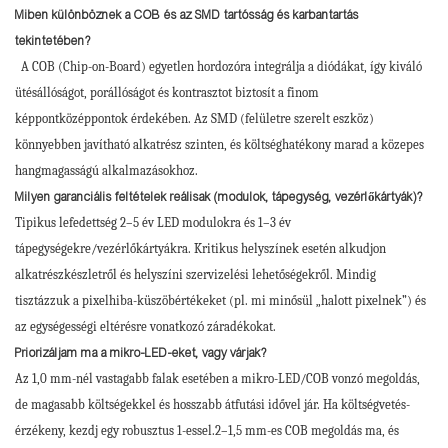
Miben különböznek a COB és az SMD tartósság és karbantartás
tekintetében?
A COB (Chip-on-Board) egyetlen hordozóra integrálja a diódákat, így kiváló
ütésállóságot, porállóságot és kontrasztot biztosít a finom
képpontközéppontok érdekében. Az SMD (felületre szerelt eszköz)
könnyebben javítható alkatrész szinten, és költséghatékony marad a közepes
hangmagasságú alkalmazásokhoz.
Milyen garanciális feltételek reálisak (modulok, tápegység, vezérlőkártyák)?
Tipikus lefedettség 2–5 év LED modulokra és 1–3 év
tápegységekre/vezérlőkártyákra. Kritikus helyszínek esetén alkudjon
alkatrészkészletről és helyszíni szervizelési lehetőségekről. Mindig
tisztázzuk a pixelhiba-küszöbértékeket (pl. mi minősül „halott pixelnek”) és
az egységességi eltérésre vonatkozó záradékokat.
Priorizáljam ma a mikro-LED-eket, vagy várjak?
Az 1,0 mm-nél vastagabb falak esetében a mikro-LED/COB vonzó megoldás,
de magasabb költségekkel és hosszabb átfutási idővel jár. Ha költségvetés-
érzékeny, kezdj egy robusztus 1-essel.2–1,5 mm-es COB megoldás ma, és