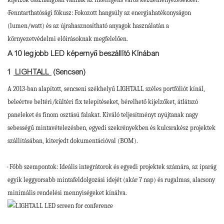
·Fenntarthatósági fókusz: Fokozott hangsúly az energiahatékonyságon
(lumen/watt) és az újrahasznosítható anyagok használatán a
környezetvédelmi előírásoknak megfelelően.
A 10 legjobb LED képernyő beszállító Kínában
1
LIGHTALL
(Sencsen)
A 2013-ban alapított, sencseni székhelyű LIGHTALL széles portfóliót kínál,
beleértve beltéri/kültéri fix telepítéseket, bérelhető kijelzőket, átlátszó
paneleket és finom osztású falakat. Kiváló teljesítményt nyújtanak nagy
sebességű mintavételezésben, egyedi szekrényekben és kulcsrakész projektek
szállításában, kiterjedt dokumentációval (BOM).
· Főbb szempontok: Ideális integrátorok és egyedi projektek számára, az iparág
egyik leggyorsabb mintafeldolgozási idejét (akár 7 nap) és rugalmas, alacsony
minimális rendelési mennyiségeket kínálva.