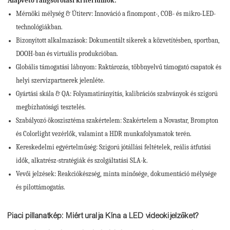
Alapvető rangsorolási kritériumok:
Mérnöki mélység & Útiterv: Innováció a finompont-, COB- és mikro-LED-
technológiákban.
Bizonyított alkalmazások: Dokumentált sikerek a közvetítésben, sportban,
DOOH-ban és virtuális produkcióban.
Globális támogatási lábnyom: Raktározás, többnyelvű támogató csapatok és
helyi szervizpartnerek jelenléte.
Gyártási skála & QA: Folyamatirányítás, kalibrációs szabványok és szigorú
megbízhatósági tesztelés.
Szabályozó ökoszisztéma szakértelem: Szakértelem a Novastar, Brompton
és Colorlight vezérlők, valamint a HDR munkafolyamatok terén.
Kereskedelmi egyértelműség: Szigorú jótállási feltételek, reális átfutási
idők, alkatrész-stratégiák és szolgáltatási SLA-k.
Vevői jelzések: Reakciókészség, minta minősége, dokumentáció mélysége
és pilottámogatás.
Piaci pillanatkép: Miért uralja Kína a LED videokijelzőket?