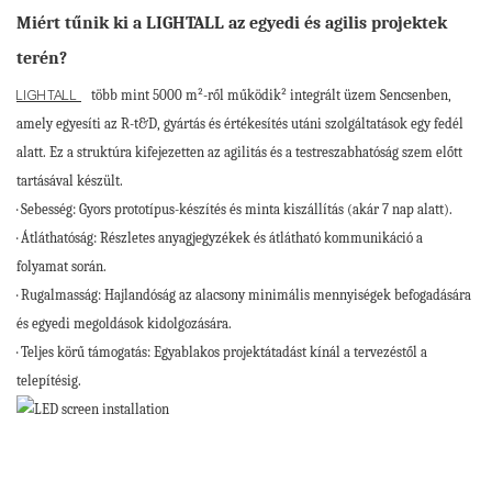
Miért tűnik ki a LIGHTALL az egyedi és agilis projektek
terén?
több mint 5000 m²-ről működik² integrált üzem Sencsenben,
LIGHTALL
amely egyesíti az R-t&D, gyártás és értékesítés utáni szolgáltatások egy fedél
alatt. Ez a struktúra kifejezetten az agilitás és a testreszabhatóság szem előtt
tartásával készült.
· Sebesség: Gyors prototípus-készítés és minta kiszállítás (akár 7 nap alatt).
· Átláthatóság: Részletes anyagjegyzékek és átlátható kommunikáció a
folyamat során.
· Rugalmasság: Hajlandóság az alacsony minimális mennyiségek befogadására
és egyedi megoldások kidolgozására.
· Teljes körű támogatás: Egyablakos projektátadást kínál a tervezéstől a
telepítésig.