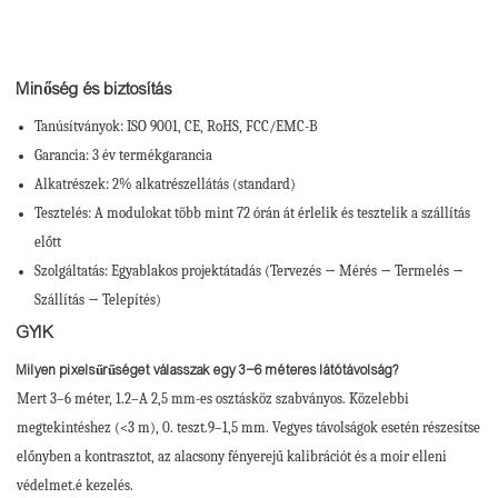
Minőség és biztosítás
Tanúsítványok: ISO 9001, CE, RoHS, FCC/EMC-B
Garancia: 3 év termékgarancia
Alkatrészek: 2% alkatrészellátás (standard)
Tesztelés: A modulokat több mint 72 órán át érlelik és tesztelik a szállítás
előtt
Szolgáltatás: Egyablakos projektátadás (Tervezés → Mérés → Termelés →
Szállítás → Telepítés)
GYIK
Milyen pixelsűrűséget válasszak egy 3–6 méteres látótávolság?
Mert 3–6 méter, 1.2–A 2,5 mm-es osztásköz szabványos. Közelebbi
megtekintéshez (<3 m), 0. teszt.9–1,5 mm. Vegyes távolságok esetén részesítse
előnyben a kontrasztot, az alacsony fényerejű kalibrációt és a moir elleni
védelmet.é kezelés.