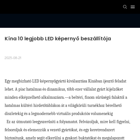
Kína 10 legjobb LED képernyő beszállítója
2025-08-21
Egy megbízható LED képernyőgyártó kiválasztása Kínában ijesztő feladat
lehet. A piac hatalmas és dinamikus, több ezer vállalat gyárt kijelzőket
minden elképzelhető alkalmazásra.—a beltéri, finom sűrűségű falaktól a
hatalmas kültéri hirdetőtáblákon át a világkörüli turnékhoz bérelhető
díszletekig és a legmodernebb virtuális produkciós volumenekig
Ez az útmutató leegyszerűsíti a folyamatot. Felvázoljuk, mire kell figyelni,
felsoroljuk és elemezzük a vezető gyártókat, és egy keretrendszert
biztosítunk, amely segít elkerülni a gyakori buktatókat és megalapozott