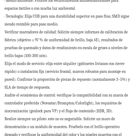
· Medio ambiente: Priorice los recubrimientos antideslumbrantes para
espacios táctiles o con mucha luz ambiental.
· Tecnología: Elija COB para una durabilidad superior en paso fino; SMD sigue
siendo rentable para paso medio.
Verificar marcadores de calidad: Solicite siempre informes de calibración de
fábrica (objetivo ≥ 97 % de uniformidad de brillo, baja δE), resultados de
pruebas de quemado y datos de rendimiento en escala de grises a niveles de
brillo bajos (100-300 nits).
Elija el modo de servicio: elija entre alquiler (gabinetes livianos con cierre
rápido) o instalación fija (servicio frontal, marcos robustos para montaje en
pared). Confirme la proporción de piezas de repuesto (normalmente 2–5%) y
SLA de tiempo de respuesta.
Audite el ecosistema de control: verifique la compatibilidad con su marca de
controlador preferida (Novastar/Brompton/Colorlight), los requisitos de
sincronización (genlock para VP) y el flujo de contenido (HDR, 3D).
Realice siempre un piloto: esto no es negociable. Solicite un muro de
demostración o un módulo de muestra. Pruébelo con el brillo operativo
deseado y verifique la uniformidad del color y los píxeles muertos con el