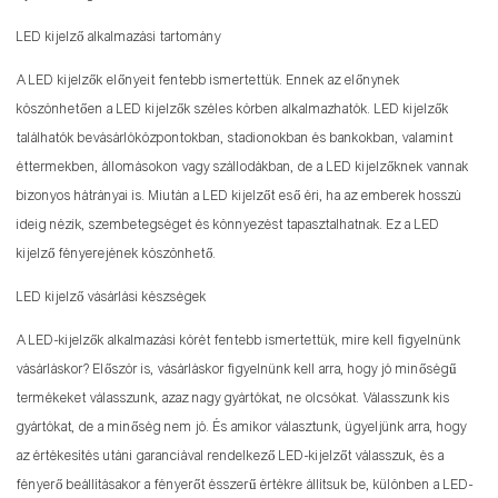
LED kijelző alkalmazási tartomány
A LED kijelzők előnyeit fentebb ismertettük. Ennek az előnynek
köszönhetően a LED kijelzők széles körben alkalmazhatók. LED kijelzők
találhatók bevásárlóközpontokban, stadionokban és bankokban, valamint
éttermekben, állomásokon vagy szállodákban, de a LED kijelzőknek vannak
bizonyos hátrányai is. Miután a LED kijelzőt eső éri, ha az emberek hosszú
ideig nézik, szembetegséget és könnyezést tapasztalhatnak. Ez a LED
kijelző fényerejének köszönhető.
LED kijelző vásárlási készségek
A LED-kijelzők alkalmazási körét fentebb ismertettük, mire kell figyelnünk
vásárláskor? Először is, vásárláskor figyelnünk kell arra, hogy jó minőségű
termékeket válasszunk, azaz nagy gyártókat, ne olcsókat. Válasszunk kis
gyártókat, de a minőség nem jó. És amikor választunk, ügyeljünk arra, hogy
az értékesítés utáni garanciával rendelkező LED-kijelzőt válasszuk, és a
fényerő beállításakor a fényerőt ésszerű értékre állítsuk be, különben a LED-