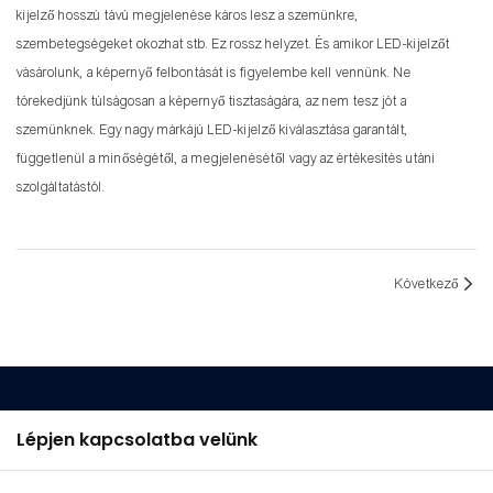
kijelző hosszú távú megjelenése káros lesz a szemünkre,
szembetegségeket okozhat stb. Ez rossz helyzet. És amikor LED-kijelzőt
vásárolunk, a képernyő felbontását is figyelembe kell vennünk. Ne
törekedjünk túlságosan a képernyő tisztaságára, az nem tesz jót a
szemünknek. Egy nagy márkájú LED-kijelző kiválasztása garantált,
függetlenül a minőségétől, a megjelenésétől vagy az értékesítés utáni
szolgáltatástól.
Következő
Lépjen kapcsolatba velünk