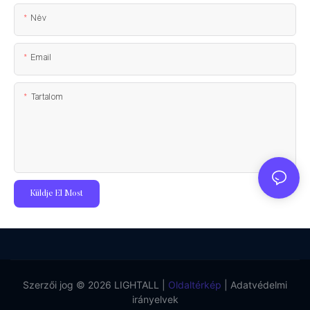
Név
Email
Tartalom
Küldje El Most
Szerzői jog © 2026 LIGHTALL |
Oldaltérkép
|
Adatvédelmi
irányelvek