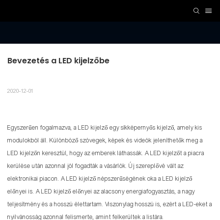
Bevezetés a LED kijelzőbe
2020-12-01
Egyszerűen fogalmazva, a LED kijelző egy síkképernyős kijelző, amely kis
modulokból áll. Különböző szövegek, képek és videók jeleníthetők meg a
LED kijelzőn keresztül, hogy az emberek láthassák. A LED kijelzőt a piacra
kerülése után azonnal jól fogadták a vásárlók. Új szereplővé vált az
elektronikai piacon. A LED kijelző népszerűségének oka a LED kijelző
előnyei is. A LED kijelző előnyei az alacsony energiafogyasztás, a nagy
teljesítmény és a hosszú élettartam. Viszonylag hosszú is, ezért a LED-eket a
nyilvánosság azonnal felismerte, amint felkerültek a listára.