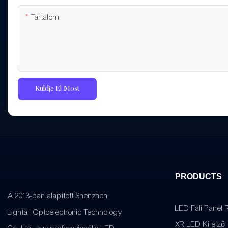
Tartalom
Küldje El Most
PRODUCTS
A 2013-ban alapított Shenzhen
LED Fali Panel 
Lightall Optoelectronic Technology
XR LED Kijelző