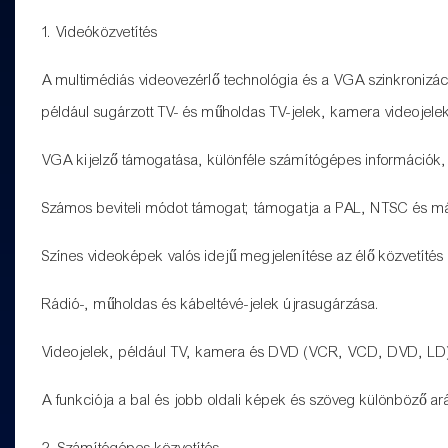
1. Videóközvetítés
A multimédiás videovezérlő technológia és a VGA szinkronizác
például sugárzott TV- és műholdas TV-jelek, kamera videojele
VGA kijelző támogatása, különféle számítógépes információk,
Számos beviteli módot támogat; támogatja a PAL, NTSC és m
Színes videoképek valós idejű megjelenítése az élő közvetítés
Rádió-, műholdas és kábeltévé-jelek újrasugárzása.
Videojelek, például TV, kamera és DVD (VCR, VCD, DVD, LD) v
A funkciója a bal és jobb oldali képek és szöveg különböző ar
2. Számítógépes közvetítés