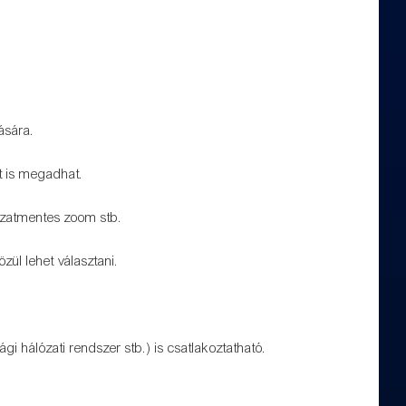
ására.
t is megadhat.
kozatmentes zoom stb.
zül lehet választani.
i hálózati rendszer stb.) is csatlakoztatható.