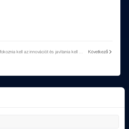
A LED elektronikus kijelzőnek fokoznia kell az innovációt és javítania kell az alapvető versenyképességet
Következő