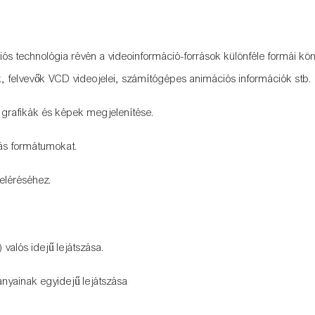
iós technológia révén a videoinformáció-források különféle formái k
k, felvevők VCD videojelei, számítógépes animációs információk stb.
 grafikák és képek megjelenítése.
ás formátumokat.
 eléréséhez.
alós idejű lejátszása.
ányainak egyidejű lejátszása