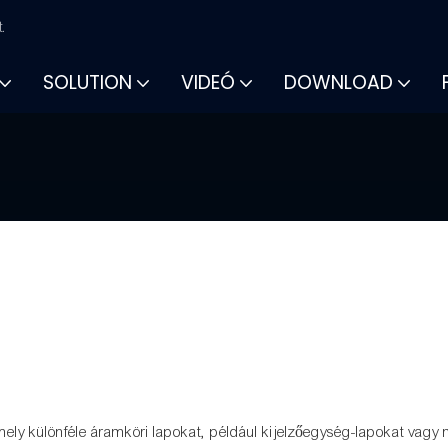
.
SOLUTION
VIDEÓ
DOWNLOAD
, amely különféle áramköri lapokat, például kijelzőegység-lapokat v