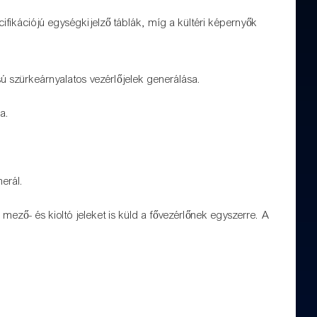
ifikációjú egységkijelző táblák, míg a kültéri képernyők
usú szürkeárnyalatos vezérlőjelek generálása.
a.
nerál.
, mező- és kioltó jeleket is küld a fővezérlőnek egyszerre. A