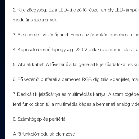
2. Kijelzőegység: Ez a LED-kijelző fő része, amely LED-lámpák
moduláris szekrények.
3. Szkennelési vezérlőpanel: Ennek az áramköri panelnek a funkc
4. Kapcsolóüzemű tápegység: 220 V váltakozó áramot alakít á
5. Átviteli kábel: A fővezérlő által generált kijelzőadatokat és 
6. Fő vezérlő: puffereli a bemeneti RGB digitális videojelet, áta
7. Dedikált kijelzőkártya és multimédiás kártya: A számítógépes 
fenti funkciókon túl a multimédia képes a bemeneti analóg videoj
8. Számítógép és perifériái
A fő funkciómodulok elemzése