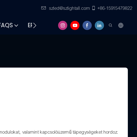
szled@szlightall.com
+86-15915479822
FAQS
ERŐFORRÁSOK ÉS TÁMOGATÁS
agy modulokat, valamint kapcsolóüzemű tápegységeket hordoz.