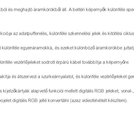
ból és meghajtó áramkörökből áll. A beltéri képernyők különféle spec
iója az adatpufferelés, különféle szkennelési jelek és kitöltési cikl
t különféle egyenáramokká, és ezeket különböző áramkörökbe juttatj
különféle vezérlőjeleket sodrott érpárú kábel továbbítja a képernyőre.
lakítja és átszervezi a szürkeárnyalatot, és különféle vezérlőjeleket ge
kijelzőkártyák alapvető funkciói mellett digitális RGB jeleket, vonal-
elet digitális RGB jellé konvertálni (azaz videofelvételt készíteni).