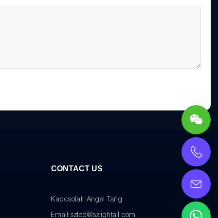
CONTACT US
Kapcsolat: Angel Tang
Email:
szled@szlightall.com