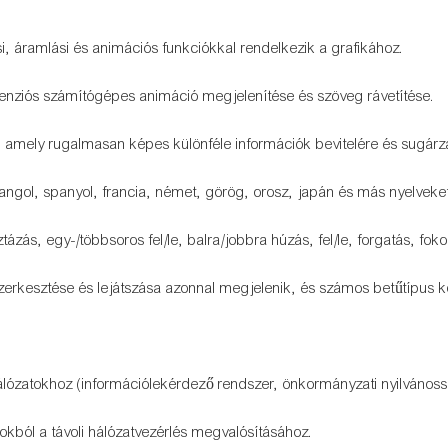
si, áramlási és animációs funkciókkal rendelkezik a grafikához.
menziós számítógépes animáció megjelenítése és szöveg rávetítése.
, amely rugalmasan képes különféle információk bevitelére és sugárz
t angol, spanyol, francia, német, görög, orosz, japán és más nyelveke
tázás, egy-/többsoros fel/le, balra/jobbra húzás, fel/le, forgatás, fo
zerkesztése és lejátszása azonnal megjelenik, és számos betűtípus kö
lózatokhoz (információlekérdező rendszer, önkormányzati nyilvánosság
kból a távoli hálózatvezérlés megvalósításához.