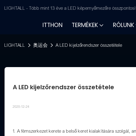
LIGHTALL - Több mint 13 éve a LED képernyőmezőre összpontosít
ITTHON
TERMÉKEK
RÓLUNK
LIGHTALL
奥运会
A LED kijelzőrendszer összetétele
A LED kijelzőrendszer összetétele
2020-12-24
1. A fémszerkezet kerete a belső keret kialakítására szolgál