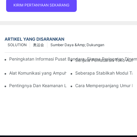
KIRIM PERTANYAAN SEKARANG
ARTIKEL YANG DISARANKAN
SOLUTION
奥运会
Sumber Daya &amp; Dukungan
Peningkatan Informasi Pusat Bandara: Skema Peringatan Dina
Senjata Pemasaran Toko Auto 
Alat Komunikasi yang Ampuh untuk Organisasi Perlindungan Lin
Seberapa Stabilkah Modul Ta
Pentingnya Dan Keamanan Layanan Purnajual Tampilan LED P
Cara Memperpanjang Umur La