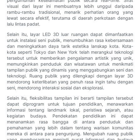
pengumuman keselamatan publik secara real-time. Sifat
visual dari layar ini membuatnya lebih unggul daripada
rambu-rambu tradisional, menarik perhatian orang yang
lewat secara efektif, terutama di daerah perkotaan dengan
lalu lintas padat.
Selain itu, layar LED 3D luar ruangan dapat dimanfaatkan
untuk instalasi seni publik, menumbuhkan rasa kebersamaan
dan meningkatkan daya tarik estetika lanskap kota. Kota-
kota seperti Tokyo dan New York telah merangkul teknologi
tersebut untuk memberikan pengalaman artistik yang unik,
memungkinkan penduduk dan wisatawan untuk menikmati
tampilan publik yang dinamis yang menggabungkan seni dan
teknologi. Ruang publik yang dilengkapi dengan layar 3D
mendorong keterlibatan yang penuh rasa ingin tahu dengan
seni, mendorong interaksi sosial dan eksplorasi.
Selain itu, fleksibilitas tampilan ini berarti tampilan tersebut
dapat diprogram untuk tujuan pendidikan, menawarkan
informasi tentang landmark lokal, peristiwa sejarah, atau
kegiatan budaya. Pendekatan pendidikan ini dapat
menanamkan rasa bangga di antara penduduk dan
pemahaman yang lebih dalam tentang warisan komunitas
mereka di antara para pengunjung. Mengubah ruang publik
yang membosankan menjadi pusat informasi dan budaya