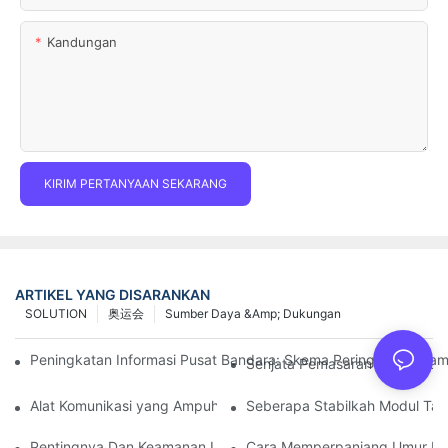
Kandungan
KIRIM PERTANYAAN SEKARANG
ARTIKEL YANG DISARANKAN
SOLUTION
奥运会
Sumber Daya &amp; Dukungan
Peningkatan Informasi Pusat Bandara: Skema Peringatan Dina
Senjata Pemasaran Toko Auto 
Alat Komunikasi yang Ampuh untuk Organisasi Perlindungan Lin
Seberapa Stabilkah Modul Ta
Pentingnya Dan Keamanan Layanan Purnajual Tampilan LED P
Cara Memperpanjang Umur La