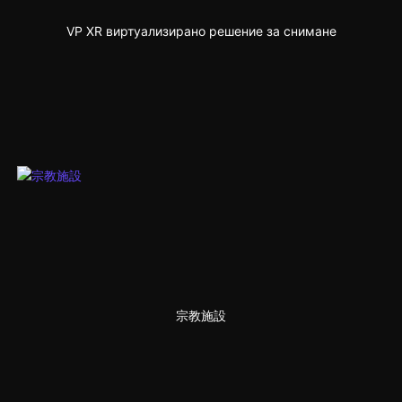
VP XR виртуализирано решение за снимане
宗教施設