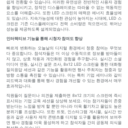
쉽게 전환할 수 있습니다. 이러한 유연성은 전반적인 사용자 경험
을 향상시키고, 정적인 디스플레이로는 따라올 수 없는 역동적인
요소를 더해줍니다. 또한 LED 스크린의 매력은 에너지 효율성에
도 있습니다. 지속가능성에 대한 관심이 높아지는 시대에, LED 스
크린은 기존 디스플레이보다 전력 소비량은 적으면서도 뛰어난
성능을 제공하도록 설계되었습니다.
인터랙티브 기능을 통해 시청자 참여도 향상
빠르게 변화하는 오늘날의 디지털 환경에서 청중 참여는 무엇보
다 중요합니다. 참석자들은 더 이상 수동적으로 정보를 받아들이
지 않고, 상호 작용과 개인화된 경험을 추구합니다. 실시간 소셜
미디어 연동, 실시간 설문 조사, 8x12 LED 스크린을 통한 대화형
질의응답 세션과 같은 기능을 활용하면 행사 주최자는 청중과 양
방향 소통을 촉진할 수 있습니다. 이는 특히 기업 세미나와 같이
피드백과 대화를 통해 행사 경험을 개선할 수 있는 환경에서 매우
효과적입니다.
직원들이 질문이나 의견을 제출하면 8x12 크기의 스크린에 즉시
표시되는 기업 교육 세션을 상상해 보세요. 이는 참가자들이 존중
받는다는 느낌을 받게 할 뿐만 아니라 더욱 활기차고 몰입도 높은
분위기를 조성합니다. 또한 트윗, 인스타그램 게시물, 실시간 반
응과 같은 사용자 제작 콘텐츠를 디지털 도구를 활용하여 보여주
면 행사 경험을 더욱 풍성하게 하고 참석자들 간의 공동체 의식을
형성할 수 있습니다.