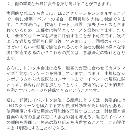
く、他の重要な分野に資金を振り向けることができます。
実用的な観点から言えば、LEDスクリーンをレンタルすること
で、特に短期イベントの場合、初期費用を大幅に削減できま
す。この方法には、技術サポート、設置、撤去サービスも含ま
れているため、主催者は時間とリソースを節約できます。ただ
し、全体的なニーズを綿密に評価することが不可欠です。次の
ような適切な質問を自問自答してみましょう。同様のイベント
はどのくらいの頻度で開催されるのか？自社の機材は様々な環
境に対応できるのか？これらの質問は、意思決定の指針となり
ます。
さらに、レンタル会社は通常、顧客の要望に合わせてカスタマ
イズ可能なパッケージを提供しています。つまり、小規模なシ
ンポジウムから大規模なコンサートまで、イベントの規模に関
わらず、顧客は品質を損なうことなく、技術的および美的要件
を満たすパッケージを確保できるということです。
逆に、頻繁にイベントを開催する組織にとっては、長期的には
LEDスクリーンを購入する方が費用対効果が高い場合がある。
使用頻度と多様な用途の可能性を理解することは、財務面と運
営面の両方の意思決定に大きな影響を与える。過去のイベント
の傾向を評価し、将来の取り組みを考慮することで、この評価
をより明確にすることができる。