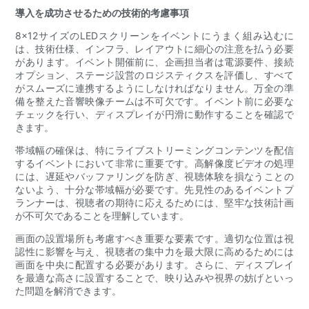
導入を成功させるための技術的考慮事項
8x12サイズのLEDスクリーンをイベントにうまく組み込むに
は、技術仕様、インフラ、レイアウトに細心の注意を払う必要
があります。イベント開催前に、企画担当者は電源要件、接続
オプション、ステージ設営のロジスティクスを評価し、すべて
がスムーズに連携するようにしなければなりません。万全の準
備を整えた音響映像チームは不可欠です。イベント前に必要な
チェックを行い、ディスプレイが円滑に動作することを確認で
きます。
帯域幅の確保は、特にライブストリーミングコンテンツを配信
するイベントにおいて非常に重要です。高解像度ビデオの処理
には、遅延やバッファリングを防ぎ、視聴体験を損なうことの
ないよう、十分な帯域幅が必要です。先見性のあるイベントプ
ランナーは、視聴者の期待に応えるためには、堅牢な技術計画
が不可欠であることを理解しています。
画面の設置場所も考慮すべき重要な要素です。適切な位置は視
認性に影響を与え、視聴者の集中力を最大限に高めるためには
画面を中央に配置する必要があります。さらに、ディスプレイ
を最適な高さに設置することで、映り込みや視界の妨げといっ
た問題を解消できます。