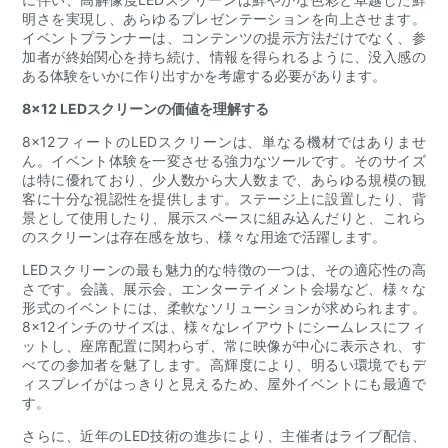
明さを実現し、あらゆるプレゼンテーションを向上させます。
イベントプランナーは、コンテンツの提示方法だけでなく、参
加者が終始関心を持ち続け、情報を得られるように、没入感の
ある体験をいかに作り出すかを考慮する必要があります。
8x12 LEDスクリーンの価値を理解する
8×12フィートのLEDスクリーンは、単なる機材ではありませ
ん。イベント体験を一変させる強力なツールです。そのサイズ
は特に優れており、少人数から大人数まで、あらゆる規模の観
客に十分な視認性を提供します。ステージ上に設置したり、背
景として使用したり、展示スペースに組み込んだりと、これら
のスクリーンは存在感を放ち、様々な用途で活躍します。
LEDスクリーンの最も魅力的な特徴の一つは、その適応性の高
さです。会議、展示会、エンターテイメント会場など、様々な
形式のイベントには、柔軟なソリューションが求められます。
8×12インチのサイズは、様々なレイアウトにシームレスにフィ
ットし、座席配置に関わらず、常に映像が中心に表示され、す
べての参加者を魅了します。高輝度により、明るい環境でもデ
ィスプレイがはっきりと見えるため、屋外イベントにも最適で
す。
さらに、近年のLED技術の進歩により、主催者はライブ配信、