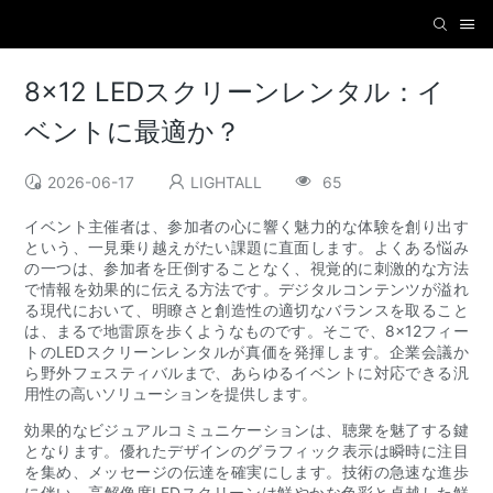
8x12 LEDスクリーンレンタル：イ
ベントに最適か？
2026-06-17
LIGHTALL
65
イベント主催者は、参加者の心に響く魅力的な体験を創り出す
という、一見乗り越えがたい課題に直面します。よくある悩み
の一つは、参加者を圧倒することなく、視覚的に刺激的な方法
で情報を効果的に伝える方法です。デジタルコンテンツが溢れ
る現代において、明瞭さと創造性の適切なバランスを取ること
は、まるで地雷原を歩くようなものです。そこで、8×12フィー
トのLEDスクリーンレンタルが真価を発揮します。企業会議か
ら野外フェスティバルまで、あらゆるイベントに対応できる汎
用性の高いソリューションを提供します。
効果的なビジュアルコミュニケーションは、聴衆を魅了する鍵
となります。優れたデザインのグラフィック表示は瞬時に注目
を集め、メッセージの伝達を確実にします。技術の急速な進歩
に伴い、高解像度LEDスクリーンは鮮やかな色彩と卓越した鮮