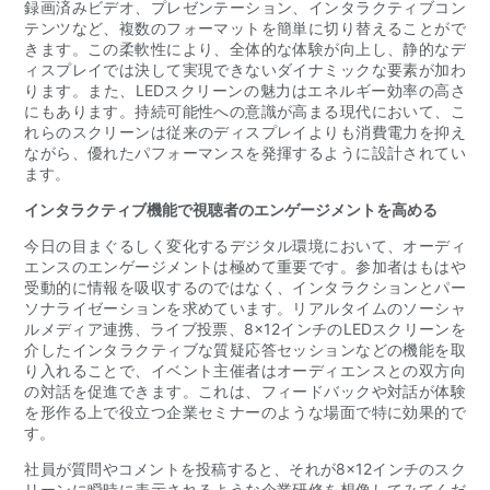
録画済みビデオ、プレゼンテーション、インタラクティブコン
テンツなど、複数のフォーマットを簡単に切り替えることがで
きます。この柔軟性により、全体的な体験が向上し、静的なデ
ィスプレイでは決して実現できないダイナミックな要素が加わ
ります。また、LEDスクリーンの魅力はエネルギー効率の高さ
にもあります。持続可能性への意識が高まる現代において、こ
れらのスクリーンは従来のディスプレイよりも消費電力を抑え
ながら、優れたパフォーマンスを発揮するように設計されてい
ます。
インタラクティブ機能で視聴者のエンゲージメントを高める
今日の目まぐるしく変化するデジタル環境において、オーディ
エンスのエンゲージメントは極めて重要です。参加者はもはや
受動的に情報を吸収するのではなく、インタラクションとパー
ソナライゼーションを求めています。リアルタイムのソーシャ
ルメディア連携、ライブ投票、8×12インチのLEDスクリーンを
介したインタラクティブな質疑応答セッションなどの機能を取
り入れることで、イベント主催者はオーディエンスとの双方向
の対話を促進できます。これは、フィードバックや対話が体験
を形作る上で役立つ企業セミナーのような場面で特に効果的で
す。
社員が質問やコメントを投稿すると、それが8×12インチのスク
リーンに瞬時に表示されるような企業研修を想像してみてくだ