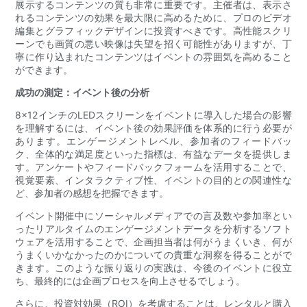
展示するコンテンツの質も非常に重要です。主催者は、表示さ
れるコンテンツの効果を最大限に高めるために、プロのビデオ
編集とグラフィックデザインに投資すべきです。高性能スクリ
ーンでも画質の悪い映像は失望を招く可能性がありますが、丁
寧に作り込まれたコンテンツはイベントの雰囲気を高めること
ができます。
成功の測定：イベント後の分析
8×12インチのLEDスクリーンをイベントに導入した場合の影響
を理解するには、イベント後の効果評価を体系的に行う必要が
あります。エンゲージメントレベル、参加者のフィードバッ
ク、全体的な満足度といった指標は、有益なデータを提供しま
す。アンケートやフィードバックフォームを活用することで、
視覚要素、インタラクティブ性、イベントの目的との関連性な
ど、参加者の感想を把握できます。
イベント開催中にソーシャルメディアでの言及数や参加率とい
ったリアルタイムのエンゲージメントデータを分析するソフト
ウェアを活用することで、企画担当者は何がうまくいき、何が
うまくいかなかったのかについての貴重な洞察を得ることがで
きます。このような振り返りの実践は、今後のイベントに役立
ち、最終的には企画プロセスを向上させるでしょう。
さらに、投資対効果（ROI）を考慮することは、レンタルと購入