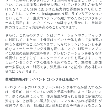
さい。これは参加者に自分が大切にされていると感じさせるだ
けでなく、より活気にあふれた魅力的な雰囲気を作り出しま
す。さらに、ツイート、Instagramの投稿、ライブリアクション
といったユーザー生成コンテンツを紹介するためにデジタルツ
ールを活用することで、イベント体験をより豊かにし、参加者
間のコミュニティ意識を高めることができます。
さらに、これらのスクリーンはアニメーションやグラフィック
に対応しているため、主催者はイベント全体を通して参加者の
関心を維持することができます。巧みなトランジションと革新
的なストーリーテリング技術を用いることで、LEDディスプレ
イは聴衆の感情的な旅を導き、プレゼンテーションを単なる情
報提供にとどまらず、エンターテイメント性も高めます。こう
したインタラクティブな機能を活用することで、主催者は参加
者の多様な好みに対応でき、満足度の向上と記憶に残る体験の
提供につながります。
費用対効果分析：イベントにレンタルは最適か？
8×12フィートのLEDスクリーンをレンタルするか購入するか
は、最終的にはイベントの内容と予算の制約によって決まりま
す。多くの組織にとって、使用頻度が限られる機器に多額の投
資をすることは難しい選択肢です。レンタルであれば柔軟性が
確保できるため、組織は固定資産に資金を拘束されることな