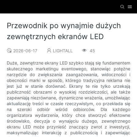
Przewodnik po wynajmie dużych
zewnętrznych ekranów LED
2026-06-17
LIGHTALL
45
Duże, zewnętrzne ekrany LED szybko stają się fundamentem
skutecznego marketingu eventowego, stanowiąc potężne
narzędzie do zwiększania zaangażowania, widoczności i
obecności marki w sposób, którego tradycyjna reklama nie
jest już w stanie dorównać. Ekrany te nie tylko urzekają
publiczność obrazami o wysokiej rozdzielczości, ale także
zapewniają niezrównane, dynamiczne wrażenia, umożliwiając
aktualizację treści w czasie rzeczywistym, co przekłada się
na szeroki odbiór wśród odbiorców. Dla każdego
organizatora wydarzenia, który chce stworzyć efektowne
środowisko, decyzja o wynajęciu dużego, zewnętrznego
ekranu LED może przynieść znaczący zwrot z inwestycji,
maksymalizując interakcję z publicznością i zapewniając