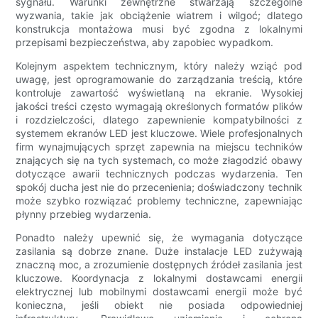
sygnału. Warunki zewnętrzne stwarzają szczególne
wyzwania, takie jak obciążenie wiatrem i wilgoć; dlatego
konstrukcja montażowa musi być zgodna z lokalnymi
przepisami bezpieczeństwa, aby zapobiec wypadkom.
Kolejnym aspektem technicznym, który należy wziąć pod
uwagę, jest oprogramowanie do zarządzania treścią, które
kontroluje zawartość wyświetlaną na ekranie. Wysokiej
jakości treści często wymagają określonych formatów plików
i rozdzielczości, dlatego zapewnienie kompatybilności z
systemem ekranów LED jest kluczowe. Wiele profesjonalnych
firm wynajmujących sprzęt zapewnia na miejscu techników
znających się na tych systemach, co może złagodzić obawy
dotyczące awarii technicznych podczas wydarzenia. Ten
spokój ducha jest nie do przecenienia; doświadczony technik
może szybko rozwiązać problemy techniczne, zapewniając
płynny przebieg wydarzenia.
Ponadto należy upewnić się, że wymagania dotyczące
zasilania są dobrze znane. Duże instalacje LED zużywają
znaczną moc, a zrozumienie dostępnych źródeł zasilania jest
kluczowe. Koordynacja z lokalnymi dostawcami energii
elektrycznej lub mobilnymi dostawcami energii może być
konieczna, jeśli obiekt nie posiada odpowiedniej