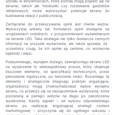
udziału w aktywnościach, które później mogą pojawić się na
ekranie, takich jak fotobudki czy rozdawanie gadżetów
reklamowych, może wykorzystać potencjał ekranu do
budowania relacji z publicznością.
Zachęcanie do przekazywania opinii jest równie ważne.
Wykorzystaj ankiety lub formularze opinii dostępne na
urządzeniach mobilnych, z przypomnieniami wyświetlanymi
na ekranie LED. Taka strategia nie tylko dostarcza cennych
informacji na przyszłe wydarzenia, ale także sprawia, że ​​
uczestnicy czują, że ich opinie są cenione, co wzmacnia
lojalność i więzi.
Podsumowując, wynajem dużego, zewnętrznego ekranu LED
na wydarzenie to wieloaspektowy proces, który obejmuje
kluczowe elementy, od specyfikacji technicznych, przez
planowanie logistyczne, po tworzenie treści. Rozumiejąc te
elementy i strategicznie integrując praktyki angażujące,
organizatorzy mogą zmaksymalizować wpływ wynajmu
ekranu, co przełoży się na niezapomniane wydarzenia, które
pozostaną w pamięci widzów na długo po zakończeniu
wydarzenia. Każdy aspekt – od wyboru odpowiedniego
ekranu po realizację angażującej strategii content
marketingowej – przyczynia się do ogólnego sukcesu i