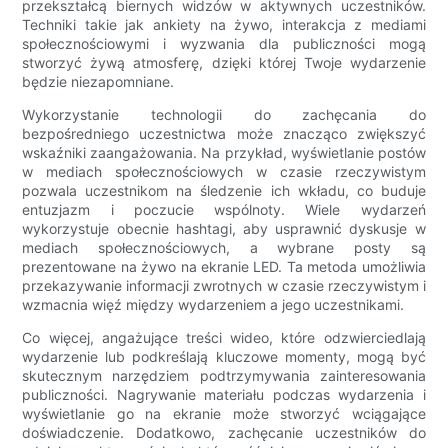
przekształcą biernych widzów w aktywnych uczestników.
Techniki takie jak ankiety na żywo, interakcja z mediami
społecznościowymi i wyzwania dla publiczności mogą
stworzyć żywą atmosferę, dzięki której Twoje wydarzenie
będzie niezapomniane.
Wykorzystanie technologii do zachęcania do
bezpośredniego uczestnictwa może znacząco zwiększyć
wskaźniki zaangażowania. Na przykład, wyświetlanie postów
w mediach społecznościowych w czasie rzeczywistym
pozwala uczestnikom na śledzenie ich wkładu, co buduje
entuzjazm i poczucie wspólnoty. Wiele wydarzeń
wykorzystuje obecnie hashtagi, aby usprawnić dyskusje w
mediach społecznościowych, a wybrane posty są
prezentowane na żywo na ekranie LED. Ta metoda umożliwia
przekazywanie informacji zwrotnych w czasie rzeczywistym i
wzmacnia więź między wydarzeniem a jego uczestnikami.
Co więcej, angażujące treści wideo, które odzwierciedlają
wydarzenie lub podkreślają kluczowe momenty, mogą być
skutecznym narzędziem podtrzymywania zainteresowania
publiczności. Nagrywanie materiału podczas wydarzenia i
wyświetlanie go na ekranie może stworzyć wciągające
doświadczenie. Dodatkowo, zachęcanie uczestników do