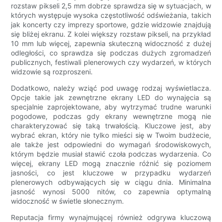
rozstaw pikseli 2,5 mm dobrze sprawdza się w sytuacjach, w
których występuje wysoka częstotliwość odświeżania, takich
jak koncerty czy imprezy sportowe, gdzie widzowie znajdują
się bliżej ekranu. Z kolei większy rozstaw pikseli, na przykład
10 mm lub więcej, zapewnia skuteczną widoczność z dużej
odległości, co sprawdza się podczas dużych zgromadzeń
publicznych, festiwali plenerowych czy wydarzeń, w których
widzowie są rozproszeni.
Dodatkowo, należy wziąć pod uwagę rodzaj wyświetlacza.
Opcje takie jak zewnętrzne ekrany LED do wynajęcia są
specjalnie zaprojektowane, aby wytrzymać trudne warunki
pogodowe, podczas gdy ekrany wewnętrzne mogą nie
charakteryzować się taką trwałością. Kluczowe jest, aby
wybrać ekran, który nie tylko mieści się w Twoim budżecie,
ale także jest odpowiedni do wymagań środowiskowych,
którym będzie musiał stawić czoła podczas wydarzenia. Co
więcej, ekrany LED mogą znacznie różnić się poziomem
jasności, co jest kluczowe w przypadku wydarzeń
plenerowych odbywających się w ciągu dnia. Minimalna
jasność wynosi 5000 nitów, co zapewnia optymalną
widoczność w świetle słonecznym.
Reputacja firmy wynajmującej również odgrywa kluczową