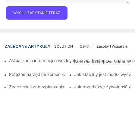
WYŚLIJ ZAPYTANIE TERAZ
ZALECANE ARTYKUŁY
SOLUTION
奥运会
Zasoby I Wsparcie
Aktualizacja informacji o węźle lotniczym: System ostrzegania
Broń marketingowa sklepu Auto
Potężne narzędzie komunikacji dla organizacji zajmujących się
Jak stabilny jest moduł wyśw
Znaczenie i zabezpieczenia wyświetlaczy LED scenicznych – 
Jak przedłużyć żywotność wyśw