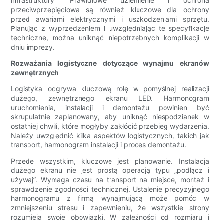
infrastruktury. Prawidłowe uziemienie i ochrona
przeciwprzepięciowa są również kluczowe dla ochrony
przed awariami elektrycznymi i uszkodzeniami sprzętu.
Planując z wyprzedzeniem i uwzględniając te specyfikacje
techniczne, można uniknąć niepotrzebnych komplikacji w
dniu imprezy.
Rozważania logistyczne dotyczące wynajmu ekranów
zewnętrznych
Logistyka odgrywa kluczową rolę w pomyślnej realizacji
dużego, zewnętrznego ekranu LED. Harmonogram
uruchomienia, instalacji i demontażu powinien być
skrupulatnie zaplanowany, aby uniknąć niespodzianek w
ostatniej chwili, które mogłyby zakłócić przebieg wydarzenia.
Należy uwzględnić kilka aspektów logistycznych, takich jak
transport, harmonogram instalacji i proces demontażu.
Przede wszystkim, kluczowe jest planowanie. Instalacja
dużego ekranu nie jest prostą operacją typu „podłącz i
używaj”. Wymaga czasu na transport na miejsce, montaż i
sprawdzenie zgodności technicznej. Ustalenie precyzyjnego
harmonogramu z firmą wynajmującą może pomóc w
zmniejszeniu stresu i zapewnieniu, że wszystkie strony
rozumieją swoje obowiązki. W zależności od rozmiaru i