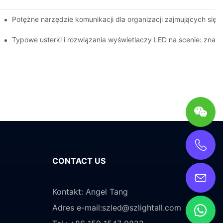
iągająca jazda próbna z technologią rozszerzonej rzeczywistości (
Potężne narzędzie komunikacji dla organizacji zajmujących się 
nętrznego
 konserwacji i pielęgnacji
Typowe usterki i rozwiązania wyświetlaczy LED na scenie: zna
CONTACT US
Kontakt: Angel Tang
Adres e-mail:
szled@szlightall.com