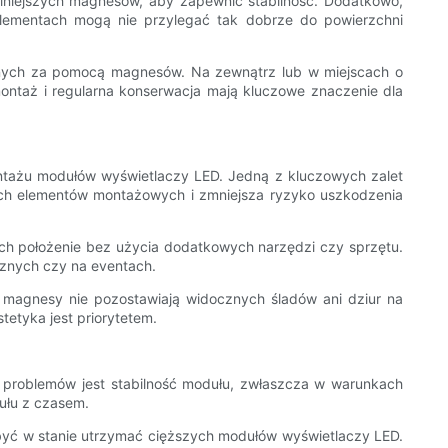
lniejszych magnesów, aby zapewnić stabilność. Dodatkowo,
 elementach mogą nie przylegać tak dobrze do powierzchni
wanych za pomocą magnesów. Na zewnątrz lub w miejscach o
taż i regularna konserwacja mają kluczowe znaczenie dla
ontażu modułów wyświetlaczy LED. Jedną z kluczowych zalet
nych elementów montażowych i zmniejsza ryzyko uszkodzenia
ich położenie bez użycia dodatkowych narzędzi czy sprzętu.
cznych czy na eventach.
agnesy nie pozostawiają widocznych śladów ani dziur na
tetyka jest priorytetem.
h problemów jest stabilność modułu, zwłaszcza w warunkach
dułu z czasem.
być w stanie utrzymać cięższych modułów wyświetlaczy LED.