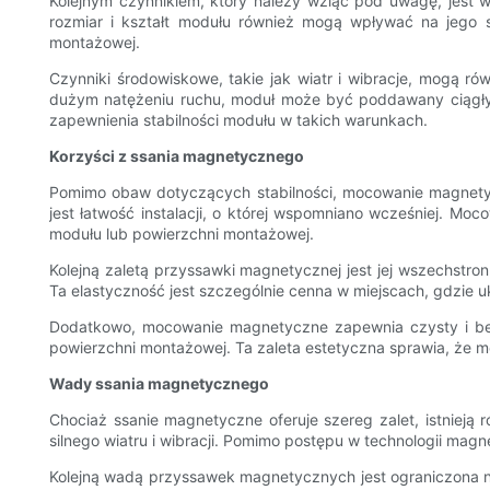
Kolejnym czynnikiem, który należy wziąć pod uwagę, jest
rozmiar i kształt modułu również mogą wpływać na jego s
montażowej.
Czynniki środowiskowe, takie jak wiatr i wibracje, mogą
dużym natężeniu ruchu, moduł może być poddawany ciągły
zapewnienia stabilności modułu w takich warunkach.
Korzyści z ssania magnetycznego
Pomimo obaw dotyczących stabilności, mocowanie magnetycz
jest łatwość instalacji, o której wspomniano wcześniej. 
modułu lub powierzchni montażowej.
Kolejną zaletą przyssawki magnetycznej jest jej wszechstr
Ta elastyczność jest szczególnie cenna w miejscach, gdzie 
Dodatkowo, mocowanie magnetyczne zapewnia czysty i be
powierzchni montażowej. Ta zaleta estetyczna sprawia, że ​​m
Wady ssania magnetycznego
Chociaż ssanie magnetyczne oferuje szereg zalet, istniej
silnego wiatru i wibracji. Pomimo postępu w technologii magn
Kolejną wadą przyssawek magnetycznych jest ograniczona n