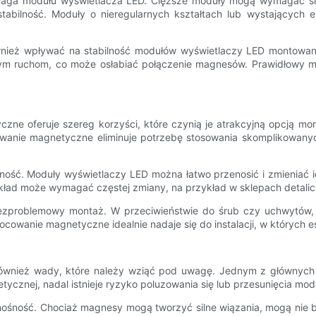
 waga modułu wyświetlacza LED. Cięższe moduły mogą wymagać si
tabilność. Moduły o nieregularnych kształtach lub wystających
 również wpływać na stabilność modułów wyświetlaczy LED monto
m ruchom, co może osłabiać połączenie magnesów. Prawidłowy mon
ne oferuje szereg korzyści, które czynią je atrakcyjną opcją m
Mocowanie magnetyczne eliminuje potrzebę stosowania skomplikowa
onność. Moduły wyświetlaczy LED można łatwo przenosić i zmieniać 
układ może wymagać częstej zmiany, na przykład w sklepach detali
zproblemowy montaż. W przeciwieństwie do śrub czy uchwytów, m
ocowanie magnetyczne idealnie nadaje się do instalacji, w których es
ą również wady, które należy wziąć pod uwagę. Jednym z głównyc
etycznej, nadal istnieje ryzyko poluzowania się lub przesunięcia mo
ośność. Chociaż magnesy mogą tworzyć silne wiązania, mogą nie 