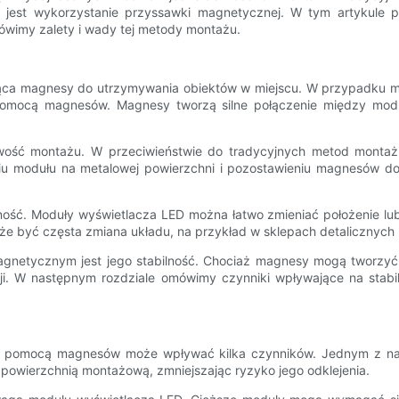
jest wykorzystanie przyssawki magnetycznej. W tym artykule pr
imy zalety i wady tej metody montażu.
ąca magnesy do utrzymywania obiektów w miejscu. W przypadku 
omocą magnesów. Magnesy tworzą silne połączenie między moduł
twość montażu. W przeciwieństwie do tradycyjnych metod montażu
 modułu na metalowej powierzchni i pozostawieniu magnesów do p
zność. Moduły wyświetlacza LED można łatwo zmieniać położenie lu
że być częsta zmiana układu, na przykład w sklepach detalicznych
etycznym jest jego stabilność. Chociaż magnesy mogą tworzyć si
racji. W następnym rozdziale omówimy czynniki wpływające na s
pomocą magnesów może wpływać kilka czynników. Jednym z najwa
owierzchnią montażową, zmniejszając ryzyko jego odklejenia.