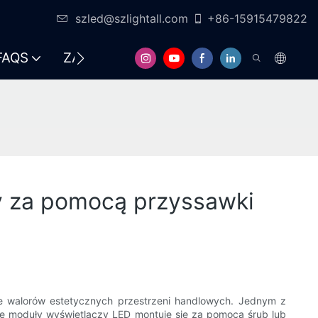
szled@szlightall.com
+86-15915479822
FAQS
ZASOBY I WSPARCIE
ny za pomocą przyssawki
e walorów estetycznych przestrzeni handlowych. Jednym z
ie moduły wyświetlaczy LED montuje się za pomocą śrub lub