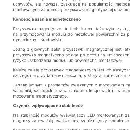
uchwytów, ale nowszą, zyskującą na popularności metodą 
montowanych za pomocą przyssawki magnetycznej oraz omów
Koncepcja ssania magnetycznego
Przyssawka magnetyczna to technika montażu wykorzystuj
na przymocowaniu modułu do metalowej powierzchni za p
dynamicznym środowisku.
Jedną z głównych zalet przyssawki magnetycznej jest ła
przyssawka magnetyczna polega po prostu na umieszczeniu
ryzyko uszkodzenia modułu lub powierzchni montażowej.
Kolejną zaletą przyssawek magnetycznych jest ich elastyc
szczególnie przydatne w miejscach, w których konieczna mo
Jednak jednym z problemów związanych z mocowaniem magn
wsporniki, szczególnie w warunkach silnego wiatru i wib
mocowania magnetycznego.
Czynniki wpływające na stabilność
Na stabilność modułów wyświetlaczy LED montowanych za 
magnesy zapewniają trwalsze połączenie między modułem a p