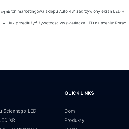
Broń marketingowa sklepu Auto 4S: zakrzywiony ekran LED + wc
 o dynamice lotu dla ekranów LED o wysokiej jasności do użytku wew
serwis posprzedażowy
Jak przedłużyć żywotność wyświetlacza LED na scenie: Poradnik
QUICK LINKS
u Ściennego LED
Dom
LED XR
Produkty