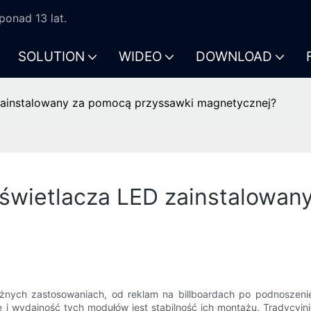
onad 13 lat.
SOLUTION
WIDEO
DOWNLOAD
 zainstalowany za pomocą przyssawki magnetycznej?
yświetlacza LED zainstalowa
nych zastosowaniach, od reklam na billboardach po podnoszeni
 i wydajność tych modułów jest stabilność ich montażu. Tradycyjn