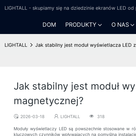
LIGHTALL - skupiamy się na dziedzinie ekranów LED od p
DOM
PRODUKTY
O NAS
LIGHTALL
Jak stabilny jest moduł wyświetlacza LED
Jak stabilny jest moduł w
magnetycznej?
2026-03-18
LIGHTALL
318
Moduły wyświetlaczy LED są powszechnie stosowane w róż
kluczowych czynników wpływających na pomyślną instalację