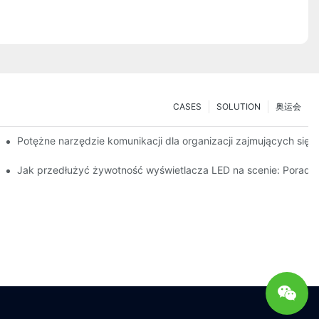
CASES
SOLUTION
奥运会
iągająca jazda próbna z technologią rozszerzonej rzeczywistości (
Potężne narzędzie komunikacji dla organizacji zajmujących się 
nętrznego
serwis posprzedażowy
Jak przedłużyć żywotność wyświetlacza LED na scenie: Poradnik 