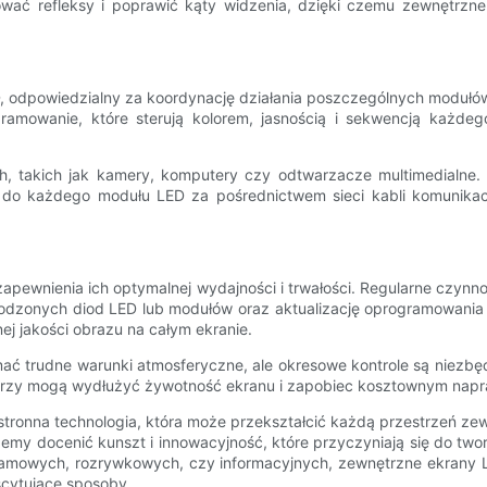
wać refleksy i poprawić kąty widzenia, dzięki czemu zewnętrzn
, odpowiedzialny za koordynację działania poszczególnych modułów 
mowanie, które sterują kolorem, jasnością i sekwencją każdeg
h, takich jak kamery, komputery czy odtwarzacze multimedialne.
ne do każdego modułu LED za pośrednictwem sieci kabli komunikacy
apewnienia ich optymalnej wydajności i trwałości. Regularne czynn
kodzonych diod LED lub modułów oraz aktualizację oprogramowania i
ej jakości obrazu na całym ekranie.
ć trudne warunki atmosferyczne, ale okresowe kontrole są niezbę
orzy mogą wydłużyć żywotność ekranu i zapobiec kosztownym napr
tronna technologia, która może przekształcić każdą przestrzeń ze
, możemy docenić kunszt i innowacyjność, które przyczyniają się do 
eklamowych, rozrywkowych, czy informacyjnych, zewnętrzne ekrany 
scytujące sposoby.