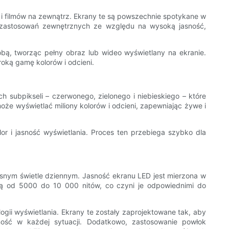
i filmów na zewnątrz. Ekrany te są powszechnie spotykane w
o zastosowań zewnętrznych ze względu na wysoką jasność,
bą, tworząc pełny obraz lub wideo wyświetlany na ekranie.
roką gamę kolorów i odcieni.
 subpikseli – czerwonego, zielonego i niebieskiego – które
oże wyświetlać miliony kolorów i odcieni, zapewniając żywe i
lor i jasność wyświetlania. Proces ten przebiega szybko dla
snym świetle dziennym. Jasność ekranu LED jest mierzona w
cią od 5000 do 10 000 nitów, co czyni je odpowiednimi do
ii wyświetlania. Ekrany te zostały zaprojektowane tak, aby
ość w każdej sytuacji. Dodatkowo, zastosowanie powłok