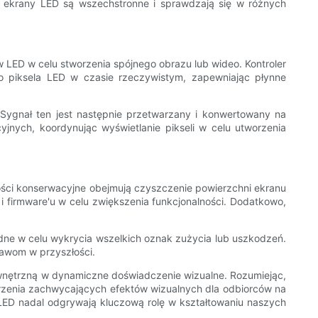
e ekrany LED są wszechstronne i sprawdzają się w różnych
LED w celu stworzenia spójnego obrazu lub wideo. Kontroler
o piksela LED w czasie rzeczywistym, zapewniając płynne
 Sygnał ten jest następnie przetwarzany i konwertowany na
jnych, koordynując wyświetlanie pikseli w celu utworzenia
ości konserwacyjne obejmują czyszczenie powierzchni ekranu
 firmware'u w celu zwiększenia funkcjonalności. Dodatkowo,
dne w celu wykrycia wszelkich oznak zużycia lub uszkodzeń.
awom w przyszłości.
wnętrzną w dynamiczne doświadczenie wizualne. Rozumiejąc,
tworzenia zachwycających efektów wizualnych dla odbiorców na
LED nadal odgrywają kluczową rolę w kształtowaniu naszych