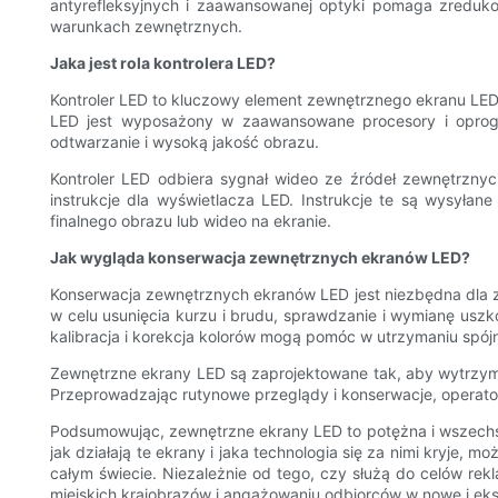
antyrefleksyjnych i zaawansowanej optyki pomaga zreduko
warunkach zewnętrznych.
Jaka jest rola kontrolera LED?
Kontroler LED to kluczowy element zewnętrznego ekranu LED
LED jest wyposażony w zaawansowane procesory i oprogra
odtwarzanie i wysoką jakość obrazu.
Kontroler LED odbiera sygnał wideo ze źródeł zewnętrznyc
instrukcje dla wyświetlacza LED. Instrukcje te są wysyła
finalnego obrazu lub wideo na ekranie.
Jak wygląda konserwacja zewnętrznych ekranów LED?
Konserwacja zewnętrznych ekranów LED jest niezbędna dla z
w celu usunięcia kurzu i brudu, sprawdzanie i wymianę usz
kalibracja i korekcja kolorów mogą pomóc w utrzymaniu spójn
Zewnętrzne ekrany LED są zaprojektowane tak, aby wytrzyma
Przeprowadzając rutynowe przeglądy i konserwacje, operat
Podsumowując, zewnętrzne ekrany LED to potężna i wszechs
jak działają te ekrany i jaka technologia się za nimi kryje
całym świecie. Niezależnie od tego, czy służą do celów r
miejskich krajobrazów i angażowaniu odbiorców w nowe i ek