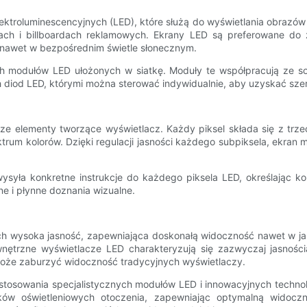
ktroluminescencyjnych (LED), które służą do wyświetlania obrazów 
ertach i billboardach reklamowych. Ekrany LED są preferowane d
ć nawet w bezpośrednim świetle słonecznym.
h modułów LED ułożonych w siatkę. Moduły te współpracują ze so
h diod LED, którymi można sterować indywidualnie, aby uzyskać sze
e elementy tworzące wyświetlacz. Każdy piksel składa się z trzech
rum kolorów. Dzięki regulacji jasności każdego subpiksela, ekran m
ysyła konkretne instrukcje do każdego piksela LED, określając ko
e i płynne doznania wizualne.
ch wysoka jasność, zapewniająca doskonałą widoczność nawet w ja
wnętrzne wyświetlacze LED charakteryzują się zazwyczaj jasnoś
może zaburzyć widoczność tradycyjnych wyświetlaczy.
osowania specjalistycznych modułów LED i innowacyjnych technolog
ów oświetleniowych otoczenia, zapewniając optymalną widoczn