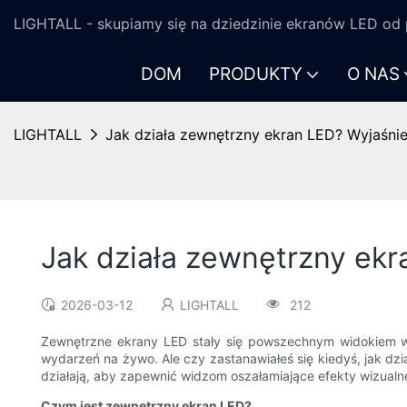
LIGHTALL - skupiamy się na dziedzinie ekranów LED od p
DOM
PRODUKTY
O NAS
LIGHTALL
Jak działa zewnętrzny ekran LED? Wyjaśnie
Jak działa zewnętrzny ekr
2026-03-12
LIGHTALL
212
Zewnętrzne ekrany LED stały się powszechnym widokiem w 
wydarzeń na żywo. Ale czy zastanawiałeś się kiedyś, jak dzi
działają, aby zapewnić widzom oszałamiające efekty wizualn
Czym jest zewnętrzny ekran LED?