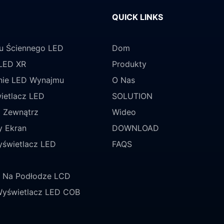
QUICK LINKS
u Ściennego LED
Dom
LED XR
Produkty
ie LED Wynajmu
O Nas
ietlacz LED
SOLUTION
 Zewnątrz
Wideo
y Ekran
DOWNLOAD
świetlacz LED
FAQS
y Na Podłodze LCD
Wyświetlacz LED COB