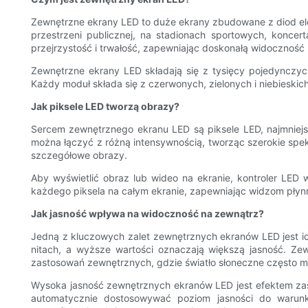
Zewnętrzne ekrany LED to duże ekrany zbudowane z diod ele
przestrzeni publicznej, na stadionach sportowych, konc
przejrzystość i trwałość, zapewniając doskonałą widocznoś
Zewnętrzne ekrany LED składają się z tysięcy pojedynczyc
Każdy moduł składa się z czerwonych, zielonych i niebieskic
Jak piksele LED tworzą obrazy?
Sercem zewnętrznego ekranu LED są piksele LED, najmniejsz
można łączyć z różną intensywnością, tworząc szerokie spekt
szczegółowe obrazy.
Aby wyświetlić obraz lub wideo na ekranie, kontroler LED w
każdego piksela na całym ekranie, zapewniając widzom płynn
Jak jasność wpływa na widoczność na zewnątrz?
Jedną z kluczowych zalet zewnętrznych ekranów LED jest i
nitach, a wyższe wartości oznaczają większą jasność. Ze
zastosowań zewnętrznych, gdzie światło słoneczne często 
Wysoka jasność zewnętrznych ekranów LED jest efektem zast
automatycznie dostosowywać poziom jasności do warunk