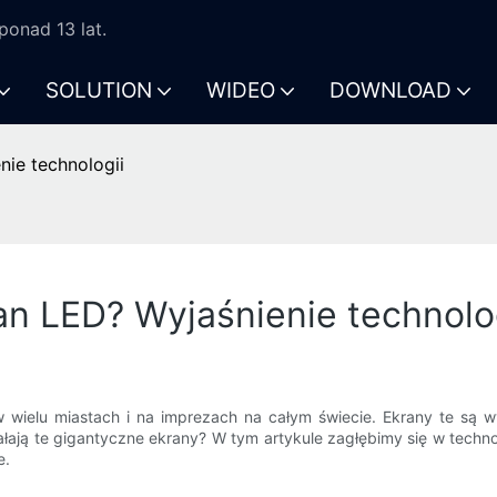
onad 13 lat.
SOLUTION
WIDEO
DOWNLOAD
nie technologii
an LED? Wyjaśnienie technolo
wielu miastach i na imprezach na całym świecie. Ekrany te są w
ałają te gigantyczne ekrany? W tym artykule zagłębimy się w techn
e.