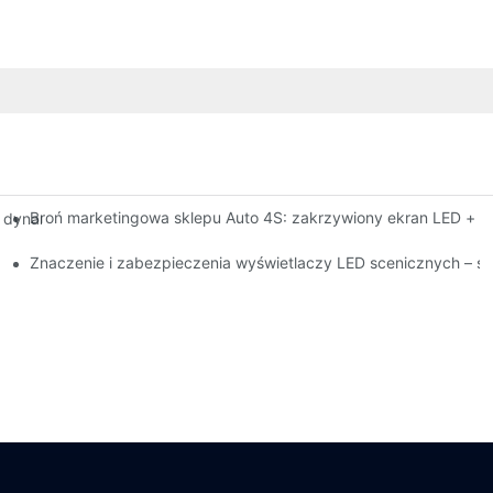
Broń marketingowa sklepu Auto 4S: zakrzywiony ekran LED + wc
 o dynamice lotu dla ekranów LED o wysokiej jasności do użytku wew
omocą przyssawki magnetycznej?
Znaczenie i zabezpieczenia wyświetlaczy LED scenicznych – 