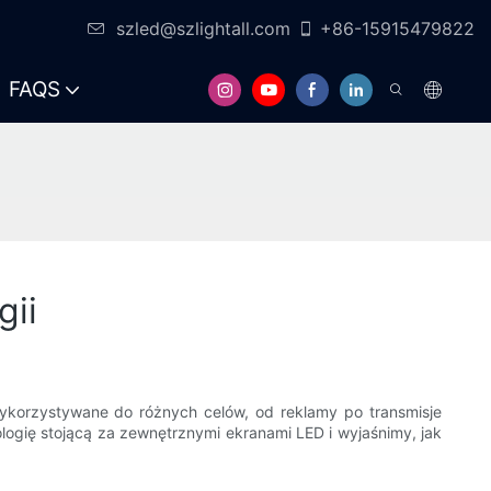
szled@szlightall.com
+86-15915479822
FAQS
gii
ykorzystywane do różnych celów, od reklamy po transmisje
ologię stojącą za zewnętrznymi ekranami LED i wyjaśnimy, jak