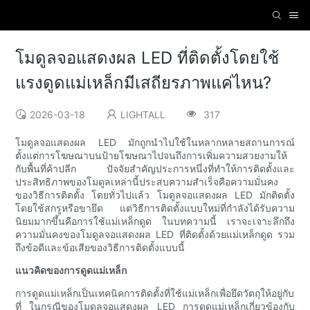
โมดูลจอแสดงผล LED ที่ติดตั้งโดยใช้
แรงดูดแม่เหล็กมีเสถียรภาพแค่ไหน?
2026-03-18
LIGHTALL
317
โมดูลจอแสดงผล LED มักถูกนำไปใช้ในหลากหลายสถานการณ์
ตั้งแต่การโฆษณาบนป้ายโฆษณาไปจนถึงการเพิ่มความสวยงามให้
กับพื้นที่ค้าปลีก ปัจจัยสำคัญประการหนึ่งที่ทำให้การติดตั้งและ
ประสิทธิภาพของโมดูลเหล่านี้ประสบความสำเร็จคือความมั่นคง
ของวิธีการติดตั้ง โดยทั่วไปแล้ว โมดูลจอแสดงผล LED มักติดตั้ง
โดยใช้สกรูหรือขายึด แต่วิธีการติดตั้งแบบใหม่ที่กำลังได้รับความ
นิยมมากขึ้นคือการใช้แม่เหล็กดูด ในบทความนี้ เราจะเจาะลึกถึง
ความมั่นคงของโมดูลจอแสดงผล LED ที่ติดตั้งด้วยแม่เหล็กดูด รวม
ถึงข้อดีและข้อเสียของวิธีการติดตั้งแบบนี้
แนวคิดของการดูดแม่เหล็ก
การดูดแม่เหล็กเป็นเทคนิคการติดตั้งที่ใช้แม่เหล็กเพื่อยึดวัตถุให้อยู่กับ
ที่ ในกรณีของโมดูลจอแสดงผล LED การดูดแม่เหล็กเกี่ยวข้องกับ