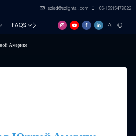
szled@szlightall.com
+86-15915479822
FAQS
РЕСУРСЫ И ПОДДЕРЖКА
жной Америке