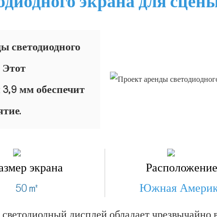
одиодного экрана для сце
ы светодиодного
 Этот
 3,9 мм обеспечит
ятие.
азмер экрана
Расположени
50㎡
Южная Амери
то светодиодный дисплей обладает чрезвычайно