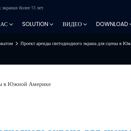
экранах более 13 лет.
НАС
SOLUTION
ВИДЕО
DOWNLOAD
окатом
Проект аренды светодиодного экрана для сцены в Ю
ны в Южной Америке