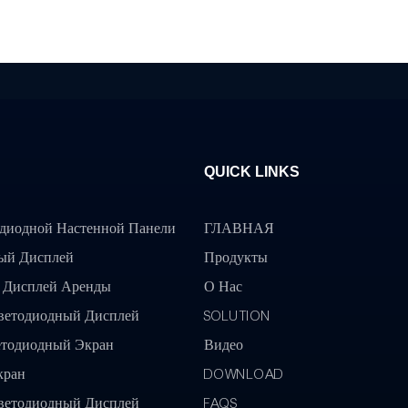
QUICK LINKS
диодной Настенной Панели
ГЛАВНАЯ
ный Дисплей
Продукты
 Дисплей Аренды
О Нас
ветодиодный Дисплей
SOLUTION
тодиодный Экран
Видео
кран
DOWNLOAD
ветодиодный Дисплей
FAQS