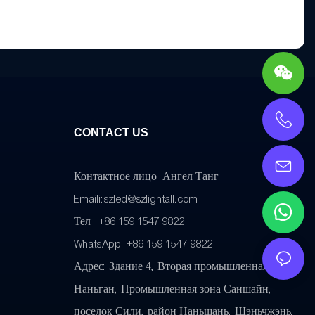
CONTACT US
Контактное лицо: Ангел Танг
Emaili:
szled@szlightall.com
Тел.: +86 159 1547 9822
WhatsApp: +86 159 1547 9822
Адрес:
Здание 4, Вторая промышленная зона
Наньган, Промышленная зона Саншайн,
поселок Сили, район Наньшань, Шэньчжэнь.