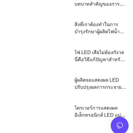
บทบาทสำคัญของการ
แสดงผลทาง
อิเล็กทรอนิกส์ LED ใน
สิ่งที่เราต้องทำในการ
ศูนย์ตรวจสอบความ
บำรุงรักษาผู้ผลิตไฟน้ำ
ปลอดภัย
ท่วม LED
ไฟ LED เสียไม่ต้องกังวล
นี่คือวิธีแก้ปัญหาสำหรับ
สามความล้มเหลว
ผู้ผลิตจอแสดงผล LED
ปรับปรุงผลการกระจาย
ความร้อนของจอแสดงผล
LED
ไดรเวอร์การแสดงผล
อิเล็กทรอนิกส์ LED แบ่ง
ออกเป็นสามประเภท