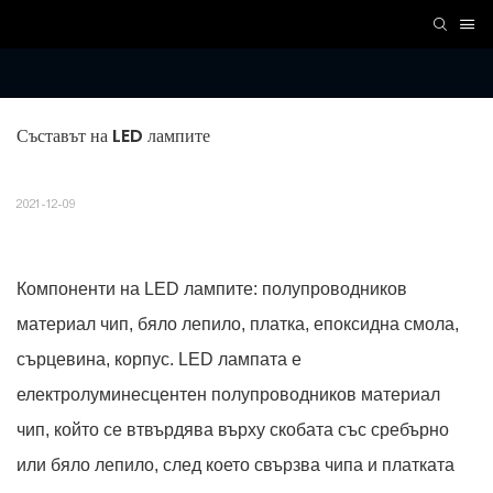
Съставът на LED лампите
2021-12-09
Компоненти на LED лампите: полупроводников
материал чип, бяло лепило, платка, епоксидна смола,
сърцевина, корпус. LED лампата е
електролуминесцентен полупроводников материал
чип, който се втвърдява върху скобата със сребърно
или бяло лепило, след което свързва чипа и платката