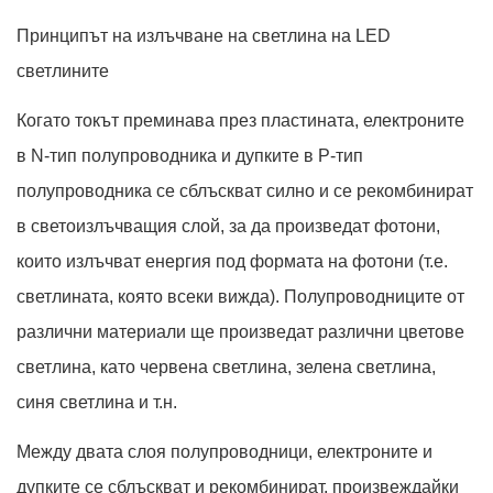
Принципът на излъчване на светлина на LED
светлините
Когато токът преминава през пластината, електроните
в N-тип полупроводника и дупките в P-тип
полупроводника се сблъскват силно и се рекомбинират
в светоизлъчващия слой, за да произведат фотони,
които излъчват енергия под формата на фотони (т.е.
светлината, която всеки вижда). Полупроводниците от
различни материали ще произведат различни цветове
светлина, като червена светлина, зелена светлина,
синя светлина и т.н.
Между двата слоя полупроводници, електроните и
дупките се сблъскват и рекомбинират, произвеждайки