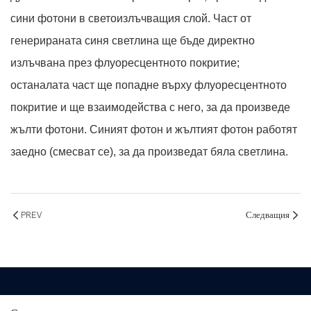
сини фотони в светоизлъчващия слой. Част от
генерираната синя светлина ще бъде директно
излъчвана през флуоресцентното покритие;
останалата част ще попадне върху флуоресцентното
покритие и ще взаимодейства с него, за да произведе
жълти фотони. Синият фотон и жълтият фотон работят
заедно (смесват се), за да произведат бяла светлина.
PREV
Следващия