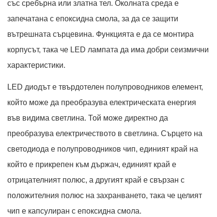
със сребърна или златна тел. Околната среда е
запечатана с епоксидна смола, за да се защити
вътрешната сърцевина. Функцията е да се монтира
корпусът, така че LED лампата да има добри сеизмични
характеристики.
LED диодът е твърдотелен полупроводников елемент,
който може да преобразува електрическата енергия
във видима светлина. Той може директно да
преобразува електричеството в светлина. Сърцето на
светодиода е полупроводников чип, единият край на
който е прикрепен към държач, единият край е
отрицателният полюс, а другият край е свързан с
положителния полюс на захранването, така че целият
чип е капсулиран с епоксидна смола.