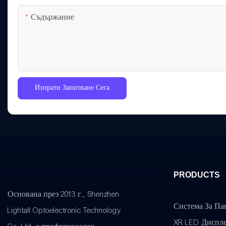
Съдържание
Изпрати Запитване Сега
PRODUCTS
Основана през 2013 г., Shenzhen
Система За Па
Lightall Optoelectronic Technology
XR LED Диспл