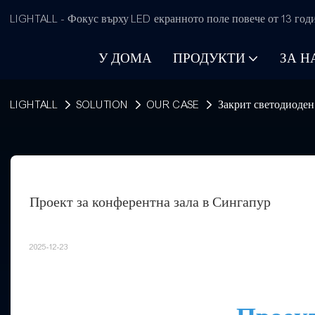
LIGHTALL - Фокус върху LED екранното поле повече от 13 год
У ДОМА
ПРОДУКТИ
ЗА Н
LIGHTALL
SOLUTION
OUR CASE
Закрит светодиоден
Проект за конферентна зала в Сингапур
2025-12-23