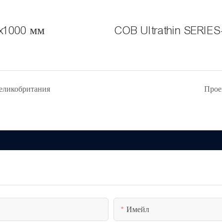
x1000 мм
COB Ultrathin SERIE
Великобритания
Прое
Имейл