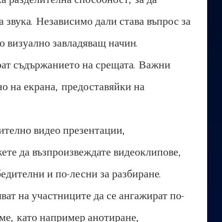
 звука. Независимо дали става въпрос за
по визуално завладяващ начин.
ират съдържанието на срещата. Важни
но на екрана, предоставяйки на
ително видео презентации,
жете да възпроизвеждате видеоклипове,
едителни и по-лесни за разбиране.
ват на участниците да се ангажират по-
ме, като например анотиране,