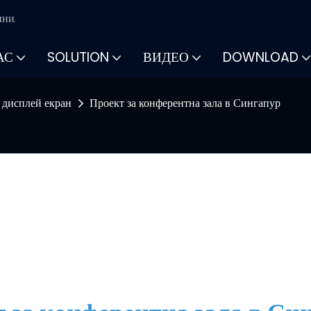
ини.
АС
SOLUTION
ВИДЕО
DOWNLOAD
 дисплей екран
Проект за конферентна зала в Сингапур