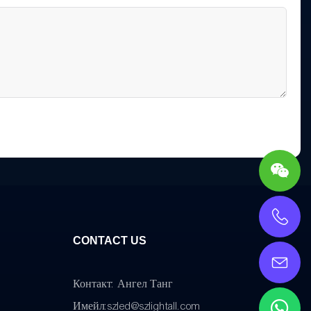
CONTACT US
Контакт: Ангел Танг
Имейл:
szled@szlightall.com