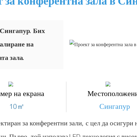
 за конферентна зала в Си
 Сингапур. Бих
талиране на
та зала.
змер на екрана
Местоположен
10㎡
Сингапур
ктиран за конферентни зали, с цел да осигури 
и. Първо, той използва LED технология с висок