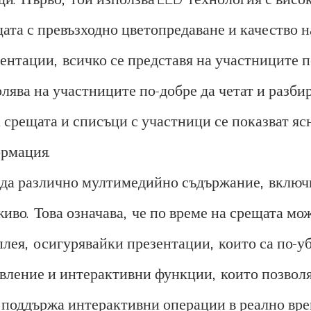
ата с превъзходно цветопредаване и качество на
зентации, всичко се представя на участниците 
олява на участниците по-добре да четат и разб
срещата и списъци с участници се показват яс
ормация.
жда различно мултимедийно съдържание, включ
во. Това означава, че по време на срещата мо
лея, осигурявайки презентации, които са по-уб
вление и интерактивни функции, които позволя
 поддържа интерактивни операции в реално вре