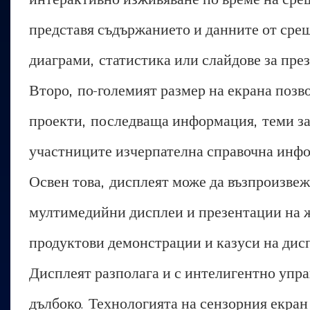
представя съдържанието и данните от срещ
диаграми, статистика или слайдове за пре
Второ, по-големият размер на екрана позв
проекти, последваща информация, теми за 
участниците изчерпателна справочна инф
Освен това, дисплеят може да възпроизве
мултимедийни дисплеи и презентации на жи
продуктови демонстрации и казуси на дисп
Дисплеят разполага и с интелигентно упра
дълбоко. Технологията на сензорния екран