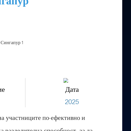
нгапур
ие
Дата
2025
на участниците по-ефективно и
а разделителна способност, за да