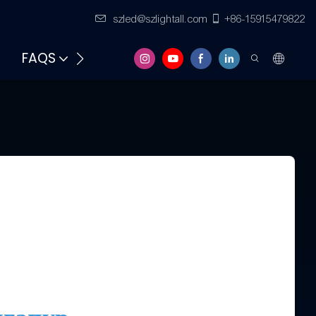
szled@szlightall.com
+86-15915479822
FAQS