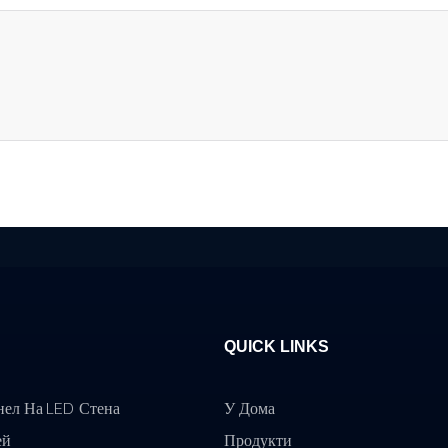
QUICK LINKS
нел На LED Стена
У Дома
ей
Продукти