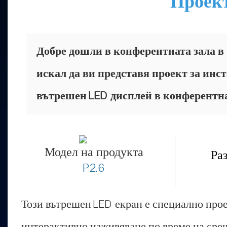
Проект
Добре дошли в конферентната зала в
искал да ви представя проект за инс
вътрешен LED дисплей в конферентна
Модел на продукта
Ра
P2.6
Този вътрешен LED екран е специално прое
интерактивно изживяване по време на срещ