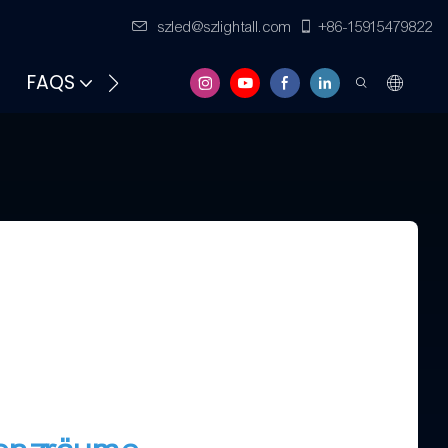
szled@szlightall.com
+86-15915479822
FAQS
RESSOURCEN UND UNTERSTÜTZUNG