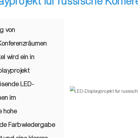
ayprojekt für russische Konfe
ng von
 Konferenzräumen
l wird ein in
playprojekt
lösende LED-
nen im
e hohe
ende Farbwiedergabe