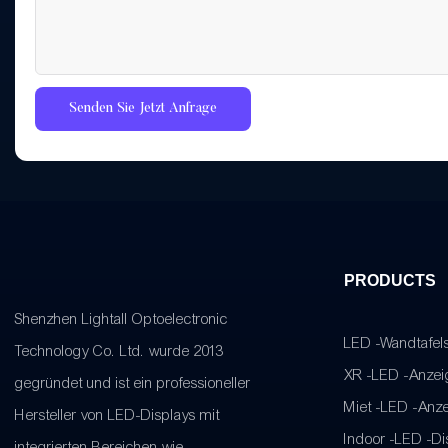
Senden Sie Jetzt Anfrage
PRODUCTS
Shenzhen Lightall Optoelectronic
LED -Wandtafel
Technology Co. Ltd. wurde 2013
XR -LED -Anzei
gegründet und ist ein professioneller
Miet -LED -Anz
Hersteller von LED-Displays mit
Indoor -LED -Di
integrierten Bereichen wie