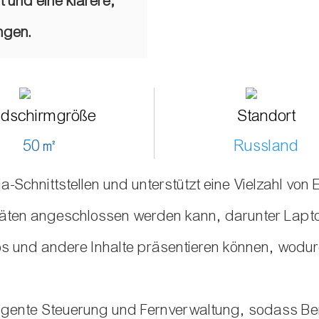
t und eine klarere,
ngen.
ldschirmgröße
Standort
50㎡
Russland
a-Schnittstellen und unterstützt eine Vielzahl v
räten angeschlossen werden kann, darunter Lapto
 und andere Inhalte präsentieren können, wodurch
lligente Steuerung und Fernverwaltung, sodass Be