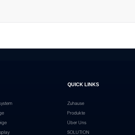
QUICK LINKS
system
Zuhause
ge
Produkte
eige
Über Uns
splay
SOLUTION