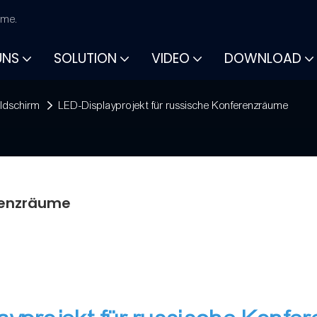
rme.
UNS
SOLUTION
VIDEO
DOWNLOAD
ildschirm
LED-Displayprojekt für russische Konferenzräume
erenzräume