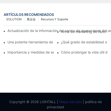
ARTÍCULOS RECOMENDADOS
SOLUTION
奥运会
Recursos Y Soporte
Actualización de la información del centro de operaciones del a
Arma de marketing de Auto 4S:
Una potente herramienta de comunicación para organizaciones d
¿Qué grado de estabilidad ofr
Importancia y medidas de seguridad del servicio posventa de p
Cómo prolongar la vida útil de
Copyright © 2026 LIGHTALL |
Mapa del sitio
|
política de
privacidad