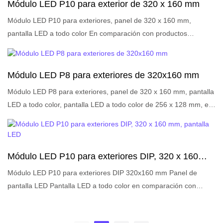
buena reputación en el mercado. LIGHTALL resume los defectos
Módulo LED P10 para exterior de 320 x 160 mm
de los productos anteriores y los mejora continuamente. Las
Módulo LED P10 para exteriores, panel de 320 x 160 mm,
especificaciones del módulo LED P8 para exteriores, panel de
pantalla LED a todo color En comparación con productos
256 x 128 mm, pantalla LED a todo color, se pueden personalizar
similares en el mercado, tiene ventajas sobresalientes
según sus necesidades. Breve descripción:
incomparables en términos de rendimiento, calidad, apariencia,
etc., y goza de una buena reputación en el mercado. LIGHTALL
Módulo LED P8 para exteriores de 320x160 mm
resume los defectos de los productos anteriores y los mejora
Módulo LED P8 para exteriores, panel de 320 x 160 mm, pantalla
continuamente. Las especificaciones del módulo LED P10 para
LED a todo color, pantalla LED a todo color de 256 x 128 mm, en
exteriores, panel de pantalla LED de 320 x 160 mm, pantalla LED
comparación con productos similares en el mercado, tiene
a todo color se pueden personalizar según sus necesidades.
ventajas sobresalientes incomparables en términos de
Descripción breve:
rendimiento, calidad, apariencia, etc., y goza de una buena
Módulo LED P10 para exteriores DIP, 320 x 160
reputación en el mercado. LIGHTALL resume los defectos de los
mm, pantalla LED
productos anteriores y los mejora continuamente. Las
Módulo LED P10 para exteriores DIP 320x160 mm Panel de
especificaciones del módulo LED P8 para exteriores, panel de
pantalla LED Pantalla LED a todo color en comparación con
pantalla LED de 320 x 160 mm, pantalla LED a todo color, panel
productos similares en el mercado, tiene ventajas sobresalientes
de pantalla LED de 256 x 128 mm a todo color se pueden
incomparables en términos de rendimiento, calidad, apariencia,
personalizar según sus necesidades. Breve descripción: