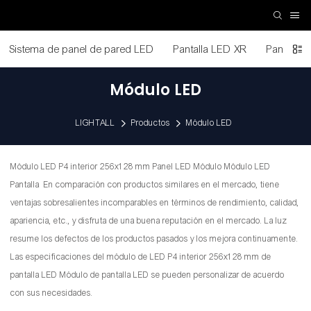
Sistema de panel de pared LED
Pantalla LED XR
Pantalla 
Módulo LED
LIGHTALL
Productos
Módulo LED
Módulo LED P4 interior 256x128 mm Panel LED Módulo Módulo LED
Pantalla En comparación con productos similares en el mercado, tiene
ventajas sobresalientes incomparables en términos de rendimiento, calidad,
apariencia, etc., y disfruta de una buena reputación en el mercado. La luz
resume los defectos de los productos pasados ​​y los mejora continuamente.
Las especificaciones del módulo de LED P4 interior 256x128 mm de
pantalla LED Módulo de pantalla LED se pueden personalizar de acuerdo
con sus necesidades.