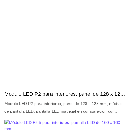
pantalla LED se pueden personalizar según sus necesidades.
Breve descripción:
Módulo LED P2 para interiores, panel de 128 x 128
mm, módulo de pantalla LED, pantalla LED matricial
Módulo LED P2 para interiores, panel de 128 x 128 mm, módulo
de pantalla LED, pantalla LED matricial en comparación con
productos similares en el mercado, tiene ventajas sobresalientes
incomparables en términos de rendimiento, calidad, apariencia,