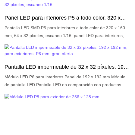
ventajas sobresalientes incomparables en términos de
pueden personalizar según sus necesidades.
rendimiento, calidad, apariencia, etc., y goza de una buena
Panel LED para interiores P5 a todo color, 320 x
reputación en el mercado. LIGHTALL resume los defectos de
160 mm, 64 x 32 píxeles, escaneo 1/16
productos anteriores y los mejora continuamente. Las
Pantalla LED SMD P5 para interiores a todo color de 320 x 160
especificaciones del módulo de pantalla LED P4 SMD2121
mm, 64 x 32 píxeles, escaneo 1/16, panel LED para interiores,
256*128 mm, panel LED de matriz de escenario, pantalla LED
matriz LED, pantalla LED HD en comparación con productos
para interiores se pueden personalizar según sus necesidades.
similares en el mercado, tiene ventajas sobresalientes
incomparables en términos de rendimiento, calidad, apariencia,
Pantalla LED impermeable de 32 x 32 píxeles, 192
etc., y goza de una buena reputación en el mercado. LIGHTALL
x 192 mm, para exteriores, P6 mm, gran oferta
resume los defectos de los productos anteriores y los mejora
Módulo LED P6 para interiores Panel de 192 x 192 mm Módulo
continuamente. Las especificaciones de la pantalla LED SMD P5
de pantalla LED Pantalla LED en comparación con productos
para interiores a todo color de 320 x 160 mm, 64 x 32 píxeles,
similares en el mercado, tiene ventajas sobresalientes
escaneo 1/16, panel LED para interiores, matriz LED, pantalla
incomparables en términos de rendimiento, calidad, apariencia,
LED HD se pueden personalizar según sus necesidades.
etc., y goza de una buena reputación en el mercado. LIGHTALL
resume los defectos de los productos anteriores y los mejora
continuamente. Las especificaciones del módulo LED P6 para
interiores, panel de 192 x 192 mm, módulo de pantalla LED,