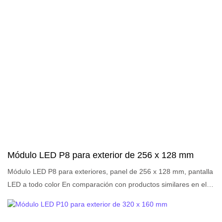
pantalla LED se pueden personalizar según sus necesidades.
Breve descripción:
Módulo LED P8 para exterior de 256 x 128 mm
Módulo LED P8 para exteriores, panel de 256 x 128 mm, pantalla
LED a todo color En comparación con productos similares en el
mercado, tiene ventajas sobresalientes incomparables en
términos de rendimiento, calidad, apariencia, etc., y goza de una