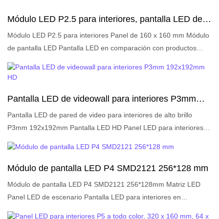
etc., y goza de una buena reputación en el mercado. LIGHTALL
Módulo LED P2.5 para interiores, pantalla LED de
resume los defectos de los productos anteriores y los mejora
160 x 160 mm
continuamente. Las especificaciones del módulo LED P2 para
Módulo LED P2.5 para interiores Panel de 160 x 160 mm Módulo
interiores, panel de 128 x 128 mm, módulo de pantalla LED,
de pantalla LED Pantalla LED en comparación con productos
pantalla LED de matriz se pueden personalizar según sus
similares en el mercado, tiene ventajas sobresalientes
necesidades. Breve descripción:
incomparables en términos de rendimiento, calidad, apariencia,
etc., y goza de una buena reputación en el mercado. LIGHTALL
Pantalla LED de videowall para interiores P3mm
resume los defectos de los productos anteriores y los mejora
192x192mm HD
continuamente. Las especificaciones del módulo LED P2.5 para
Pantalla LED de pared de video para interiores de alto brillo
interiores, panel de 160 x 160 mm, módulo de pantalla LED,
P3mm 192x192mm Pantalla LED HD Panel LED para interiores
pantalla LED se pueden personalizar según sus necesidades.
en comparación con productos similares en el mercado, tiene
Breve descripción:
ventajas sobresalientes incomparables en términos de
rendimiento, calidad, apariencia, etc., y goza de una buena
Módulo de pantalla LED P4 SMD2121 256*128 mm
reputación en el mercado. LIGHTALL resume los defectos de
Módulo de pantalla LED P4 SMD2121 256*128mm Matriz LED
productos anteriores y los mejora continuamente. Las
Panel LED de escenario Pantalla LED para interiores en
especificaciones del panel LED para interiores con pantalla de
comparación con productos similares en el mercado, tiene
video de 192 x 192 mm y alto brillo para interiores P3 mm se