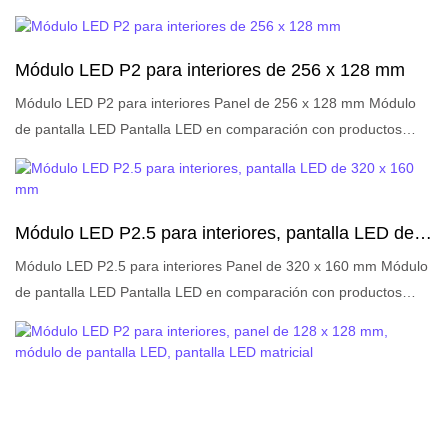
Módulo LED P2 para interiores de 256 x 128 mm
Módulo LED P2 para interiores Panel de 256 x 128 mm Módulo
de pantalla LED Pantalla LED en comparación con productos
similares en el mercado, tiene ventajas sobresalientes
incomparables en términos de rendimiento, calidad, apariencia,
etc., y goza de una buena reputación en el mercado. LIGHTALL
Módulo LED P2.5 para interiores, pantalla LED de
resume los defectos de los productos anteriores y los mejora
320 x 160 mm
continuamente. Las especificaciones del módulo LED P2 para
Módulo LED P2.5 para interiores Panel de 320 x 160 mm Módulo
interiores, panel de 256 x 128 mm, módulo de pantalla LED,
de pantalla LED Pantalla LED en comparación con productos
pantalla LED se pueden personalizar según sus necesidades.
similares en el mercado, tiene ventajas sobresalientes
Breve descripción:
incomparables en términos de rendimiento, calidad, apariencia,
etc., y goza de una buena reputación en el mercado. LIGHTALL
resume los defectos de los productos anteriores y los mejora
continuamente. Las especificaciones del módulo LED P2.5 para
interiores, panel de 320 x 160 mm, módulo de pantalla LED,