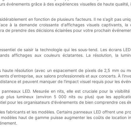
eurs événements grâce à des expériences visuelles de haute qualité, i
dérablement en fonction de plusieurs facteurs. Il ne s'agit pas unique
l. Face à la demande croissante d'affichages visuels captivants, l
a de prendre des décisions éclairées pour votre prochain événemen
 essentiel de saisir la technologie qui les sous-tend. Les écrans 
nds affichages aux couleurs éclatantes. La résolution, la lumin
ns haute résolution (avec un espacement de pixels de 2,5 mm ou mo
nts d'entreprise, aux salons professionnels et aux concerts. À l'in
à distance et peuvent manquer de l'impact visuel requis pour les év
anneaux LED. Mesurée en nits, elle est cruciale pour la visibilit
 plus lumineux (environ 5 000 nits ou plus) que les applications
ssentiel pour les organisateurs d'événements de bien comprendre ces é
on les fabricants et les modèles. Certains panneaux LED offrent une p
des modèles haut de gamme puisse augmenter les coûts de location ini
vénement.