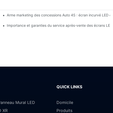
Arme marketing des concessions Auto 4S : écran incurvé LED et
alerte dynamique de vol pour écran LED intérieur haute luminosité
entouse magnétique ?
Importance et garanties du service après-vente des écrans LE
QUICK LINKS
anneau Mural LED
Domicile
D XR
Produits