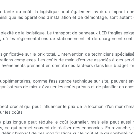
rtante du coût, la logistique peut également avoir un impact con
ainsi que les opérations d'installation et de démontage, sont autant 
lexité de la logistique. Le transport de panneaux LED fragiles exige
bain, où les réglementations de stationnement et de chargement sont 
ignificative sur le prix total. L'intervention de techniciens spéciali
ations complexes. Les coûts de main-d'œuvre associés à ces services 
 d'événements prennent en compte ces facteurs dans leur budget lorsq
es supplémentaires, comme l'assistance technique sur site, peuvent 
rganisateurs de mieux évaluer les coûts prévus et de planifier en co
pect crucial qui peut influencer le prix de la location d'un mur d'i
ur les coûts.
e plus longue peut réduire le coût journalier, mais elle peut aussi
rs, ce qui permet souvent de réaliser des économies. En revanche, 
définir l'impact de ces modifications sur le coût et la disponibilité c