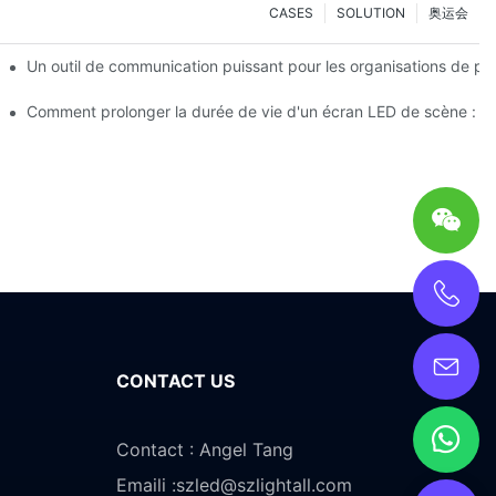
CASES
SOLUTION
奥运会
 expérience d’essai immersive en réalité augmentée
Un outil de communication puissant pour les organisations de pro
D de scène
Comment prolonger la durée de vie d'un écran LED de scène : Gu
CONTACT US
Contact : Angel Tang
Emaili :
szled@szlightall.com