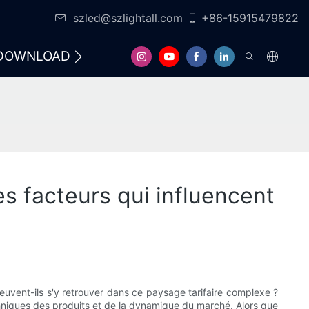
szled@szlightall.com
+86-15915479822
DOWNLOAD
FAQS
s facteurs qui influencent
euvent-ils s'y retrouver dans ce paysage tarifaire complexe ?
hniques des produits et de la dynamique du marché. Alors que