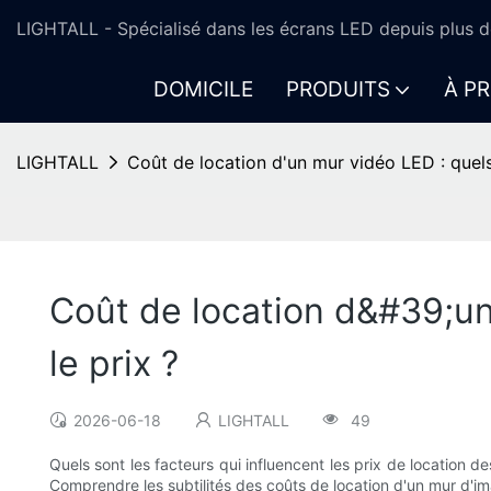
LIGHTALL - Spécialisé dans les écrans LED depuis plus d
DOMICILE
PRODUITS
À P
LIGHTALL
Coût de location d'un mur vidéo LED : quels 
Coût de location d&#39;un 
le prix ?
2026-06-18
LIGHTALL
49
Quels sont les facteurs qui influencent les prix de location
Comprendre les subtilités des coûts de location d'un mur d'