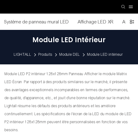
Système de panneau mural LED
Affichage LED XR
Afficha
Module LED Intérieur
LIGHTALL
Produits
Module DEL
Module LED intérieur
Module LED P2 intérieur 128x128mm Panneau Afficher le module Matrix
LED Écran Par rapport à des produits similaires sur le marché, il présente
des avantages exceptionnels incomparables en termes de performances,
de qualité, d'apparence, etc., et jouit d'une bonne réputation sur le marché.
Lightall résume les défauts des produits antérieurs et les améliore
continuellement. Les spécifications de l'écran de la LED du module de LED
P2 intérieur 128x128mm peuvent être personnalisées en fonction de vos
besoins.