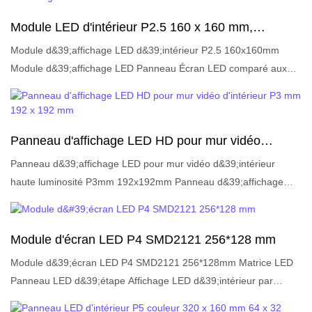
d&39;apparence, etc., et jouit d&39;une bonne réputation sur le
Module LED d'intérieur P2.5 160 x 160 mm,
marché.LIGHTALL résume les défauts des produits passés et les
panneau d'affichage LED
améliore continuellement. Les spécifications du module LED
Module d&39;affichage LED d&39;intérieur P2.5 160x160mm
d&39;intérieur P2 128x128mm Panneau d&39;affichage LED
Module d&39;affichage LED Panneau Écran LED comparé aux
Module d&39;écran LED matriciel peuvent être personnalisées
produits similaires sur le marché, il présente des avantages
selon vos besoins.Brève description:
exceptionnels incomparables en termes de performances, de
qualité, d&39;apparence, etc., et jouit d&39;une bonne réputation
Panneau d'affichage LED HD pour mur vidéo
sur le marché.LIGHTALL résume les défauts des produits passés
d'intérieur P3 mm 192 x 192 mm
et les améliore en permanence. Les spécifications du module
Panneau d&39;affichage LED pour mur vidéo d&39;intérieur
LED d&39;intérieur P2.5 160x160mm Panneau Module
haute luminosité P3mm 192x192mm Panneau d&39;affichage
d&39;affichage LED Écran LED peuvent être personnalisées
LED HD pour intérieur par rapport aux produits similaires sur le
selon vos besoins.Brève description:
marché, il présente des avantages exceptionnels incomparables
en termes de performances, de qualité, d&39;apparence, etc., et
Module d'écran LED P4 SMD2121 256*128 mm
jouit d&39;une bonne réputation sur le marché. LIGHTALL
Module d&39;écran LED P4 SMD2121 256*128mm Matrice LED
résume les défauts des produits passés et les améliore
Panneau LED d&39;étape Affichage LED d&39;intérieur par
continuellement. Les spécifications de l&39;affichage LED pour
rapport aux produits similaires sur le marché, il présente des
mur vidéo d&39;intérieur haute luminosité P3mm 192x192mm