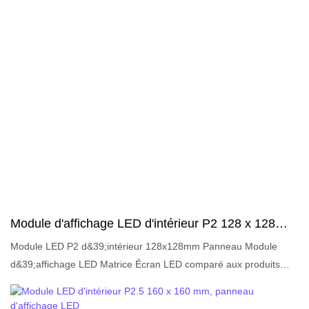
LED Module d&39;écran LED peuvent être personnalisées selon
vos besoins.Brève description:
Module d'affichage LED d'intérieur P2 128 x 128
mm, panneau LED, module d'affichage matriciel
Module LED P2 d&39;intérieur 128x128mm Panneau Module
d&39;affichage LED Matrice Écran LED comparé aux produits
similaires sur le marché, il présente des avantages exceptionnels
incomparables en termes de performances, de qualité,