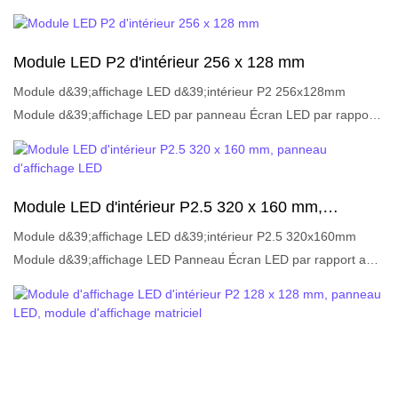
Module LED P2 d'intérieur 256 x 128 mm
Module d&39;affichage LED d&39;intérieur P2 256x128mm
Module d&39;affichage LED par panneau Écran LED par rapport
aux produits similaires sur le marché, il présente des avantages
exceptionnels incomparables en termes de performances, de
qualité, d&39;apparence, etc., et jouit d&39;une bonne réputation
Module LED d'intérieur P2.5 320 x 160 mm,
sur le marché.LIGHTALL résume les défauts des produits passés
panneau d'affichage LED
et les améliore continuellement. Les spécifications du module
Module d&39;affichage LED d&39;intérieur P2.5 320x160mm
LED d&39;intérieur P2 256x128mm Panneau d&39;affichage LED
Module d&39;affichage LED Panneau Écran LED par rapport aux
Module d&39;écran LED peuvent être personnalisées selon vos
produits similaires sur le marché, il présente des avantages
besoins.Brève description:
exceptionnels incomparables en termes de performances, de
qualité, d&39;apparence, etc., et jouit d&39;une bonne réputation
sur le marché.LIGHTALL résume les défauts des produits passés
et les améliore en permanence. Les spécifications du module
LED d&39;intérieur P2.5 320x160mm Panneau d&39;affichage