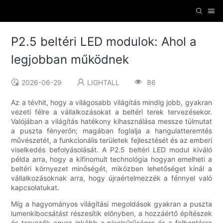
P2.5 beltéri LED modulok: Ahol a
legjobban működnek
2026-06-29
LIGHTALL
86
Az a tévhit, hogy a világosabb világítás mindig jobb, gyakran
vezeti félre a vállalkozásokat a beltéri terek tervezésekor.
Valójában a világítás hatékony kihasználása messze túlmutat
a puszta fényerőn; magában foglalja a hangulatteremtés
művészetét, a funkcionális területek fejlesztését és az emberi
viselkedés befolyásolását. A P2.5 beltéri LED modul kiváló
példa arra, hogy a kifinomult technológia hogyan emelheti a
beltéri környezet minőségét, miközben lehetőséget kínál a
vállalkozásoknak arra, hogy újraértelmezzék a fénnyel való
kapcsolatukat.
Míg a hagyományos világítási megoldások gyakran a puszta
lumenkibocsátást részesítik előnyben, a hozzáértő építészek
és tervezők egyre inkább a pixelsűrűségre és a felbontásra