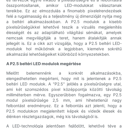
összpontosítanak, amikor LED-modulokat választanak
tereikbe. Ez az elmozdulás a finomabb pixelelrendezések
felé a rugalmasság és a teljesítmény új dimenzióját nyitja meg
a beltéri alkalmazásokban. A P2.5 modulok a kisebb
pixelsűrűségükkel lehetővé teszik a vizuális megjelenítés
élességét és az adaptálható világítási sémákat, amelyek
nemcsak megvilágítják a teret, hanem átalakítják annak
jellegét is. Ez a cikk azt vizsgálja, hogy a P2.5 beltéri LED-
modulok hol működnek a legjobban, kiemelve sokrétű
alkalmazási lehetőségeiket különböző környezetekben.
A P2.5 beltéri LED modulok megértése
Mielőtt belemennénk a konkrét alkalmazásokba,
elengedhetetlen megérteni, hogy mit is jelentenek a P2.5
beltéri LED modulok. A "P2.5" jelölés a pixelsűrűségre utal,
ami két szomszédos pixel középpontja közötti távolság
milliméterben mérve. Egyszerűbben fogalmazva, egy P2.5
modul pixelsűrűsége 2,5 mm, ami hihetetlenül nagy
felbontást eredményez. Ez a felbontás azt jelenti, hogy a
P2.5 modulokon megjelenített képek és videók élesek és
élénken részletgazdagok, még kis távolságból is.
A LED-technológia jelentősen fejlődött, lehetővé téve a