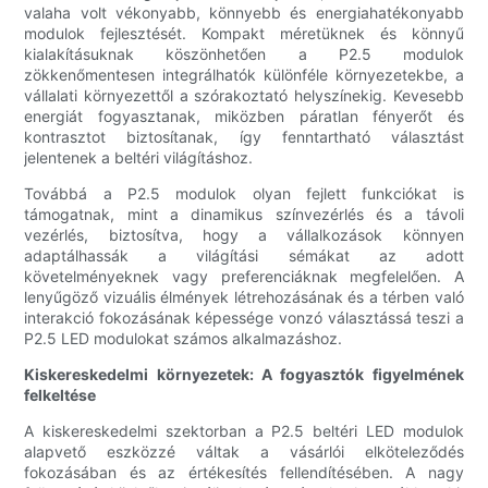
valaha volt vékonyabb, könnyebb és energiahatékonyabb
modulok fejlesztését. Kompakt méretüknek és könnyű
kialakításuknak köszönhetően a P2.5 modulok
zökkenőmentesen integrálhatók különféle környezetekbe, a
vállalati környezettől a szórakoztató helyszínekig. Kevesebb
energiát fogyasztanak, miközben páratlan fényerőt és
kontrasztot biztosítanak, így fenntartható választást
jelentenek a beltéri világításhoz.
Továbbá a P2.5 modulok olyan fejlett funkciókat is
támogatnak, mint a dinamikus színvezérlés és a távoli
vezérlés, biztosítva, hogy a vállalkozások könnyen
adaptálhassák a világítási sémákat az adott
követelményeknek vagy preferenciáknak megfelelően. A
lenyűgöző vizuális élmények létrehozásának és a térben való
interakció fokozásának képessége vonzó választássá teszi a
P2.5 LED modulokat számos alkalmazáshoz.
Kiskereskedelmi környezetek: A fogyasztók figyelmének
felkeltése
A kiskereskedelmi szektorban a P2.5 beltéri LED modulok
alapvető eszközzé váltak a vásárlói elköteleződés
fokozásában és az értékesítés fellendítésében. A nagy