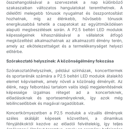
összehangolásával a szervezetek a nap különböző
szakaszaiban változatos hangulatokat teremthetnek. A
délelőtti melegebb tónusok nyugalmat és összpontosítást
hozhatnak, míg az élénkebb, hűvösebb tónusok
energikusabbá tehetik a csapatokat az együttműködésen
alapuló megbeszélések során. A P2.5 beltéri LED modulok
képességeinek kihasználásával a vállalatok átfogó
megközelítést alkalmazhatnak az alkalmazotti élmény terén,
amely az elkötelezettséget és a termelékenységet helyezi
előtérbe.
Szórakoztató helyszínek: A közönségélmény fokozása
Szórakoztatóhelyszínek, például színházak, koncerttermek
és sportarénák számára a P2.5 beltéri LED modulok átalakító
elemet képviselnek, amely növeli a közönség élményét. Az
élénk, nagy felbontású tartalom valós idejű megjelenítésének
képessége izgalmas réteget ad a koncerteknek,
előadásoknak és sporteseményeknek, így azok még
lebilincselőbbek és magával ragadóbbak.
Koncertkörnyezetben a P2.5 modulok a vizuális élmények
széles skáláját képesek közvetíteni, a dinamikus
fényjátékoktól kezdve az előadói felvételekig, így teljes