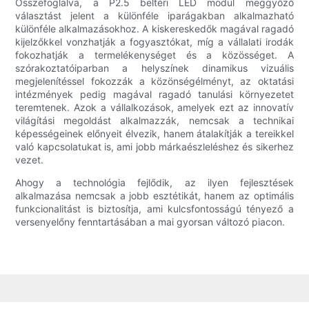
Összefoglalva, a P2.5 beltéri LED modul meggyőző
választást jelent a különféle iparágakban alkalmazható
különféle alkalmazásokhoz. A kiskereskedők magával ragadó
kijelzőkkel vonzhatják a fogyasztókat, míg a vállalati irodák
fokozhatják a termelékenységet és a közösséget. A
szórakoztatóiparban a helyszínek dinamikus vizuális
megjelenítéssel fokozzák a közönségélményt, az oktatási
intézmények pedig magával ragadó tanulási környezetet
teremtenek. Azok a vállalkozások, amelyek ezt az innovatív
világítási megoldást alkalmazzák, nemcsak a technikai
képességeinek előnyeit élvezik, hanem átalakítják a tereikkel
való kapcsolatukat is, ami jobb márkaészleléshez és sikerhez
vezet.
Ahogy a technológia fejlődik, az ilyen fejlesztések
alkalmazása nemcsak a jobb esztétikát, hanem az optimális
funkcionalitást is biztosítja, ami kulcsfontosságú tényező a
versenyelőny fenntartásában a mai gyorsan változó piacon.