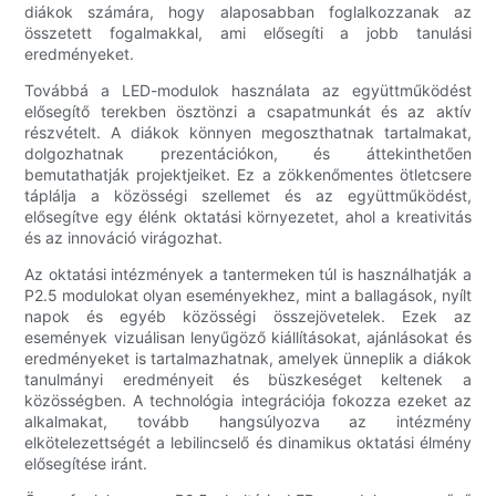
diákok számára, hogy alaposabban foglalkozzanak az
összetett fogalmakkal, ami elősegíti a jobb tanulási
eredményeket.
Továbbá a LED-modulok használata az együttműködést
elősegítő terekben ösztönzi a csapatmunkát és az aktív
részvételt. A diákok könnyen megoszthatnak tartalmakat,
dolgozhatnak prezentációkon, és áttekinthetően
bemutathatják projektjeiket. Ez a zökkenőmentes ötletcsere
táplálja a közösségi szellemet és az együttműködést,
elősegítve egy élénk oktatási környezetet, ahol a kreativitás
és az innováció virágozhat.
Az oktatási intézmények a tantermeken túl is használhatják a
P2.5 modulokat olyan eseményekhez, mint a ballagások, nyílt
napok és egyéb közösségi összejövetelek. Ezek az
események vizuálisan lenyűgöző kiállításokat, ajánlásokat és
eredményeket is tartalmazhatnak, amelyek ünneplik a diákok
tanulmányi eredményeit és büszkeséget keltenek a
közösségben. A technológia integrációja fokozza ezeket az
alkalmakat, tovább hangsúlyozva az intézmény
elkötelezettségét a lebilincselő és dinamikus oktatási élmény
elősegítése iránt.