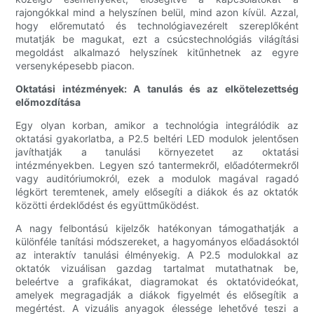
rajongókkal mind a helyszínen belül, mind azon kívül. Azzal,
hogy előremutató és technológiavezérelt szereplőként
mutatják be magukat, ezt a csúcstechnológiás világítási
megoldást alkalmazó helyszínek kitűnhetnek az egyre
versenyképesebb piacon.
Oktatási intézmények: A tanulás és az elkötelezettség
előmozdítása
Egy olyan korban, amikor a technológia integrálódik az
oktatási gyakorlatba, a P2.5 beltéri LED modulok jelentősen
javíthatják a tanulási környezetet az oktatási
intézményekben. Legyen szó tantermekről, előadótermekről
vagy auditóriumokról, ezek a modulok magával ragadó
légkört teremtenek, amely elősegíti a diákok és az oktatók
közötti érdeklődést és együttműködést.
A nagy felbontású kijelzők hatékonyan támogathatják a
különféle tanítási módszereket, a hagyományos előadásoktól
az interaktív tanulási élményekig. A P2.5 modulokkal az
oktatók vizuálisan gazdag tartalmat mutathatnak be,
beleértve a grafikákat, diagramokat és oktatóvideókat,
amelyek megragadják a diákok figyelmét és elősegítik a
megértést. A vizuális anyagok élessége lehetővé teszi a