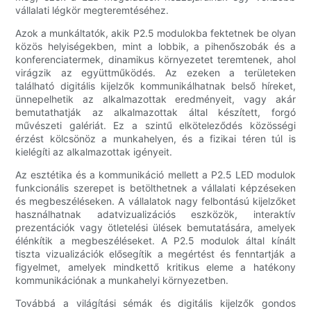
vállalati légkör megteremtéséhez.
Azok a munkáltatók, akik P2.5 modulokba fektetnek be olyan
közös helyiségekben, mint a lobbik, a pihenőszobák és a
konferenciatermek, dinamikus környezetet teremtenek, ahol
virágzik az együttműködés. Az ezeken a területeken
található digitális kijelzők kommunikálhatnak belső híreket,
ünnepelhetik az alkalmazottak eredményeit, vagy akár
bemutathatják az alkalmazottak által készített, forgó
művészeti galériát. Ez a szintű elköteleződés közösségi
érzést kölcsönöz a munkahelyen, és a fizikai téren túl is
kielégíti az alkalmazottak igényeit.
Az esztétika és a kommunikáció mellett a P2.5 LED modulok
funkcionális szerepet is betölthetnek a vállalati képzéseken
és megbeszéléseken. A vállalatok nagy felbontású kijelzőket
használhatnak adatvizualizációs eszközök, interaktív
prezentációk vagy ötletelési ülések bemutatására, amelyek
élénkítik a megbeszéléseket. A P2.5 modulok által kínált
tiszta vizualizációk elősegítik a megértést és fenntartják a
figyelmet, amelyek mindkettő kritikus eleme a hatékony
kommunikációnak a munkahelyi környezetben.
Továbbá a világítási sémák és digitális kijelzők gondos