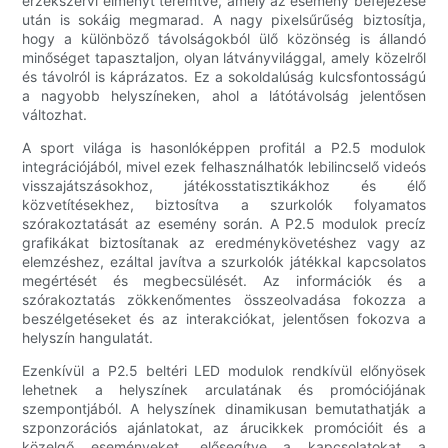
érzékszervi élményt teremtve, amely az esemény befejezése
után is sokáig megmarad. A nagy pixelsűrűség biztosítja,
hogy a különböző távolságokból ülő közönség is állandó
minőséget tapasztaljon, olyan látványvilággal, amely közelről
és távolról is káprázatos. Ez a sokoldalúság kulcsfontosságú
a nagyobb helyszíneken, ahol a látótávolság jelentősen
változhat.
A sport világa is hasonlóképpen profitál a P2.5 modulok
integrációjából, mivel ezek felhasználhatók lebilincselő videós
visszajátszásokhoz, játékosstatisztikákhoz és élő
közvetítésekhez, biztosítva a szurkolók folyamatos
szórakoztatását az esemény során. A P2.5 modulok precíz
grafikákat biztosítanak az eredménykövetéshez vagy az
elemzéshez, ezáltal javítva a szurkolók játékkal kapcsolatos
megértését és megbecsülését. Az információk és a
szórakoztatás zökkenőmentes összeolvadása fokozza a
beszélgetéseket és az interakciókat, jelentősen fokozva a
helyszín hangulatát.
Ezenkívül a P2.5 beltéri LED modulok rendkívül előnyösek
lehetnek a helyszínek arculatának és promóciójának
szempontjából. A helyszínek dinamikusan bemutathatják a
szponzorációs ajánlatokat, az árucikkek promócióit és a
közelgő eseményeket, elősegítve a kapcsolatokat a