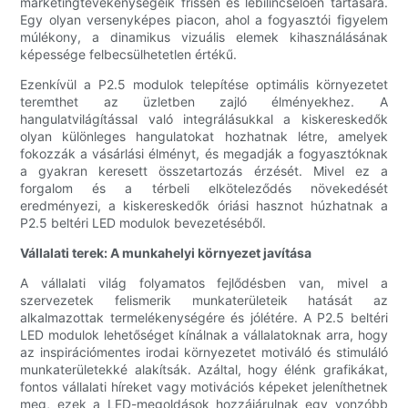
marketingtevékenységeik frissen és lebilincselően tartására.
Egy olyan versenyképes piacon, ahol a fogyasztói figyelem
múlékony, a dinamikus vizuális elemek kihasználásának
képessége felbecsülhetetlen értékű.
Ezenkívül a P2.5 modulok telepítése optimális környezetet
teremthet az üzletben zajló élményekhez. A
hangulatvilágítással való integrálásukkal a kiskereskedők
olyan különleges hangulatokat hozhatnak létre, amelyek
fokozzák a vásárlási élményt, és megadják a fogyasztóknak
a gyakran keresett összetartozás érzését. Mivel ez a
forgalom és a térbeli elköteleződés növekedését
eredményezi, a kiskereskedők óriási hasznot húzhatnak a
P2.5 beltéri LED modulok bevezetéséből.
Vállalati terek: A munkahelyi környezet javítása
A vállalati világ folyamatos fejlődésben van, mivel a
szervezetek felismerik munkaterületeik hatását az
alkalmazottak termelékenységére és jólétére. A P2.5 beltéri
LED modulok lehetőséget kínálnak a vállalatoknak arra, hogy
az inspirációmentes irodai környezetet motiváló és stimuláló
munkaterületekké alakítsák. Azáltal, hogy élénk grafikákat,
fontos vállalati híreket vagy motivációs képeket jeleníthetnek
meg, ezek a LED-megoldások hozzájárulnak egy vonzóbb