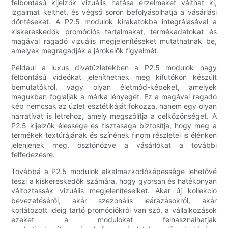
felbontású kijelzők vizuális hatása érzelmeket válthat ki,
izgalmat kelthet, és végső soron befolyásolhatja a vásárlási
döntéseket. A P2.5 modulok kirakatokba integrálásával a
kiskereskedők promóciós tartalmakat, termékadatokat és
magával ragadó vizuális megjelenítéseket mutathatnak be,
amelyek megragadják a járókelők figyelmét.
Például a luxus divatüzletekben a P2.5 modulok nagy
felbontású videókat jeleníthetnek meg kifutókon készült
bemutatókról, vagy olyan életmód-képeket, amelyek
magukban foglalják a márka lényegét. Ez a magával ragadó
kép nemcsak az üzlet esztétikáját fokozza, hanem egy olyan
narratívát is létrehoz, amely megszólítja a célközönséget. A
P2.5 kijelzők élessége és tisztasága biztosítja, hogy még a
termékek textúrájának és színének finom részletei is élénken
jelenjenek meg, ösztönözve a vásárlókat a további
felfedezésre.
Továbbá a P2.5 modulok alkalmazkodóképessége lehetővé
teszi a kiskereskedők számára, hogy gyorsan és hatékonyan
változtassák vizuális megjelenítéseiket. Akár új kollekció
bevezetéséről, akár szezonális leárazásokról, akár
korlátozott ideig tartó promóciókról van szó, a vállalkozások
ezeket a modulokat felhasználhatják