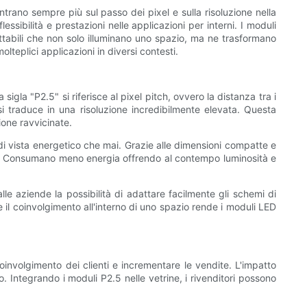
ntrano sempre più sul passo dei pixel e sulla risoluzione nella
sibilità e prestazioni nelle applicazioni per interni. I moduli
attabili che non solo illuminano uno spazio, ma ne trasformano
lteplici applicazioni in diversi contesti.
la "P2.5" si riferisce al pixel pitch, ovvero la distanza tra i
si traduce in una risoluzione incredibilmente elevata. Questa
sione ravvicinate.
 di vista energetico che mai. Grazie alle dimensioni compatte e
ento. Consumano meno energia offrendo al contempo luminosità e
le aziende la possibilità di adattare facilmente gli schemi di
 il coinvolgimento all'interno di uno spazio rende i moduli LED
coinvolgimento dei clienti e incrementare le vendite. L'impatto
o. Integrando i moduli P2.5 nelle vetrine, i rivenditori possono