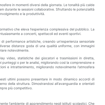
osfere in momenti diversi della giornata. Le tonalità più calde
m durante le sessioni collaborative. Sfruttando le potenzialità
involgimento e la produttività.
sformativo che eleva l'esperienza complessiva del pubblico. La
ntusiasmante a concerti, spettacoli ed eventi sportivi.
i di performance artistiche, creando un'esperienza sensoriale
 diverse distanze goda di una qualità uniforme, con immagini
ariare notevolmente.
y video, statistiche dei giocatori e trasmissioni in diretta,
ei punteggi o per le analisi, migliorando così la comprensione e
zioni e intrattenimento, migliorando notevolmente l'atmosfera
uesti ultimi possono presentare in modo dinamico accordi di
erno della struttura. Dimostrandosi all'avanguardia e orientati
empre più competitivo.
mente l'ambiente di apprendimento negli istituti scolastici. Che