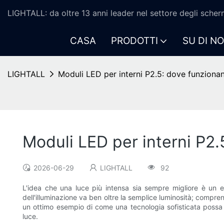
LIGHTALL: da oltre 13 anni leader nel settore degli scher
CASA
PRODOTTI
SU DI NO
LIGHTALL
Moduli LED per interni P2.5: dove funziona
Moduli LED per interni P2.
2026-06-29
LIGHTALL
92
L'idea che una luce più intensa sia sempre migliore è un eq
dell'illuminazione va ben oltre la semplice luminosità; compre
un ottimo esempio di come una tecnologia sofisticata possa mig
luce.