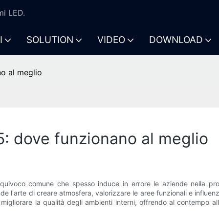
mi LED.
I
SOLUTION
VIDEO
DOWNLOAD
no al meglio
5: dove funzionano al meglio
uivoco comune che spesso induce in errore le aziende nella proget
nde l'arte di creare atmosfera, valorizzare le aree funzionali e influ
liorare la qualità degli ambienti interni, offrendo al contempo alle