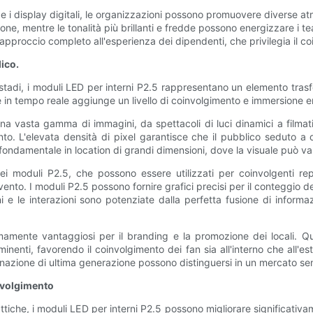
 e i display digitali, le organizzazioni possono promuovere diverse atm
e, mentre le tonalità più brillanti e fredde possono energizzare i tea
approccio completo all'esperienza dei dipendenti, che privilegia il co
lico.
 stadi, i moduli LED per interni P2.5 rappresentano un elemento tra
one in tempo reale aggiunge un livello di coinvolgimento e immersione e
na vasta gamma di immagini, da spettacoli di luci dinamici a filmat
to. L'elevata densità di pixel garantisce che il pubblico seduto a
è fondamentale in location di grandi dimensioni, dove la visuale può v
ei moduli P2.5, che possono essere utilizzati per coinvolgenti repla
vento. I moduli P2.5 possono fornire grafici precisi per il conteggio d
i e le interazioni sono potenziate dalla perfetta fusione di informa
emamente vantaggiosi per il branding e la promozione dei locali. Q
nti, favorendo il coinvolgimento dei fan sia all'interno che all'est
luminazione di ultima generazione possono distinguersi in un mercato s
involgimento
attiche, i moduli LED per interni P2.5 possono migliorare significativa