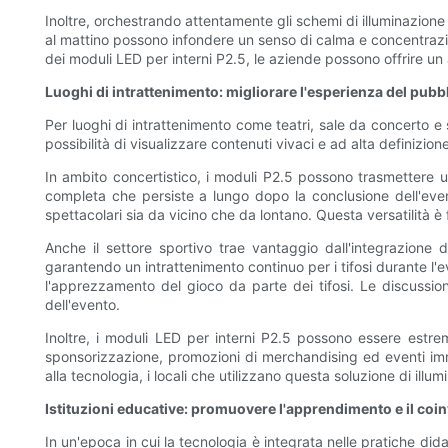
Inoltre, orchestrando attentamente gli schemi di illuminazione
al mattino possono infondere un senso di calma e concentrazion
dei moduli LED per interni P2.5, le aziende possono offrire un 
Luoghi di intrattenimento: migliorare l'esperienza del pubb
Per luoghi di intrattenimento come teatri, sale da concerto e
possibilità di visualizzare contenuti vivaci e ad alta definizi
In ambito concertistico, i moduli P2.5 possono trasmettere u
completa che persiste a lungo dopo la conclusione dell'even
spettacolari sia da vicino che da lontano. Questa versatilità 
Anche il settore sportivo trae vantaggio dall'integrazione d
garantendo un intrattenimento continuo per i tifosi durante l'e
l'apprezzamento del gioco da parte dei tifosi. Le discussion
dell'evento.
Inoltre, i moduli LED per interni P2.5 possono essere estr
sponsorizzazione, promozioni di merchandising ed eventi immine
alla tecnologia, i locali che utilizzano questa soluzione di il
Istituzioni educative: promuovere l'apprendimento e il co
In un'epoca in cui la tecnologia è integrata nelle pratiche did