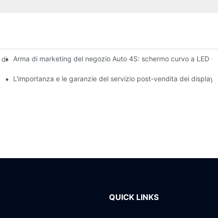
Arma di marketing del negozio Auto 4S: schermo curvo a LED + e
di avviso dinamico del volo per schermo LED interno ad alta luminos
zione magnetica?
L'importanza e le garanzie del servizio post-vendita dei display
QUICK LINKS