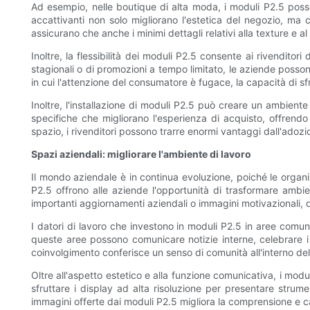
Ad esempio, nelle boutique di alta moda, i moduli P2.5 posso
accattivanti non solo migliorano l'estetica del negozio, ma 
assicurano che anche i minimi dettagli relativi alla texture e a
Inoltre, la flessibilità dei moduli P2.5 consente ai rivenditor
stagionali o di promozioni a tempo limitato, le aziende posso
in cui l'attenzione del consumatore è fugace, la capacità di sfr
Inoltre, l'installazione di moduli P2.5 può creare un ambiente
specifiche che migliorano l'esperienza di acquisto, offrend
spazio, i rivenditori possono trarre enormi vantaggi dall'adozi
Spazi aziendali: migliorare l'ambiente di lavoro
Il mondo aziendale è in continua evoluzione, poiché le organiz
P2.5 offrono alle aziende l'opportunità di trasformare ambient
importanti aggiornamenti aziendali o immagini motivazionali, 
I datori di lavoro che investono in moduli P2.5 in aree comun
queste aree possono comunicare notizie interne, celebrare i 
coinvolgimento conferisce un senso di comunità all'interno del
Oltre all'aspetto estetico e alla funzione comunicativa, i mod
sfruttare i display ad alta risoluzione per presentare strume
immagini offerte dai moduli P2.5 migliora la comprensione e c