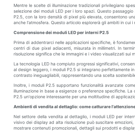
Mentre le scelte di illuminazione tradizionali privilegiano sp
selezione dei moduli LED per i loro spazi. Questo passaggio a 
P2.5, con la loro densità di pixel più elevata, consentono un
anche l'atmosfera. Questo articolo esplorerà gli ambiti in cui i
Comprensione dei moduli LED per interni P2.5
Prima di addentrarci nelle applicazioni specifiche, è fondamen
centri di due pixel adiacenti, misurata in millimetri. In te
risoluzione significa che le immagini e i video visualizzati sui 
La tecnologia LED ha compiuto progressi significativi, consent
al design leggero, i moduli P2.5 si integrano perfettamente i
contrasto ineguagliabili, rappresentando una scelta sostenibile
Inoltre, i moduli P2.5 supportano funzionalità avanzate come 
illuminazione in base a esigenze o preferenze specifiche. La c
P2.5 un'opzione interessante per una moltitudine di applicazio
Ambienti di vendita al dettaglio: come catturare l'attenzio
Nel settore della vendita al dettaglio, i moduli LED per inter
visivo dei display ad alta risoluzione può suscitare emozioni, 
mostrare contenuti promozionali, dettagli sui prodotti e displa