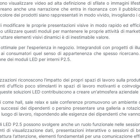
no visualizzare video ad alta definizione di sfilate o immagini lif
creano anche una narrazione che entra in risonanza con il pubblico
l colore dei prodotti siano rappresentati in modo vivido, invogliando i c
i di modificare le proprie presentazioni visive in modo rapido ed effici
no utilizzare questi moduli per mantenere le proprie attività di mark
uttare elementi visivi dinamici è di inestimabile valore.
 ottimale per l'esperienza in negozio. Integrandoli con progetti di i
o ai consumatori quel senso di appartenenza che spesso ricercano. G
one dei moduli LED per interni P2.5.
zazioni riconoscono l'impatto dei propri spazi di lavoro sulla produt
i d'ufficio poco stimolanti in spazi di lavoro motivanti e coinvolge
queste soluzioni LED contribuiscono a creare un'atmosfera aziendale 
i come hall, sale relax e sale conferenze promuovono un ambiente din
successi dei dipendenti o persino presentare una galleria a rotazion
 luogo di lavoro, rispondendo alle esigenze dei dipendenti che vanno o
uli LED P2.5 possono svolgere anche un ruolo funzionale nelle sessio
nti di visualizzazione dati, presentazioni interattive o sessioni di 
attura l'attenzione, elementi fondamentali per una comunicazione effi