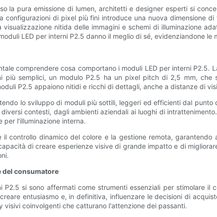
esso la pura emissione di lumen, architetti e designer esperti si conce
configurazioni di pixel più fini introduce una nuova dimensione di fles
a visualizzazione nitida delle immagini e schemi di illuminazione ad
 moduli LED per interni P2.5 danno il meglio di sé, evidenziandone le mo
tale comprendere cosa comportano i moduli LED per interni P2.5. La sig
rmini più semplici, un modulo P2.5 ha un pixel pitch di 2,5 mm, che 
moduli P2.5 appaiono nitidi e ricchi di dettagli, anche a distanze di vi
endo lo sviluppo di moduli più sottili, leggeri ed efficienti dal punto
n diversi contesti, dagli ambienti aziendali ai luoghi di intrattenim
 per l'illuminazione interna.
il controllo dinamico del colore e la gestione remota, garantendo al
apacità di creare esperienze visive di grande impatto e di migliorare
ni.
ne del consumatore
ni P2.5 si sono affermati come strumenti essenziali per stimolare il 
creare entusiasmo e, in definitiva, influenzare le decisioni di acquist
y visivi coinvolgenti che catturano l'attenzione dei passanti.