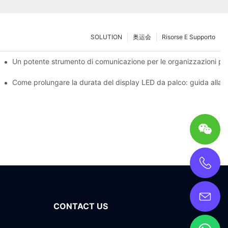
SOLUTION
奥运会
Risorse E Supporto
sperienza di test drive immersiva della tecnologia AR
Un potente strumento di comunicazione per le organizzazioni per
ità
 LED da palco
Come prolungare la durata del display LED da palco: guida alla 
CONTACT US