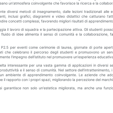
creano un'atmosfera coinvolgente che favorisce la ricerca e la collabor
te diversi metodi di insegnamento, dalle lezioni tradizionali alle 
ti, inclusi grafici, diagrammi e video didattici che catturano l'a
ondire concetti complessi, favorendo migliori risultati di apprendiment
oraggia il lavoro di squadra e la partecipazione attiva. Gli studenti po
fluido di idee alimenta il senso di comunità e la collaborazione, 
oduli P2.5 per eventi come cerimonie di laurea, giornate di porte aper
tati che celebrano il percorso degli studenti e promuovono un senso
ormente l'impegno dell'istituto nel promuovere un'esperienza educativ
elta interessante per una vasta gamma di applicazioni in diversi set
produttività e il senso di comunità. Nel settore dell'intrattenimento, 
ere un ambiente di apprendimento coinvolgente. Le aziende che ado
 il rapporto con i propri spazi, migliorando la percezione del march
essi garantisce non solo un'estetica migliorata, ma anche una funz