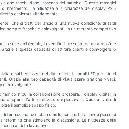
estyle che racchiudono l'essenza del marchio. Queste immagini
 di riferimento. La nitidezza e la chiarezza dei display P2.5
lienti a esplorare ulteriormente.
ente. Che si tratti del lancio di una nuova collezione, di saldi
eting sempre fresche e coinvolgenti. In un mercato competitivo
lluminazione ambientale, i rivenditori possono creare atmosfere
razie a questa capacità di attirare clienti e coinvolgere lo
tività e sul benessere dei dipendenti. I moduli LED per interni
nti. Grazie alla loro capacità di visualizzare grafiche vivaci,
più coinvolgente.
amico in cui la collaborazione prospera. I display digitali in
e di opere d'arte realizzate dal personale. Questo livello di
ltre il semplice spazio fisico.
ni di formazione aziendale e nelle riunioni. Le aziende possono
brainstorming che stimolano la discussione. La nitidezza delle
cace in ambito lavorativo.