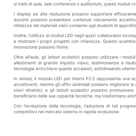
si tratti di aule, sale conferenze o auditorium, questi moduli 
I display ad alta risoluzione possono supportare efficacemen
docenti possono presentare contenuti visivamente accattivan
nitidezza dei materiali visivi consente agli studenti di approf
Inoltre, l'utilizzo di moduli LED negli spazi collaborativi inc
e mostrare i propri progetti con chiarezza. Questo scambio 
innovazione possono fiorire.
Oltre all'aula, gli istituti scolastici possono utilizzare i m
allestimenti di grande impatto visivo, testimonianze e risul
tecnologia arricchisce queste occasioni, sottolineando ulteri
In sintesi, il modulo LED per interni P2.5 rappresenta una sc
accattivanti, mentre gli uffici aziendali possono migliorare la 
visivi dinamici, e gli istituti scolastici possono promuov
beneficiano delle sue capacità tecniche, ma trasformano anche
Con l'evoluzione della tecnologia, l'adozione di tali progr
competitivo nel mercato odierno in rapida evoluzione.