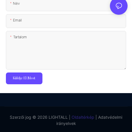
Név
Email
Tartalom
Küldje El Most
Szerzői jog © 2026 LIGHTALL |
Oldaltérkép
|
Adatvédelmi
irányelvek