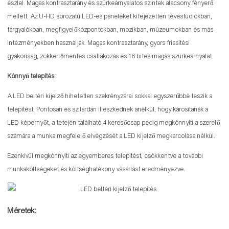
észlel. Magas kontrasztarány és szürkeárnyalatos szintek alacsony fényerő
mellett. Az U-HD sorozatú LED-es paneleket kifejezetten tévéstúdiókban,
tárgyalókban, megfigyelőközpontokban, mozikban, múzeumokban és más
intézményekben használják. Magas kontrasztarány, gyors frissítési
gyakoriság, zökkenőmentes csatlakozás és 16 bites magas szürkeárnyalat.
Könnyű telepítés:
A LED beltéri kijelző hihetetlen szekrényzárai sokkal egyszerűbbé teszik a
telepítést. Pontosan és szilárdan illeszkednek anélkül, hogy károsítanák a
LED képernyőt, a tetején található 4 keresőcsap pedig megkönnyíti a szerelő
számára a munka megfelelő elvégzését a LED kijelző megkarcolása nélkül.
Ezenkívül megkönnyíti az egyemberes telepítést, csökkentve a további
munkaköltségeket és költséghatékony vásárlást eredményezve.
Méretek: