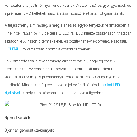
konzisztens teljesítménnyel rendelkeznek. A stabil LED-es gyöngychipek és
a prémium SMD kellékek használatával hosszú élettartamot garantálnak.
A teljesítmény, a minőség, a megjelenés és egyéb tényezők tekintetében a
Fine Pixel P1.2/P1.5/P1.8 beltéri HD LED fali LED kijelző összehasonlíthatatlan
a piacon lévő hasonló termékekkel, és pozitív hírnévnek örvend. Ráadásul,
LIGHTALL
folyamatosan finomítja korábbi termékeit.
Lelkiismeretes vállalatként mindig arra törekszünk, hogy fejlesszük
termékeinket. Az ebben az új korszakban bemutatott hihetetlen HD LED
videófal kijelző magas pixelaránnyal rendelkezik, és az Ön igényeihez
igazítható. Mindenki elégedett ezzel a jól definiált és ápolt
beltéri LED
kijelzővel
, amely a szokásosnál is jobban vonzza a figyelmet.
Specifikációk:
Újonnan generált szekrények: