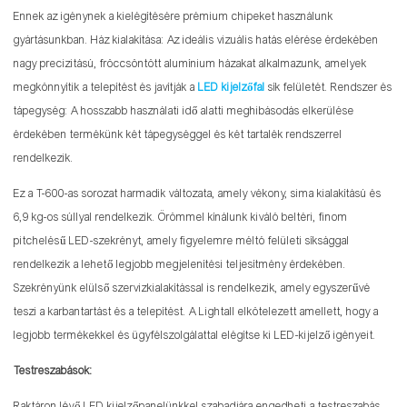
Ennek az igénynek a kielégítésére prémium chipeket használunk
gyártásunkban. Ház kialakítása: Az ideális vizuális hatás elérése érdekében
nagy precizitású, fröccsöntött alumínium házakat alkalmazunk, amelyek
megkönnyítik a telepítést és javítják a
LED kijelzőfal
sík felületét. Rendszer és
tápegység: A hosszabb használati idő alatti meghibásodás elkerülése
érdekében termékünk két tápegységgel és két tartalék rendszerrel
rendelkezik.
Ez a T-600-as sorozat harmadik változata, amely vékony, sima kialakítású és
6,9 kg-os súllyal rendelkezik. Örömmel kínálunk kiváló beltéri, finom
pitchelésű LED-szekrényt, amely figyelemre méltó felületi síksággal
rendelkezik a lehető legjobb megjelenítési teljesítmény érdekében.
Szekrényünk elülső szervizkialakítással is rendelkezik, amely egyszerűvé
teszi a karbantartást és a telepítést. A Lightall elkötelezett amellett, hogy a
legjobb termékekkel és ügyfélszolgálattal elégítse ki LED-kijelző igényeit.
Testreszabások:
Raktáron lévő LED kijelzőpanelünkkel szabadjára engedheti a testreszabás