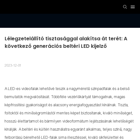
Lélegzetelállító tisztasággal alakítsa át terét: A 
következő generációs beltéri LED kijelző
2023-12-01
A LED-es videofalak lehetővé teszik a nagyméretű színpadfalak és a belső
bemutatók megvalósítását. Többféle vezérlőkártyát támogatnak, magas
képfrissítési gyakoriságot és alacsony energiafogyasztást kínálnak. Tiszta,
foltoktól és minőségromlástól mentes képet biztosítanak, kiváló minőséget,
hosszú élettartamot és bármilyen videoformátum lejátszásának lehetőségét
kínálják. A beltéri és kültéri használatra egyaránt alkalmas, teljes színű, nagy
felbontású bérelhető LED-falak sima illesztéssel, kiváló síkfelülettel és