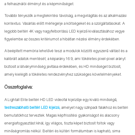
a felhasználói élményt és a képminőséget.
További tényezők a megtekintési távolság, a megvilágítás és az alkalmazási
kontextus. Vásárlás előtt mérlegelje a költségeket és a szolgáltatásokat. A
legjobb beltéri 4K vagy nagyfelbontású LED kijelző kiválasztásához vegye
figyelembe az összes kritériumot a hibátlan nézési élmény érdekében.
A beépített memória lehetővé teszi a modulok közötti egyszerű váltást és a
kalibrált adatok mentését; a képarány 16:9, ami tökéletes pixel-pixel arányt
biztosít a látványminőség javítása érdekében, és HD minőséget biztosít,
amely kielégíti a tökéletes rendezvényhez szükséges követelményeket.
Összefoglalva:
A Lightall Elite beltéri HD LED videofal kijelzője egy kiváló minőségű,
testreszabható beltéri LED kijelző,
amelyet nagy színpadi falakhoz és beltéri
bemutatókhoz terveztek. Magas képfrissítési gyakoriságot és alacsony
energiafogyasztást kínál, így világos, tiszta képet biztosít foltok vagy
minőségromlás nélkül. Beltéri és kültéri formátumban is kapható, sima