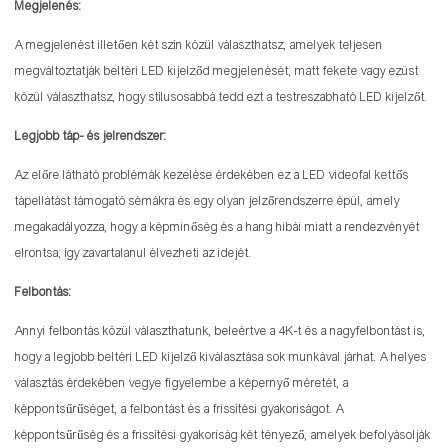
Megjelenés:
A megjelenést illetően két szín közül választhatsz, amelyek teljesen
megváltoztatják beltéri LED kijelződ megjelenését; matt fekete vagy ezüst
közül választhatsz, hogy stílusosabbá tedd ezt a testreszabható LED kijelzőt.
Legjobb táp- és jelrendszer:
Az előre látható problémák kezelése érdekében ez a LED videofal kettős
tápellátást támogató sémákra és egy olyan jelzőrendszerre épül, amely
megakadályozza, hogy a képminőség és a hang hibái miatt a rendezvényét
elrontsa; így zavartalanul élvezheti az idejét.
Felbontás:
Annyi felbontás közül választhatunk, beleértve a 4K-t és a nagyfelbontást is,
hogy a legjobb beltéri LED kijelző kiválasztása sok munkával járhat. A helyes
választás érdekében vegye figyelembe a képernyő méretét, a
képpontsűrűséget, a felbontást és a frissítési gyakoriságot. A
képpontsűrűség és a frissítési gyakoriság két tényező, amelyek befolyásolják