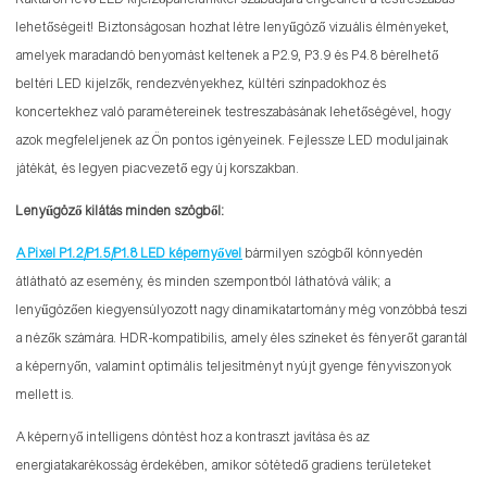
lehetőségeit! Biztonságosan hozhat létre lenyűgöző vizuális élményeket,
amelyek maradandó benyomást keltenek a P2.9, P3.9 és P4.8 bérelhető
beltéri LED kijelzők, rendezvényekhez, kültéri színpadokhoz és
koncertekhez való paramétereinek testreszabásának lehetőségével, hogy
azok megfeleljenek az Ön pontos igényeinek. Fejlessze LED moduljainak
játékát, és legyen piacvezető egy új korszakban.
Lenyűgöző kilátás minden szögből:
A Pixel P1.2/P1.5/P1.8 LED képernyővel
bármilyen szögből könnyedén
átlátható az esemény, és minden szempontból láthatóvá válik; a
lenyűgözően kiegyensúlyozott nagy dinamikatartomány még vonzóbbá teszi
a nézők számára. HDR-kompatibilis, amely éles színeket és fényerőt garantál
a képernyőn, valamint optimális teljesítményt nyújt gyenge fényviszonyok
mellett is.
A képernyő intelligens döntést hoz a kontraszt javítása és az
energiatakarékosság érdekében, amikor sötétedő gradiens területeket