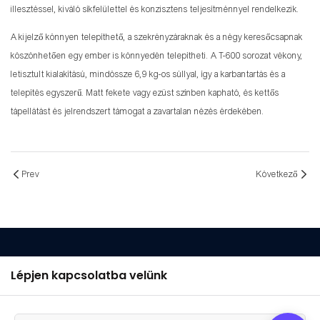
illesztéssel, kiváló síkfelülettel és konzisztens teljesítménnyel rendelkezik.
A kijelző könnyen telepíthető, a szekrényzáraknak és a négy keresőcsapnak
köszönhetően egy ember is könnyedén telepítheti. A T-600 sorozat vékony,
letisztult kialakítású, mindössze 6,9 ​​kg-os súllyal, így a karbantartás és a
telepítés egyszerű. Matt fekete vagy ezüst színben kapható, és kettős
tápellátást és jelrendszert támogat a zavartalan nézés érdekében.
Prev
Következő
Lépjen kapcsolatba velünk