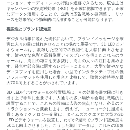
ージョン、オーディエンスの行動を追跡できるため、広告主は
キャンペーンの投資対効果（ROI）を正確に把握できます。正確
なデータを活用することで、企業は広告戦略を微調整し、リソ
ースを効果的かつ効率的に活用することが可能になります。
視認性とブランド認知度
デジタル情報に溢れた現代において、ブランドメッセージを確
実に人々の目に触れさせることは極めて重要です。3D LEDビデ
オウォールは、混雑した空間での視認性を大幅に向上させま
す。鮮やかな色彩と高解像度ディスプレイを備えたこれらのウ
ォールは、周囲の雑音を突き抜け、周囲の人々の注目を集めま
す。経営幹部会議に関するレポートによると、大型で鮮やかな
ディスプレイを使用した場合、小型でインタラクティブ性の低
いフォーマットを使用した場合と比較して、聴衆の維持率が最
大70%向上することが示されています。
3D LEDビデオウォールの設置場所は、その効果を最大限に引き
出す上で非常に重要です。人通りの多い場所や会場に戦略的に
設置することで、これらの設備は広告の焦点となり、必見のア
トラクションへと変貌します。例えば、ニューヨークに拠点を
置くあるテクノロジー企業は、タイムズスクエアに大型の3D
LEDビデオウォールを設置し、わずか2週間でブランド認知度を
50%も向上させました。こうした統計データは、これらの印象