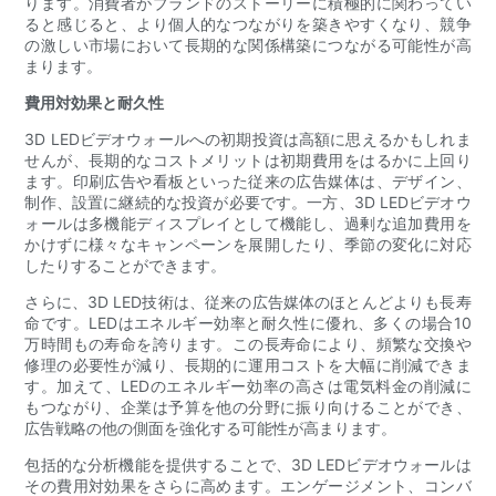
ります。消費者がブランドのストーリーに積極的に関わってい
ると感じると、より個人的なつながりを築きやすくなり、競争
の激しい市場において長期的な関係構築につながる可能性が高
まります。
費用対効果と耐久性
3D LEDビデオウォールへの初期投資は高額に思えるかもしれま
せんが、長期的なコストメリットは初期費用をはるかに上回り
ます。印刷広告や看板といった従来の広告媒体は、デザイン、
制作、設置に継続的な投資が必要です。一方、3D LEDビデオウ
ォールは多機能ディスプレイとして機能し、過剰な追加費用を
かけずに様々なキャンペーンを展開したり、季節の変化に対応
したりすることができます。
さらに、3D LED技術は、従来の広告媒体のほとんどよりも長寿
命です。LEDはエネルギー効率と耐久性に優れ、多くの場合10
万時間もの寿命を誇ります。この長寿命により、頻繁な交換や
修理の必要性が減り、長期的に運用コストを大幅に削減できま
す。加えて、LEDのエネルギー効率の高さは電気料金の削減に
もつながり、企業は予算を他の分野に振り向けることができ、
広告戦略の他の側面を強化する可能性が高まります。
包括的な分析機能を提供することで、3D LEDビデオウォールは
その費用対効果をさらに高めます。エンゲージメント、コンバ