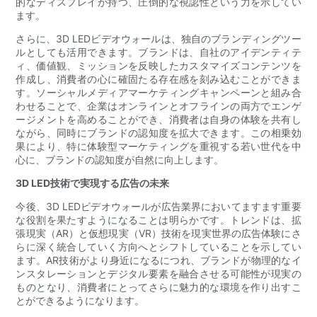
的なディスプレイが持つ、圧倒的な視認性という力を示してい
ます。
さらに、3D LEDビデオウォールは、独自のブランディングツー
ルとしても活用できます。ブランドは、自社のアイデンティテ
ィ、価値観、ミッションを反映したカスタマイズコンテンツを
作成し、消費者の心に確固たる存在感を刻み込むことができま
す。ソーシャルメディアマーケティングキャンペーンと組み合
わせることで、企業はオンラインとオフラインの両方でエンゲ
ージメントを高めることができ、消費者は自身の体験を共有し
ながら、同時にブランドの認知度を拡大できます。この相乗効
果により、特に体験型マーケティングを重視する若い世代を中
心に、ブランドの認知度が自然に向上します。
3D LED技術で実現する広告の未来
今後、3D LEDビデオウォールが広告業界においてますます重要
な役割を果たすようになることは明らかです。トレンドは、拡
張現実（AR）と仮想現実（VR）技術を現実世界の広告体験にさ
らに深く統合していく方向へとシフトしていることを示してい
ます。AR技術がより身近になるにつれ、ブランドが物理的なイ
ンスタレーションとデジタル要素を融合させる可能性が現実の
ものとなり、消費者にとってさらに魅力的な環境を作り出すこ
とができるようになります。