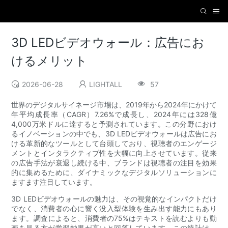
3D LEDビデオウォール：広告にお
けるメリット
2026-06-28
LIGHTALL
57
世界のデジタルサイネージ市場は、2019年から2024年にかけて
年平均成長率（CAGR）7.26%で成長し、2024年には328億
4,000万米ドルに達すると予測されています。この分野におけ
るイノベーションの中でも、3D LEDビデオウォールは広告にお
ける革新的なツールとして台頭しており、視聴者のエンゲージ
メントとインタラクティブ性を大幅に向上させています。従来
の広告手法が衰退し続ける中、ブランドは視聴者の注目を効果
的に集めるために、ダイナミックなデジタルソリューションに
ますます注目しています。
3D LEDビデオウォールの魅力は、その視覚的なインパクトだけ
でなく、消費者の心に響く没入型体験を生み出す能力にもあり
ます。調査によると、消費者の75%はテキストを読むよりも動
画を見る方が学習効果が高いと回答しています。この統計は、