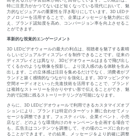
特に注意力がかつてないほど短くなっている現代において、魅
力的なビジュアルの重要性を浮き彫りにしています。3D LEDテ
クノロジーを活用することで、企業はメッセージを魅力的に伝
え、ブランド認知度を高め、コンバージョン率を向上させるこ
とができます。
革新的な視覚的エンゲージメント
3D LEDビデオウォールの最大の利点は、視聴者を魅了する素晴
らしいビジュアルディスプレイを制作できることです。従来の
ディスプレイとは異なり、3Dビデオウォールはまるで飛び出し
てくるかのような映像を投影し、より没入感のある体験を生み
出します。この立体感は注目を集めるだけでなく、消費者がブ
ランドと築く感情的なつながりを強化します。3Dマッピングや
空間オーディオといった先進技術を活用することで、ブランド
は複雑なストーリーを分かりやすい形で伝えることができ、魅
力的で記憶に残るストーリーテリングが可能になります。
さらに、3D LEDビデオウォールで利用できるカスタマイズオプ
ションにより、ブランドは特定のターゲット層に合わせてメッ
セージを調整できます。フェスティバル、企業イベント、小売
店など、どのような環境向けのキャンペーンを企画する場合で
も、広告主はコンテンツを調整して、その場のニーズに合わせ
ることができます。その結果、メッセージをより的確に調整