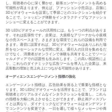
し、視聴者の心に深く響かせ、顧客エンゲージメントを高める
可能性が高まります。例えば、ファッション小売店は、店舗に
3Dビデオウォールを設置して季節ごとのコレクションを紹介す
ることで、ショッピング体験をインタラクティブなファッショ
ンショーに変えることができます。
3D LEDビデオウォールの汎用性には、もう一つの利点がありま
す。それは拡張性です。企業は、大規模なアリーナから小規模
な小売スペースまで、さまざまな環境でこれらの設備を利用で
きます。適切に設置すれば、3Dビデオウォールはありふれた場
所をセンセーショナルな空間に変え、通行人の注目を集めるだ
けでなく、消費者がオンラインで体験を共有することでソーシ
ャルメディアでの話題性も生み出します。この高い視認性によ
り、これらのダイナミックな広告ツールを導入した企業は、来
店客数の増加と売上向上につながる可能性があります。
オーディエンスエンゲージメント指標の強化
エンゲージメント指標は、広告効果を測る上で重要な指標とな
ります。3D LEDビデオウォールを活用することで、ブランドは
視聴者とのリアルタイムなインタラクションを促進し、これら
の指標を大幅に向上させることができます。静止画ディスプレ
イとは異なり、ダイナミックなビデオウォールはオンデマンド
でコンテンツを変更でき、一日を通して様々なメッセージや商