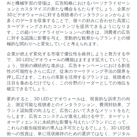
AIと機械学習の登場は、広告戦略におけるパーソナライゼーシ
ョンとカスタマイズの新たな機会をもたらすでしょう。企業が
3Dビデオウォールに対する視聴者のインタラクションからより
多くのデータを収集することで、個々の好みに合わせた高度に
ターゲティングされたコンテンツを提供できるようになりま
す。この超パーソナライゼーションへの動きは、消費者の広告
に対する認識に影響を与え、受動的な観察からブランドとの積
極的な関わりへと変化していくと考えられます。
企業が絶えず変化する市場で優位性を維持しようと努力する中
で、3D LEDビデオウォールの機能はますます拡大していくでし
ょう。技術の継続的な進歩は、広告キャンペーンにおける創造
性の可能性をさらに広げ、従来のマーケティング手法の限界を
押し広げます。これらの革新を活用するブランドは、視聴者の
注目を集めるだけでなく、この分野のリーダーとしての地位を
確立できるでしょう。
要約すると、3D LEDビデオウォールは、視覚的な訴求力の向
上、測定可能な視聴者とのインタラクション、費用対効果、ブ
ランド認知度の向上など、広告において大きなメリットをもた
らします。広告エコシステムが進化し続ける中で、ターゲット
オーディエンスに永続的な影響を与えたいブランドにとって、
これらの最先端技術の導入は不可欠となるでしょう。3D LED技
術への投資は、単に現状維持のための選択ではなく、デジタル