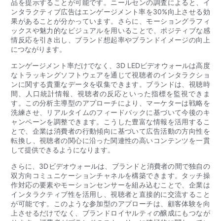
品を提示することが可能です。ニールセンの調査によると、イ
ンタラクティブ広告はエンゲージメント率を30%向上させる効
果があることが分かっています。さらに、モーショングラフィ
ックスや魅力的なビジュアルを用いることで、ポジティブな感
情反応を引き出し、ブランド想起率やブランドイメージの向上
につながります。
エンゲージメント率だけでなく、3D LEDビデオウォールは高度
なトラッキングソフトウェアを通じて視聴者のインタラクショ
ンに関する貴重なデータを収集できます。ブランドは、視聴時
間、人口統計情報、視聴者の反応といった指標を監視できま
す。この分析主導型のアプローチにより、マーケターは戦略を
洗練させ、リアルタイムのフィードバックに基づいて今後のキ
ャンペーンを調整できます。こうした豊富な情報を活用するこ
とで、企業は消費者の行動傾向に基づいて広告活動の方向性を
転換し、視聴者の関心に沿った関連性の高いコンテンツを一貫
して提供できるようになります。
さらに、3Dビデオウォールは、ブランドと消費者の間で独自の
双方向コミュニケーションチャネルを構築できます。タッチ操
作対応の要素やモーションセンサーを組み込むことで、企業は
インタラクティブ性を活用し、視聴者と直接的に交流すること
が可能です。このような参加型のアプローチは、顧客体験を向
上させるだけでなく、ブランドロイヤルティの醸成にもつなが