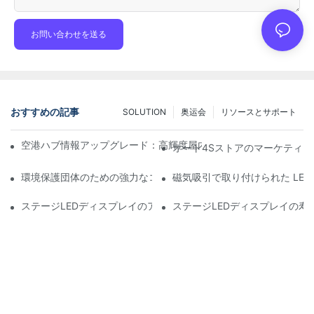
お問い合わせを送る
おすすめの記事
SOLUTION
奥运会
リソースとサポート
空港ハブ情報アップグレード：高輝度屋内LEDスクリーン向け飛
オート4Sストアのマーケティン
環境保護団体のための強力なコミュニケーションツール：ダイナ
磁気吸引で取り付けられた LE
ステージLEDディスプレイのアフターサービスの重要性と安全対策
ステージLEDディスプレイの