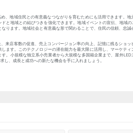
を高め、地域住民との有意義なつながりを育むためにも活用できます。地
ンドと地域との結びつきを強化できます。地域イベントの宣伝、地域のニ
となります。地域社会と有意義な形で関わることで、住民の信頼、忠誠
向上、来店客数の促進、売上コンバージョン率の向上、記憶に残るショッ
供します。このテクノロジーの潜在能力を最大限に活用し、マーケティ
ます。小規模な独立系小売業者から大規模な多国籍企業まで、屋外LED
探求し、成長と成功への新たな機会を手に入れましょう。