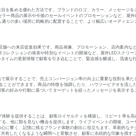
の注目を集める優れた方法です。ブランドのロゴ、カラー、メッセージを
セラー商品の展示や今後のセールイベントのプロモーションなど、屋外L
人通りの多い場所に戦略的に配置することで、より幅広いオーディエン
、店舗への来店促進効果です。商品画像、プロモーション、店内案内な
新コレクションの発表や特別なイベントの開催など、屋外LEDスクリー
ルタイムの更新情報で顧客を引き込むことで、緊迫感を醸成し、迅速な
方法で展示することで、売上コンバージョン率の向上に重要な役割を果た
ることができます。商品の特徴を強調したり、ハウツービデオを流し
。顧客の好みや行動に基づいてターゲットを絞ったメッセージを表示する
グ体験を提供することは、顧客ロイヤルティを構築し、リピート率を高め
する、他に類を見ない機会を提供します。ライブイベントの開催、ユー
スの心に響く、記憶に残るブランド体験の創出に役立ちます。革新的なテ
て共有したくなるような瞬間へと変貌させ、顧客に永続的な印象を残す