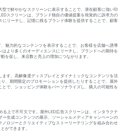
大型で鮮やかなスクリーンに表示することで、潜在顧客に強い印
EDスクリーンは、ブランド独自の価値提案を視覚的に訴求力の
スにリーチし、記憶に残るブランド体験を提供することで、顧客
ど、魅力的なコンテンツを表示することで、お客様を店舗へ誘導
ンはより多くのオーディエンスにリーチし、ブランドへの期待を
行動を促し、来店数と売上の増加につながります。
します。高解像度ディスプレイとダイナミックなコンテンツを活
たり、期間限定のプロモーションを提供したりすることで、屋外
ことで、ショッピング体験をパーソナライズし、購入の可能性を
る上で不可欠です。屋外LED広告スクリーンは、インタラクテ
ザー生成コンテンツの展示、ソーシャルメディアキャンペーンの
クノロジーとクリエイティブなストーリーテリングを組み合わせ
ことができます。