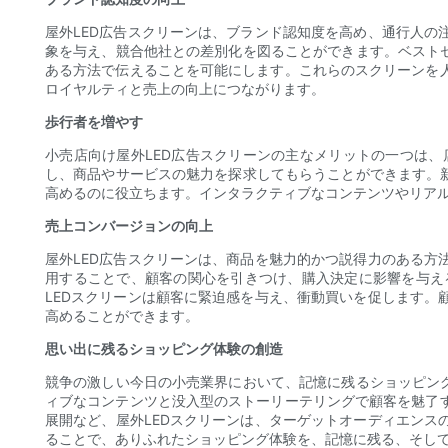
屋外LED広告スクリーンは、ブランド認知度を高め、通行人
象を与え、競合他社との差別化を図ることができます。ベスト
ある方法で伝えることを可能にします。これらのスクリーンを
ロイヤルティと売上の向上につながります。
歩行者を増やす
小売店向け屋外LED広告スクリーンの主なメリットの一つは
し、商品やサービスの魅力を探求してもらうことができます。
高めるのに役立ちます。インタラクティブなコンテンツやリア
売上コンバージョンの向上
屋外LED広告スクリーンは、商品を魅力的かつ説得力のある
用することで、顧客の関心を引きつけ、購入決定に影響を与え
LEDスクリーンは顧客に緊迫感を与え、衝動買いを促します
高めることができます。
思い出に残るショッピング体験の創造
競争の激しい今日の小売業界において、記憶に残るショッピン
ィブなコンテンツと没入型のストーリーテリングで顧客を魅了
展開など、屋外LEDスクリーンは、ターゲットオーディエン
ることで、ありふれたショッピング体験を、記憶に残る、そし