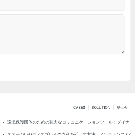
CASES
SOLUTION
奥运会
技術の没入型試乗体験
環境保護団体のための強力なコミュニケーションツール：ダイナミ
ステージLEDディスプレイの寿命を延ばす方法：メンテナンスとケ