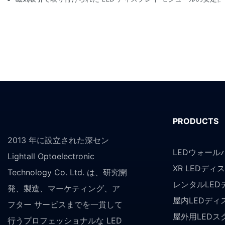
PRODUCTS
2013 年に設立された深セン
LEDウォール
Lightall Optoelectronic
XR LEDディ
Technology Co. Ltd. は、研究開
レンタルLED
発、製造、マーケティング、ア
屋内LEDディ
フター サービスまでを一貫して
屋外用LEDス
行うプロフェッショナルな LED