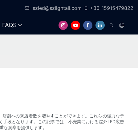
szled@szlightall.com
+86-15915479822
FAQS
、店舗への来店者数を増やすことができます。これらの強力なデ
手段となります。この記事では、小売業における屋外LED広告
重な洞察を提供します。