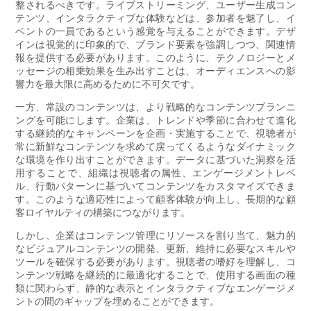
整されるべきです。ライブストリーミング、ユーザー生成コン
テンツ、インタラクティブな体験などは、参加者を魅了し、イ
ベントの一員であるという感覚を与えることができます。デザ
インは視覚的に印象的で、ブランド要素を強調しつつ、関連情
報を提供する必要があります。このように、テクノロジーとメ
ッセージの相乗効果を生み出すことは、オーディエンスへの影
響力を最大限に高めるために不可欠です。
一方、常設のコンテンツは、より戦略的なコンテンツプランニ
ングを可能にします。企業は、トレンドや季節に合わせて進化
する継続的なキャンペーンを企画・実施することで、視聴者が
常に新鮮なコンテンツを求めて戻ってくるようなダイナミック
な環境を作り出すことができます。データに基づいた洞察を活
用することで、組織は視聴者の属性、エンゲージメントレベ
ル、行動パターンに基づいてコンテンツをカスタマイズできま
す。このような適応性によって顧客体験が向上し、長期的な顧
客ロイヤルティの構築につながります。
しかし、企業はコンテンツ管理にリソースを割り当て、魅力的
なビジュアルコンテンツの開発、更新、維持に必要なスキルや
ツールを確保する必要があります。視聴者の嗜好を理解し、コ
ンテンツ戦略を継続的に最適化することで、使用する画面の種
類に関わらず、静的な表示とインタラクティブなエンゲージメ
ントの間のギャップを埋めることができます。