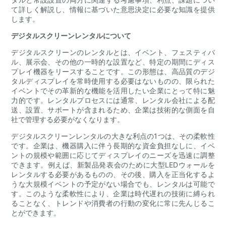
て詳しく解説し、情報に基づいた意思決定に必要な知識を提供
します。
デジタルスクリーンレンタルについて
デジタルスクリーンのレンタルとは、イベント、フェスティバ
ル、展示会、その他の一時的な設置など、特定の期間にディス
プレイ機器をリースすることです。この形態は、高品質のデジ
タルディスプレイを常時使用する必要はないものの、限られた
イベントでその革新的な機能を活用したい企業にとって特に魅
力的です。レンタルプロセスには通常、レンタル会社による配
送、設置、サポートが含まれるため、企業は技術的な側面を自
社で管理する必要がなくなります。
デジタルスクリーンレンタルの大きな利点の1つは、その柔軟性
です。企業は、機器購入に伴う長期的な資金負担なしに、イベ
ントの規模や範囲に応じてディスプレイのニーズを迅速に調整
できます。例えば、新製品発表会のために大型LEDウォールを
レンタルする必要があるものの、その後、購入を正当化するよ
うな大規模イベントの予定がない場合でも、レンタルは可能で
す。このような柔軟性により、企業は時代遅れの技術に縛られ
ることなく、トレンドや消費者の行動の変化に常に先んじるこ
とができます。