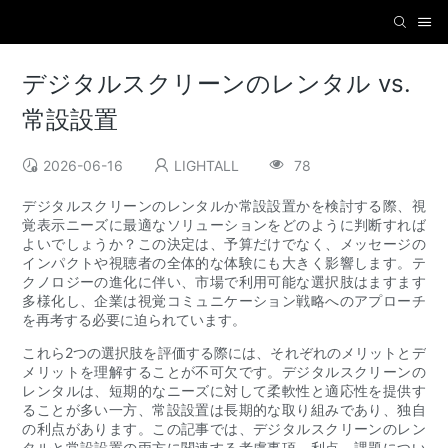
デジタルスクリーンのレンタル vs.
常設設置
2026-06-16
LIGHTALL
78
デジタルスクリーンのレンタルか常設設置かを検討する際、視
覚表示ニーズに最適なソリューションをどのように判断すれば
よいでしょうか？この決定は、予算だけでなく、メッセージの
インパクトや視聴者の全体的な体験にも大きく影響します。テ
クノロジーの進化に伴い、市場で利用可能な選択肢はますます
多様化し、企業は視覚コミュニケーション戦略へのアプローチ
を再考する必要に迫られています。
これら2つの選択肢を評価する際には、それぞれのメリットとデ
メリットを理解することが不可欠です。デジタルスクリーンの
レンタルは、短期的なニーズに対して柔軟性と適応性を提供す
ることが多い一方、常設設置は長期的な取り組みであり、独自
の利点があります。この記事では、デジタルスクリーンのレン
タルと常設設置の両方に関連する考慮事項、利点、課題につい