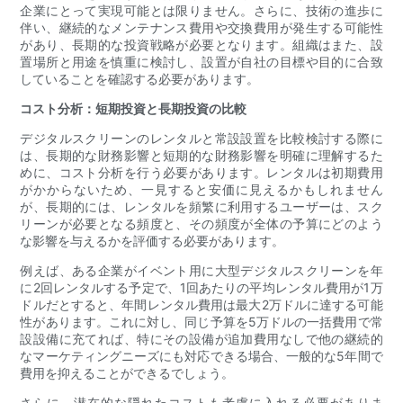
企業にとって実現可能とは限りません。さらに、技術の進歩に
伴い、継続的なメンテナンス費用や交換費用が発生する可能性
があり、長期的な投資戦略が必要となります。組織はまた、設
置場所と用途を慎重に検討し、設置が自社の目標や目的に合致
していることを確認する必要があります。
コスト分析：短期投資と長期投資の比較
デジタルスクリーンのレンタルと常設設置を比較検討する際に
は、長期的な財務影響と短期的な財務影響を明確に理解するた
めに、コスト分析を行う必要があります。レンタルは初期費用
がかからないため、一見すると安価に見えるかもしれません
が、長期的には、レンタルを頻繁に利用するユーザーは、スク
リーンが必要となる頻度と、その頻度が全体の予算にどのよう
な影響を与えるかを評価する必要があります。
例えば、ある企業がイベント用に大型デジタルスクリーンを年
に2回レンタルする予定で、1回あたりの平均レンタル費用が1万
ドルだとすると、年間レンタル費用は最大2万ドルに達する可能
性があります。これに対し、同じ予算を5万ドルの一括費用で常
設設備に充てれば、特にその設備が追加費用なしで他の継続的
なマーケティングニーズにも対応できる場合、一般的な5年間で
費用を抑えることができるでしょう。
さらに、潜在的な隠れたコストも考慮に入れる必要がありま