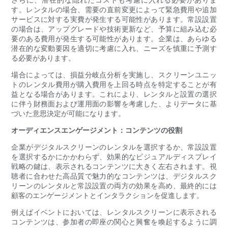
す。レンタルの場合、需要の直前変更によって緊急費用や追加
サービスに対する実費が発生する可能性があります。常設設置
の場合は、アップグレードや技術更新など、予算に組み込む必
要のある費用が発生する可能性があります。企業は、あらゆる
潜在的な変動要因を適切に考慮に入れ、ニーズを慎重に予測す
る必要があります。
場合によっては、損益分岐点分析を実施し、スクリーンユニッ
トのレンタル費用が購入費用を上回る時点を特定することが有
益となる場合があります。これにより、レンタルと設置の選択
に伴う財務面および運用面の影響を考慮した、よりデータに基
づいた意思決定が可能になります。
オーディエンスエンゲージメント：コンテンツの役割
企業がデジタルスクリーンのレンタルを選択するか、常設設置
を選択するかにかかわらず、効果的なビジュアルディスプレイ
戦略の鍵は、表示されるコンテンツに大きく左右されます。視
聴者に合わせた高品質で魅力的なコンテンツは、デジタルスク
リーンのレンタルと常設設置の両方の効果を高め、最終的には
顧客のエンゲージメントとインタラクションを促進します。
例えばイベントにおいては、レンタルスクリーンに表示される
コンテンツは、参加者の即座の関心と興奮を喚起するように調