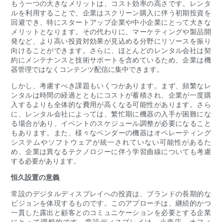
もう一つの大きなメリットは、コスト効率の高さです。レンタ
ルを利用することで、企業はスクリーン購入に伴う初期投資を
回避でき、特にスタートアップ企業や中小企業にとって大きな
メリットとなります。その代わりに、マーケティングや製品開
発など、より高い投資対効果が見込める分野にリソースを振り
向けることができます。さらに、ほとんどのレンタル会社は契
約にメンテナンスと技術サポートを含めているため、企業は機
器管理ではなくコンテンツ配信に集中できます。
しかし、考慮すべき課題もいくつかあります。まず、頻繁なレ
ンタルは時間の経過とともにコストが蓄積され、企業が一度購
入するよりも全体的な費用が高くなる可能性があります。さら
に、レンタル会社によっては、繁忙期に機器の入手が困難にな
る場合があり、イベントのスケジュール調整が必要になること
もあります。また、様々なベンダーの機器はオペレーティング
システムやソフトウェアが統一されていない可能性があるた
め、企業は異なるテクノロジーに伴う学習曲線についても考慮
する必要があります。
恒久設置の意義
常設のデジタルディスプレイへの投資は、ブランドの長期的な
ビジョンを体現するものです。このアプローチは、継続的かつ
一貫した露出と顧客とのコミュニケーションを必要とする企業
にとって理想的です。常設ディスプレイは、小売店、オフィ