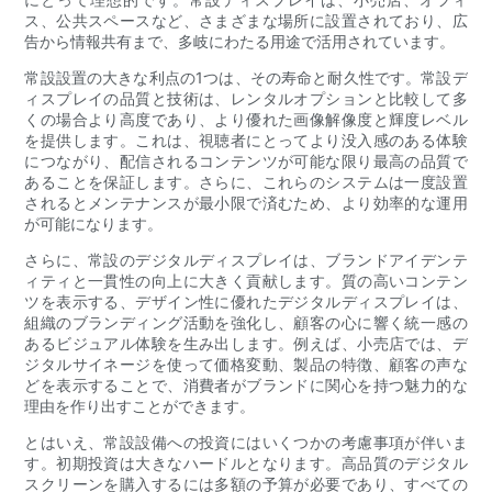
ス、公共スペースなど、さまざまな場所に設置されており、広
告から情報共有まで、多岐にわたる用途で活用されています。
常設設置の大きな利点の1つは、その寿命と耐久性です。常設デ
ィスプレイの品質と技術は、レンタルオプションと比較して多
くの場合より高度であり、より優れた画像解像度と輝度レベル
を提供します。これは、視聴者にとってより没入感のある体験
につながり、配信されるコンテンツが可能な限り最高の品質で
あることを保証します。さらに、これらのシステムは一度設置
されるとメンテナンスが最小限で済むため、より効率的な運用
が可能になります。
さらに、常設のデジタルディスプレイは、ブランドアイデンテ
ィティと一貫性の向上に大きく貢献します。質の高いコンテン
ツを表示する、デザイン性に優れたデジタルディスプレイは、
組織のブランディング活動を強化し、顧客の心に響く統一感の
あるビジュアル体験を生み出します。例えば、小売店では、デ
ジタルサイネージを使って価格変動、製品の特徴、顧客の声な
どを表示することで、消費者がブランドに関心を持つ魅力的な
理由を作り出すことができます。
とはいえ、常設設備への投資にはいくつかの考慮事項が伴いま
す。初期投資は大きなハードルとなります。高品質のデジタル
スクリーンを購入するには多額の予算が必要であり、すべての