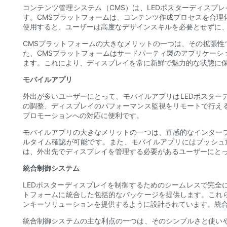
コンテンツ管理システム（CMS）は、LEDポスターディス
す。CMSプラットフォームは、コンテンツ作成プロセスを合理
使用すると、ユーザーは高度なデザインスキルを必要とせずに
CMSプラットフォームの大きなメリットの一つは、その拡張性
た、CMSプラットフォームはサードパーティ製のアプリケー
ます。これにより、ディスプレイを常に新鮮で魅力的な状態に
モバイルアプリ
外出が多いユーザーにとって、モバイルアプリはLEDポスタ
の調整、ディスプレイのパフォーマンス監視をリモートで行え
プロモーションへの対応に便利です。
モバイルアプリの大きなメリットの一つは、直感的なインター
ルタイム確認が可能です。また、モバイルアプリにはプッシュ
は、外出先でディスプレイを管理する必要があるユーザーにと
統合制御システム
LEDポスターディスプレイを制御するためのシームレスで完
トフォームに統合した包括的なパッケージを提供します。これ
ンキーソリューションを提供するように設計されています。統
統合制御システムの主な利点の一つは、そのシンプルさと使い