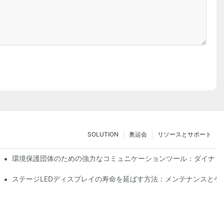
SOLUTION
奥运会
リソースとサポート
技術の没入型試乗体験
環境保護団体のための強力なコミュニケーションツール：ダイナミ
ステージLEDディスプレイの寿命を延ばす方法：メンテナンスとケ