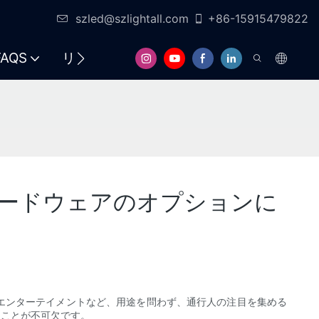
szled@szlightall.com
+86-15915479822
FAQS
リソースとサポート
​ードウェアのオプションに
エンターテイメントなど、用途を問わず、通行人の注目を集める
ることが不可欠です。