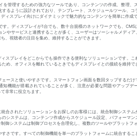
プレイを管理するための強力なツールであり、コンテンツの作成、整理、
化するように設計されており、テンプレート、スケジュールツール、コ
、ディスプレイ向けにダイナミックで魅力的なコンテンツを簡単に作成
です。ディスプレイが1台でも、数十台規模のネットワークでも、CM
ションやサービスと連携することが多く、ユーザーはソーシャルメディア
保ち、視聴者の注目を集め、維持することができます。
ーディスプレイをどこからでも操作できる便利なソリューションです。こ
るため、オフィスを離れているときでもディスプレイとの接続を維持で
フェースと使いやすさです。スマートフォン画面を数回タップするだけ
通知機能が搭載されていることが多く、注意が必要な問題やアップデ
って非常に役立ちます。
全に統合されたソリューションをお探しのお客様には、統合制御システム
らのシステムは、コンテンツ作成からスケジュール設定、パフォーマン
合制御システムは制御プロセスを合理化し、複数のツールやプラットフ
やすさです。すべての制御機能を単一のプラットフォームに統合するこ