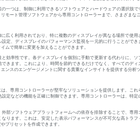
素の一つは、制御に利用できるソフトウェアとハ​​ードウェアの選択肢で
。リモート管理ソフトウェアから専用コントローラーまで、さまざまな
制御に広く利用されており、特に複数のディスプレイが異なる場所で使用
ル設定、ディスプレイのパフォーマンス監視を一元的に行うことができ
タイムで簡単に変更を加えることができます。
性と効率性です。各ディスプレイを個別に手動で更新する代わりに、ソ
信できます。これにより、時間を節約できるだけでなく、すべてのディ
ィエンスのエンゲージメントに関する貴重なインサイトを提供する分析
ーには、専用コントローラーが堅牢なソリューションを提供します。これ
色設定などの機能を正確に制御できます。専用コントローラーは、特定
外部ソフトウェアプラットフォームへの依存を排除​​することで、専
くなります。これは、安定した表示パフォーマンスが不可欠な高トラフ
定やプリセットを作成できます。